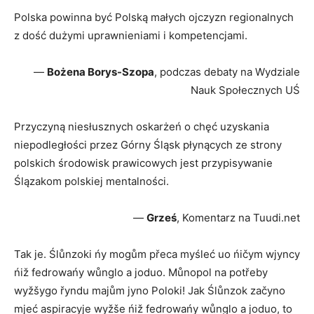
Polska powinna być Polską małych ojczyzn regionalnych
z dość dużymi uprawnieniami i kompetencjami.
—
Bożena Borys-Szopa
, podczas debaty na Wydziale
Nauk Społecznych UŚ
Przyczyną niesłusznych oskarżeń o chęć uzyskania
niepodległości przez Górny Śląsk płynących ze strony
polskich środowisk prawicowych jest przypisywanie
Ślązakom polskiej mentalności.
—
Grześ
, Komentarz na Tuudi.net
Tak je. Ślůnzoki ńy mogům přeca myśleć uo ńičym wjyncy
ńiž fedrowańy wůnglo a joduo. Můnopol na potřeby
wyžšygo řyndu majům jyno Poloki! Jak Ślůnzok začyno
mjeć aspiracyje wyžše ńiž fedrowańy wůnglo a joduo, to