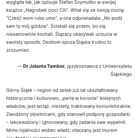
wygląda tak, jak opisuje Stefan Szymutko w swojej
książce „Nagrobek cioci Cili”. Witał się ze swoją ciocią:
”Cześć wom rubo umo”, a ona odpowiadała: „No podź
sam ty mój giździe”. Ściskali się potem, bo się
niesamowicie kochali. Ślązacy okazywali uczucia w
swoisty sposób. Osobom spoza Śląska trudno to
zrozumieć.
—
Dr Jolanta Tambor
, językoznawca z Uniwersytetu
Śląskiego
Górny Śląsk – region od setek już lat ukształtowany
historycznie i kulturowo, „perła w koronie” kolejnych
władców, jest wciąż, niestety, traktowany koniunkturalnie.
Zwodzony obietnicami, gdy stanowił podporę gospodarki
– lekceważony i ignorowany, gdy zadania swe wypełnił.
Mimo lojalności wobec władz, otaczany jest murem