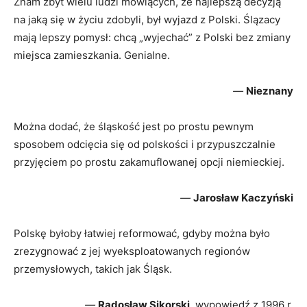
Znam zbyt wielu ludzi mówiących, że najlepszą decyzją
na jaką się w życiu zdobyli, był wyjazd z Polski. Ślązacy
mają lepszy pomysł: chcą „wyjechać” z Polski bez zmiany
miejsca zamieszkania. Genialne.
—
Nieznany
Można dodać, że śląskość jest po prostu pewnym
sposobem odcięcia się od polskości i przypuszczalnie
przyjęciem po prostu zakamuflowanej opcji niemieckiej.
—
Jarosław Kaczyński
Polskę byłoby łatwiej reformować, gdyby można było
zrezygnować z jej wyeksploatowanych regionów
przemysłowych, takich jak Śląsk.
—
Radosław Sikorski
,
wypowiedź z 1996 r.