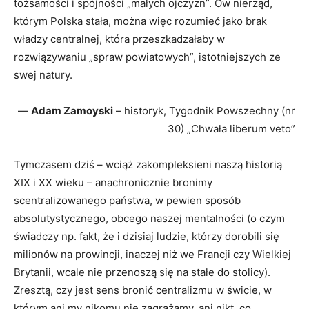
tożsamości i spójności „małych ojczyzn”. Ów nierząd,
którym Polska stała, można więc rozumieć jako brak
władzy centralnej, która przeszkadzałaby w
rozwiązywaniu „spraw powiatowych”, istotniejszych ze
swej natury.
—
Adam Zamoyski
– historyk, Tygodnik Powszechny (nr
30) „Chwała liberum veto”
Tymczasem dziś – wciąż zakompleksieni naszą historią
XIX i XX wieku – anachronicznie bronimy
scentralizowanego państwa, w pewien sposób
absolutystycznego, obcego naszej mentalności (o czym
świadczy np. fakt, że i dzisiaj ludzie, którzy dorobili się
milionów na prowincji, inaczej niż we Francji czy Wielkiej
Brytanii, wcale nie przenoszą się na stałe do stolicy).
Zresztą, czy jest sens bronić centralizmu w świcie, w
którym ani my nikomu nie zagrażamy, ani nikt, co