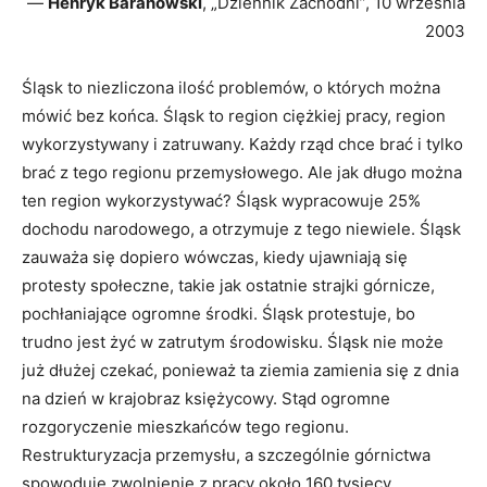
—
Henryk Baranowski
, „Dziennik Zachodni”, 10 września
2003
Śląsk to niezliczona ilość problemów, o których można
mówić bez końca. Śląsk to region ciężkiej pracy, region
wykorzystywany i zatruwany. Każdy rząd chce brać i tylko
brać z tego regionu przemysłowego. Ale jak długo można
ten region wykorzystywać? Śląsk wypracowuje 25%
dochodu narodowego, a otrzymuje z tego niewiele. Śląsk
zauważa się dopiero wówczas, kiedy ujawniają się
protesty społeczne, takie jak ostatnie strajki górnicze,
pochłaniające ogromne środki. Śląsk protestuje, bo
trudno jest żyć w zatrutym środowisku. Śląsk nie może
już dłużej czekać, ponieważ ta ziemia zamienia się z dnia
na dzień w krajobraz księżycowy. Stąd ogromne
rozgoryczenie mieszkańców tego regionu.
Restrukturyzacja przemysłu, a szczególnie górnictwa
spowoduje zwolnienie z pracy około 160 tysięcy