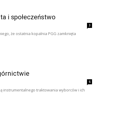
sta i społeczeństwo
3
niego, że ostatnia kopalnia PGG zamknięta
górnictwie
6
ją instrumentalnego traktowania wyborców i ich