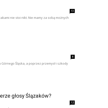
13
zakami nie stoi nikt. Nie mamy za sobą możnych
8
itu Górnego Śląska, a poprzez przemysł i szkody
ierze głosy Ślązaków?
12