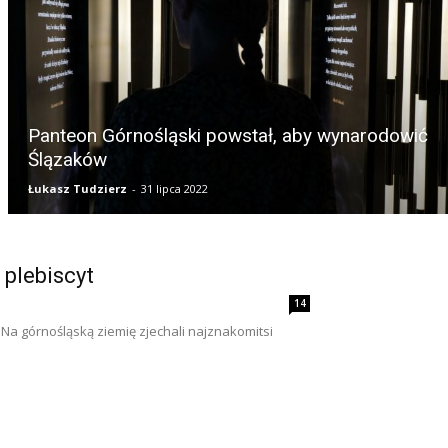
Panteon Górnośląski powstał, aby wynarodowić
Ślązaków
Łukasz Tudzierz
-
31 lipca 2022
 plebiscyt
14
Na górnośląską ziemię zjechali najznakomitsi