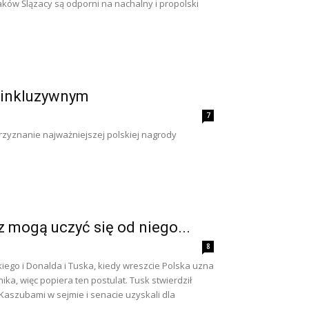
ków Ślązacy są odporni na nachalny i propolski
j inkluzywnym
7
zyznanie najważniejszej polskiej nagrody
z mogą uczyć się od niego...
8
ego i Donalda i Tuska, kiedy wreszcie Polska uzna
ka, więc popiera ten postulat. Tusk stwierdził
a Kaszubami w sejmie i senacie uzyskali dla