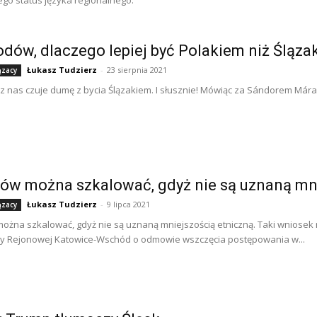
dów, dlaczego lepiej być Polakiem niż Śląza
Łukasz Tudzierz
-
23 sierpnia 2021
ązacy
z nas czuje dumę z bycia Ślązakiem. I słusznie! Mówiąc za Sándorem Márai -
ów można szkalować, gdyż nie są uznaną mn
Łukasz Tudzierz
-
9 lipca 2021
ązacy
ożna szkalować, gdyż nie są uznaną mniejszością etniczną. Taki wniose
ry Rejonowej Katowice-Wschód o odmowie wszczęcia postępowania w...