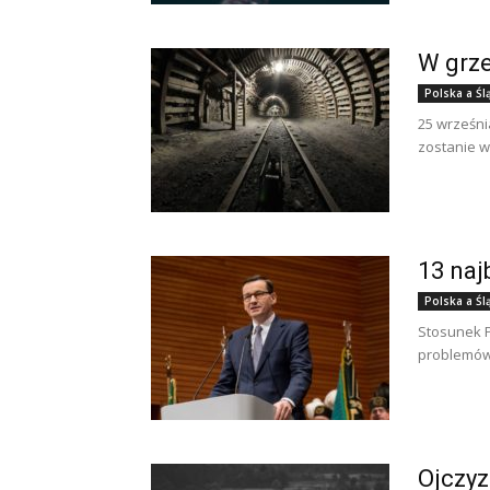
W grze
Polska a Śl
25 wrześni
zostanie w
13 naj
Polska a Śl
Stosunek P
problemów.
Ojczyz