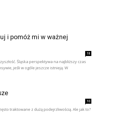
tuj i pomóż mi w ważnej
18
rzyszłość. Śląska perspektywa na najbliższy czas
ywie, jeśli w ogóle jeszcze istnieją. W
sze
10
sto traktowane z dużą podejrzliwością. Ale jak to?