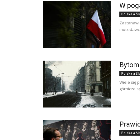
W poga
Polska a Śl
Zastanawia
mocodawców
Bytom 
Polska a Śl
Wiele się 
górnicze 
Prawic
Polska a Śl