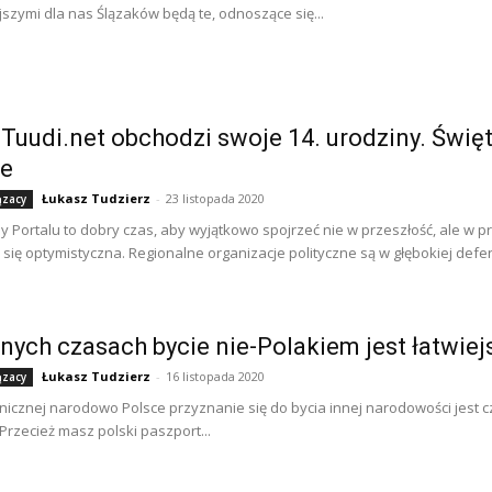
ejszymi dla nas Ślązaków będą te, odnoszące się...
 Tuudi.net obchodzi swoje 14. urodziny. Świę
ie
Łukasz Tudzierz
-
23 listopada 2020
ązacy
ny Portalu to dobry czas, aby wyjątkowo spojrzeć nie w przeszłość, ale w p
 się optymistyczna. Regionalne organizacje polityczne są w głębokiej defens
nych czasach bycie nie-Polakiem jest łatwiej
Łukasz Tudzierz
-
16 listopada 2020
ązacy
cznej narodowo Polsce przyznanie się do bycia innej narodowości jest czę
Przecież masz polski paszport...