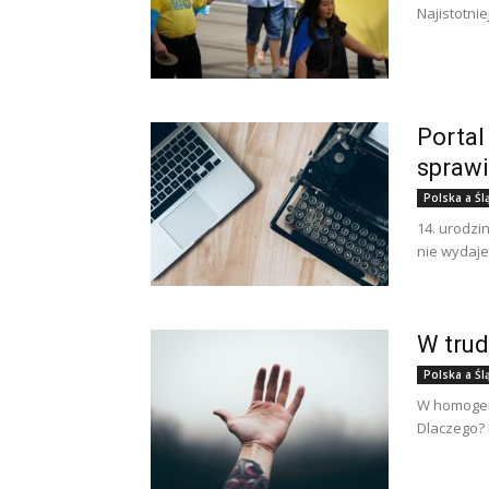
Najistotni
Portal
spraw
Polska a Śl
14. urodzi
nie wydaje
W trud
Polska a Śl
W homogeni
Dlaczego? 