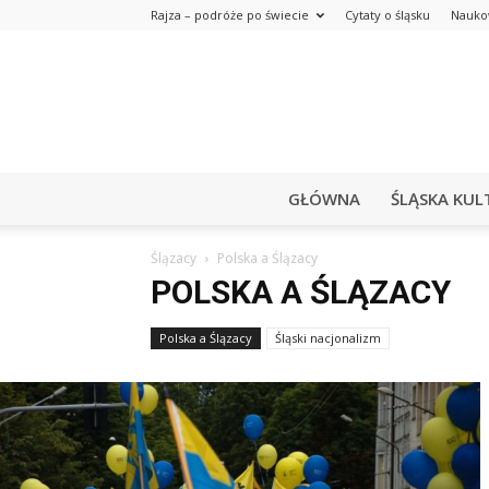
Rajza – podróże po świecie
Cytaty o śląsku
Nauko
GŁÓWNA
ŚLĄSKA KUL
Ślązacy
Polska a Ślązacy
POLSKA A ŚLĄZACY
Polska a Ślązacy
Śląski nacjonalizm