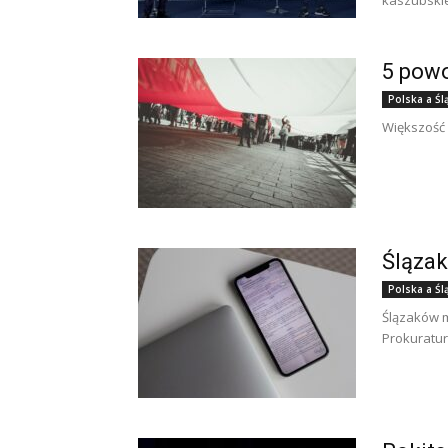
5 powo
Polska a Śl
Większość 
Ślązak
Polska a Śl
Ślązaków m
Prokuratu