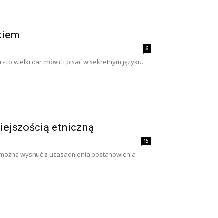
kiem
6
 to wielki dar mówić i pisać w sekretnym języku...
iejszością etniczną
15
k można wysnuć z uzasadnienia postanowienia