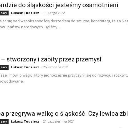
rdzie do śląskości jesteśmy osamotnieni
Łukasz Tudzierz
-
11 lutego 2022
ązacy
jąc się nad współczesnością doszedłem do smutnej konstatacji, że za Ślą
 i państw narodowych. Byliśmy...
– stworzony i zabity przez przemysł
Łukasz Tudzierz
-
25 listopada 2021
ązacy
pisze i mówi o węglu, który jednocześnie przyczynił się do rozwoju i rozkw
spowodowane...
a przegrywa walkę o śląskość. Czy lewica zb
Łukasz Tudzierz
-
21 października 2021
ązacy