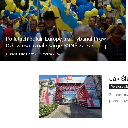
Po latach batalii Europejski Trybunał Praw
Człowieka uznał skargę SONŚ za zasadną
Łukasz Tudzierz
-
16 marca 2024
Jak Śl
Polska a Śl
Za nami ma
przedstawic