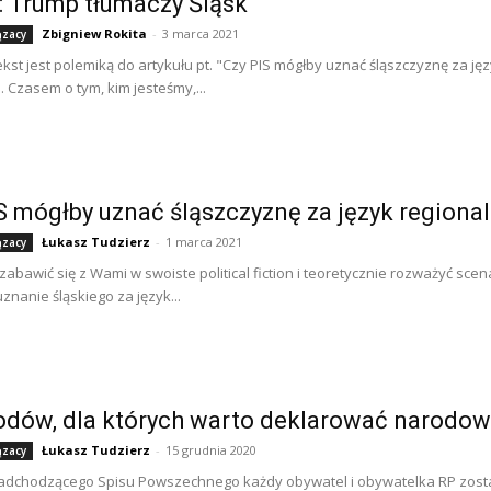
: Trump tłumaczy Śląsk
Zbigniew Rokita
-
3 marca 2021
ązacy
ekst jest polemiką do artykułu pt. "Czy PIS mógłby uznać śląszczyznę za j
. Czasem o tym, kim jesteśmy,...
S mógłby uznać śląszczyznę za język regiona
Łukasz Tudzierz
-
1 marca 2021
ązacy
zabawić się z Wami w swoiste political fiction i teoretycznie rozważyć sce
znanie śląskiego za język...
dów, dla których warto deklarować narodow
Łukasz Tudzierz
-
15 grudnia 2020
ązacy
adchodzącego Spisu Powszechnego każdy obywatel i obywatelka RP zosta