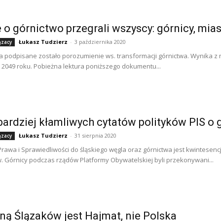
 o górnictwo przegrali wszyscy: górnicy, mia
Łukasz Tudzierz
-
3 października 2020
ązacy
a podpisane zostało porozumienie ws. transformacji górnictwa. Wynika z 
 2049 roku. Pobieżna lektura poniższego dokumentu...
bardziej kłamliwych cytatów polityków PIS o 
Łukasz Tudzierz
-
31 sierpnia 2020
ązacy
rawa i Sprawiedliwości do śląskiego węgla oraz górnictwa jest kwintesenc
 Górnicy podczas rządów Platformy Obywatelskiej byli przekonywani...
ną Ślązaków jest Hajmat, nie Polska