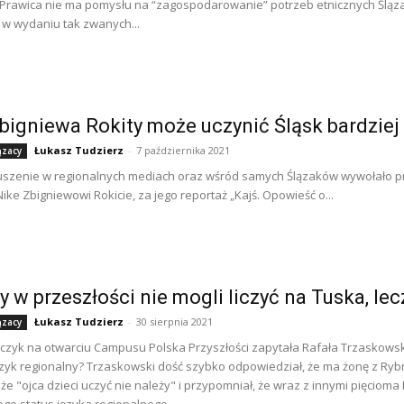
 Prawica nie ma pomysłu na “zagospodarowanie” potrzeb etnicznych Śląza
 w wydaniu tak zwanych...
bigniewa Rokity może uczynić Śląsk bardzie
Łukasz Tudzierz
-
7 października 2021
ązacy
szenie w regionalnych mediach oraz wśród samych Ślązaków wywołało pr
 Nike Zbigniewowi Rokicie, za jego reportaż „Kajś. Opowieść o...
y w przeszłości nie mogli liczyć na Tuska, lec
Łukasz Tudzierz
-
30 sierpnia 2021
ązacy
czyk na otwarciu Campusu Polska Przyszłości zapytała Rafała Trzaskowski
język regionalny? Trzaskowski dość szybko odpowiedział, że ma żonę z Rybni
 że "ojca dzieci uczyć nie należy" i przypomniał, że wraz z innymi pięciom
go status języka regionalnego.