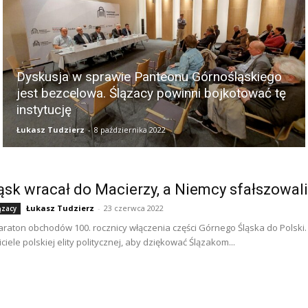
Dyskusja w sprawie Panteonu Górnośląskiego
jest bezcelowa. Ślązacy powinni bojkotować tę
instytucję
Łukasz Tudzierz
-
8 października 2022
ąsk wracał do Macierzy, a Niemcy sfałszowali
Łukasz Tudzierz
-
23 czerwca 2022
ązacy
raton obchodów 100. rocznicy włączenia części Górnego Śląska do Polski. 
iele polskiej elity politycznej, aby dziękować Ślązakom...