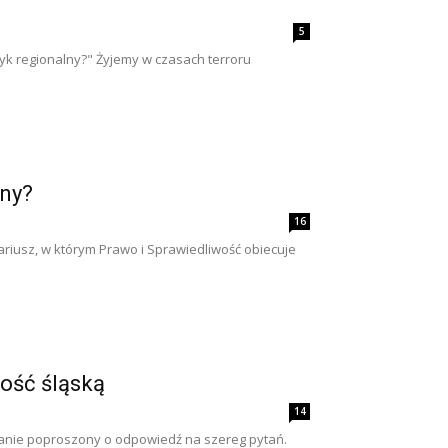
5
ęzyk regionalny?" Żyjemy w czasach terroru
lny?
16
nariusz, w którym Prawo i Sprawiedliwość obiecuje
ość śląską
14
nie poproszony o odpowiedź na szereg pytań.