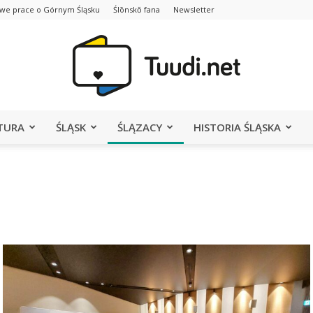
we prace o Górnym Śląsku
Ślōnskŏ fana
Newsletter
TURA
ŚLĄSK
ŚLĄZACY
HISTORIA ŚLĄSKA
Portal
Tuudi.net