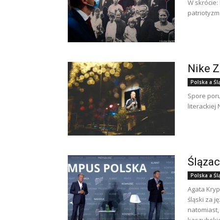
W skrócie:
patriotyzm
Nike Z
Polska a Śl
Spore poru
literackiej
Ślązac
Polska a Śl
Agata Kryp
śląski za 
natomiast,
kaszubskie