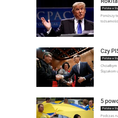
Rokita
Polska a Śl
Poniższy t
tożsamości
Czy PI
Polska a Śl
Chciałbym 
Ślązakom u
5 powo
Polska a Śl
Podczas n