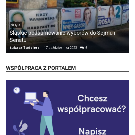
ŚLĄSK
Śląskie podsumowanie wyborów do Sejmu i
Senatu
Łukasz Tudzierz
-
17 października 2023
6
Ł
WSPÓŁPRACA Z PORTALEM