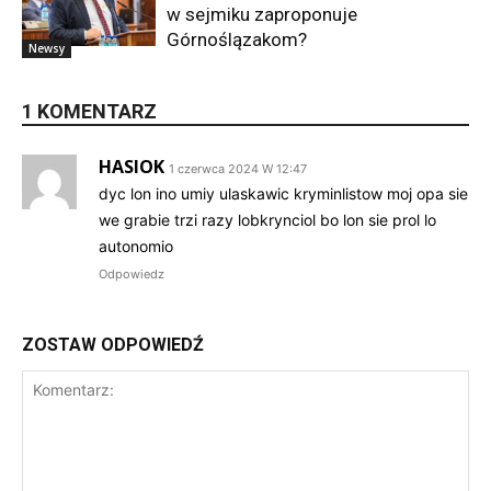
w sejmiku zaproponuje
Górnoślązakom?
Newsy
1 KOMENTARZ
HASIOK
1 czerwca 2024 W 12:47
dyc lon ino umiy ulaskawic kryminlistow moj opa sie
we grabie trzi razy lobkrynciol bo lon sie prol lo
autonomio
Odpowiedz
ZOSTAW ODPOWIEDŹ