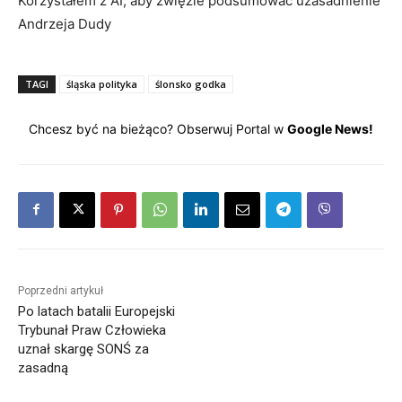
Korzystałem z AI, aby zwięźle podsumować uzasadnienie
Andrzeja Dudy
TAGI
śląska polityka
ślonsko godka
Chcesz być na bieżąco? Obserwuj Portal w
Google News!
Poprzedni artykuł
Po latach batalii Europejski
Trybunał Praw Człowieka
uznał skargę SONŚ za
zasadną