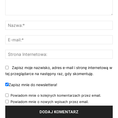
Komentarz:
Na
E-
mai
St
Int
Zapisz moje nazwisko, adres e-mail i stronę internetową w
tej przeglądarce na następny raz, gdy skomentuję.
Zapisz mnie do newslettera!
Powiadom mnie o kolejnych komentarzach przez email.
Powiadom mnie o nowych wpisach przez email.