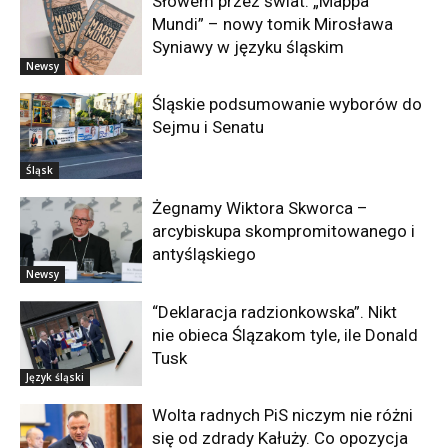
Słowem przez świat. „Mappa
Mundi” – nowy tomik Mirosława
Syniawy w języku śląskim
Newsy
Śląskie podsumowanie wyborów do
Sejmu i Senatu
Śląsk
Żegnamy Wiktora Skworca –
arcybiskupa skompromitowanego i
antyśląskiego
Newsy
“Deklaracja radzionkowska”. Nikt
nie obieca Ślązakom tyle, ile Donald
Tusk
Język śląski
Wolta radnych PiS niczym nie różni
się od zdrady Kałuży. Co opozycja