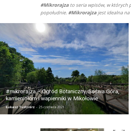
#Mikrorajza
to seria wpisów, w których 
popołudnie.
#Mikrorajza
jest idealna na
#mikrorajza – Ogród Botaniczny, Sośnia Góra,
kamieniołom i wapienniki w Mikołowie
Łukasz Tudzierz
-
25 czerwca 2021