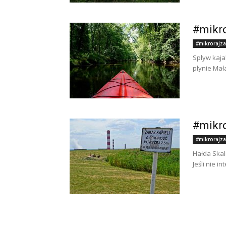
#mikro
#mikrorajza
Spływ kaja
płynie Mał
#mikro
#mikrorajza
Hałda Skal
Jeśli nie i