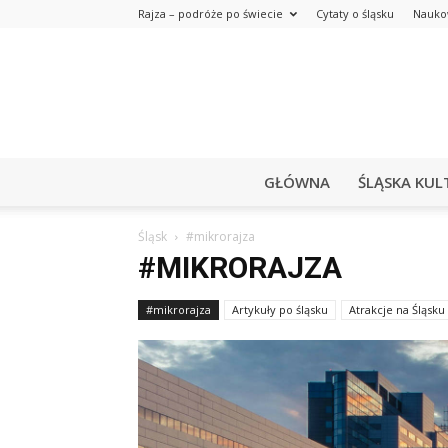
Rajza – podróże po świecie
Cytaty o śląsku
Nauko
GŁÓWNA
ŚLĄSKA KUL
Śląsk
#mikrorajza
#MIKRORAJZA
#mikrorajza
Artykuły po śląsku
Atrakcje na Śląsku