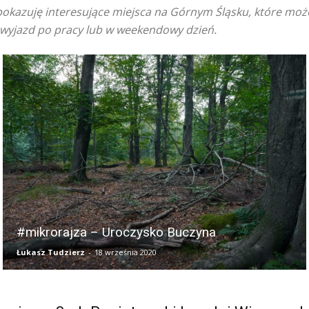
pokazuję interesujące miejsca na Górnym Śląsku, które moż
 wyjazd po pracy lub w weekendowy dzień.
#mikrorajza – Uroczysko Buczyna
Łukasz Tudzierz
-
18 września 2020