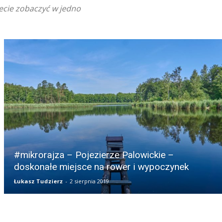
ecie zobaczyć w jedno
#mikrorajza – Pojezierze Palowickie –
doskonałe miejsce na rower i wypoczynek
Łukasz Tudzierz
-
2 sierpnia 2019