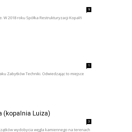
9
ne. W 2018 roku Spółka Restrukturyzacji Kopalń
1
aku Zabytków Techniki. Odwiedzając to miejsce
 (kopalnia Luiza)
3
 początków wydobycia węgla kamiennego na terenach