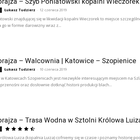
rajza – Szyb Poniatowski kopalni Wieczorek
Łukasz Tudzierz
-
12 czerwca 2019
towski znajdującej się w likwidacji kopalni Wieczorek to miejsce szczegól
 go w formie darowizny wraz z...
rajza – Walcownia | Katowice – Szopienice
Łukasz Tudzierz
-
10 czerwca 2019
w Katowicach Szopienicach jest niezwykle interesującym miejscem na Szl
rzenośni oraz dosłownie dotknąć historii produkcji blach...
rajza – Trasa Wodna w Sztolni Królowa Luiza
Królowa Luiza (kopalnia Luiza) cofniemy się w czasie i poznamy historię