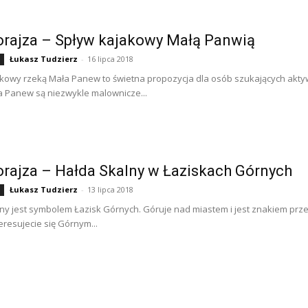
rajza – Spływ kajakowy Małą Panwią
Łukasz Tudzierz
-
16 lipca 2018
kowy rzeką Mała Panew to świetna propozycja dla osób szukających akty
a Panew są niezwykle malownicze...
rajza – Hałda Skalny w Łaziskach Górnych
Łukasz Tudzierz
-
13 lipca 2018
ny jest symbolem Łazisk Górnych. Góruje nad miastem i jest znakiem prze
nteresujecie się Górnym...