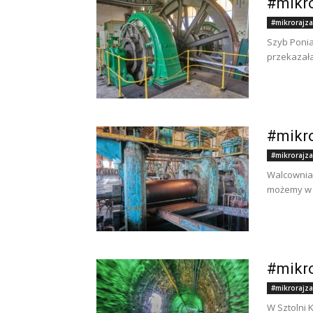
#mikro
#mikrorajza
Szyb Ponia
przekazała
#mikro
#mikrorajza
Walcownia 
możemy w p
#mikro
#mikrorajza
W Sztolni 