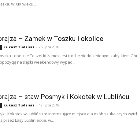
ąska. W XIX wieku...
rajza – Zamek w Toszku i okolice
Łukasz Tudzierz
-
25 lipca 2018
szku - obecnie Toszecki zamek jest trochę niedocenionym zabytkiem Gór
opozycją na śląski weekendowy wypad...
rajza – staw Posmyk i Kokotek w Lublińcu
Łukasz Tudzierz
-
19 lipca 2018
k i Kokotek w Lublińcu to interesujące miejsca dla osób szukających wyt
 przez Lasy Lublinieckie, w...