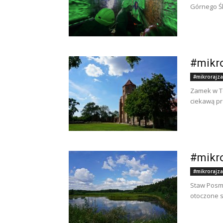
Górnego Śl
#mikro
#mikrorajza
Zamek w To
ciekawą pr
#mikro
#mikrorajza
Staw Posmy
otoczone są