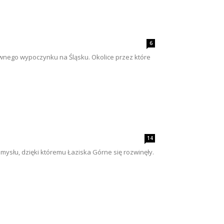
6
wnego wypoczynku na Śląsku. Okolice przez które
14
mysłu, dzięki któremu Łaziska Górne się rozwinęły.