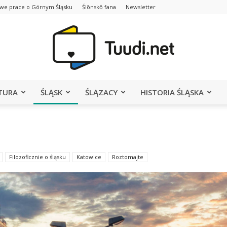
we prace o Górnym Śląsku
Ślōnskŏ fana
Newsletter
TURA
ŚLĄSK
ŚLĄZACY
HISTORIA ŚLĄSKA
Portal
Filozoficznie o śląsku
Katowice
Roztomajte
Tuudi.net