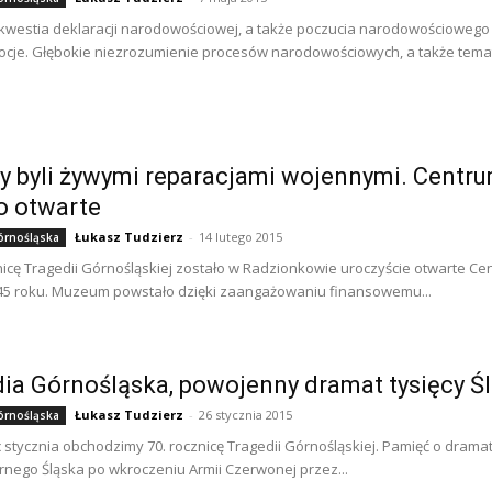
, kwestia deklaracji narodowościowej, a także poczucia narodowościoweg
ocje. Głębokie niezrozumienie procesów narodowościowych, a także tematu 
y byli żywymi reparacjami wojennymi. Centr
o otwarte
Łukasz Tudzierz
-
14 lutego 2015
órnośląska
nicę Tragedii Górnośląskiej zostało w Radzionkowie uroczyście otwarte 
45 roku. Muzeum powstało dzięki zaangażowaniu finansowemu...
ia Górnośląska, powojenny dramat tysięcy 
Łukasz Tudzierz
-
26 stycznia 2015
órnośląska
 stycznia obchodzimy 70. rocznicę Tragedii Górnośląskiej. Pamięć o drama
rnego Śląska po wkroczeniu Armii Czerwonej przez...