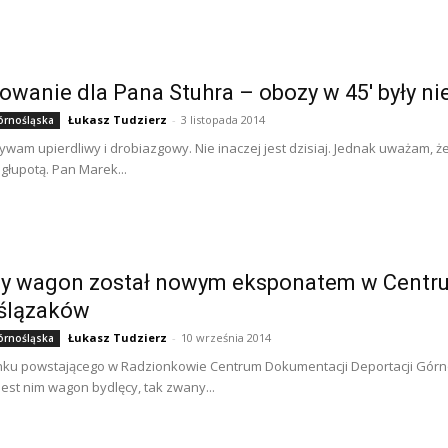
owanie dla Pana Stuhra – obozy w 45′ były ni
Łukasz Tudzierz
-
3 listopada 2014
órnośląska
ywam upierdliwy i drobiazgowy. Nie inaczej jest dzisiaj. Jednak uważam, że
głupotą. Pan Marek...
cy wagon został nowym eksponatem w Centru
ślązaków
Łukasz Tudzierz
-
10 września 2014
órnośląska
ku powstającego w Radzionkowie Centrum Dokumentacji Deportacji Górno
Jest nim wagon bydlęcy, tak zwany...