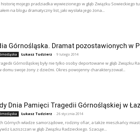
 historię mojego pradziadka wywiezionego w głąb Związku Sowieckiego tuż
łem na blogu dramatyczny list, jaki wysłała jego żona...
ia Górnośląska. Dramat pozostawionych w Po
Łukasz Tudzierz
-
9 lutego 2014
órnośląska
ragedii Górnośląskiej były nie tylko osoby deportowane w głąb Związku R
w domu swoje żony z dziećmi. Okres powojenny charakteryzował...
y Dnia Pamięci Tragedii Górnośląskiej w Ła
Łukasz Tudzierz
-
26 stycznia 2014
órnośląska
h Górnych władze samorządowe, rodziny ofiar, a także mieszkańcy miasta
óz Łaziszczan w głąb Związku Radzieckiego. Szacuje...