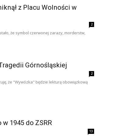
niknął z Placu Wolności w
2
stało, że symbol czerwonej zarazy, morderstw,
ragedii Górnośląskiej
2
e czuję, że "Wywózka" będzie lekturą obowiązkową
o w 1945 do ZSRR
13