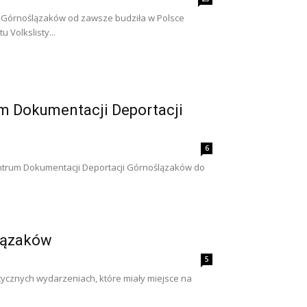
o Górnoślązaków od zawsze budziła w Polsce
Volkslisty...
um Dokumentacji Deportacji
6
Centrum Dokumentacji Deportacji Górnoślązaków do
Ślązaków
5
tycznych wydarzeniach, które miały miejsce na