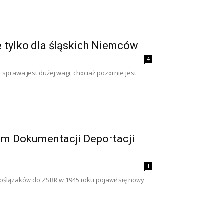
e tylko dla śląskich Niemców
4
 sprawa jest dużej wagi, chociaż pozornie jest
m Dokumentacji Deportacji
1
ślązaków do ZSRR w 1945 roku pojawił się nowy