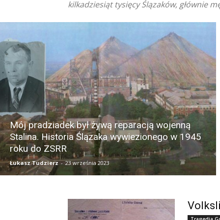
kilkadziesiąt tysięcy Ślązaków, głównie m
Mój pradziadek był żywą reparacją wojenną
Stalina. Historia Ślązaka wywiezionego w 1945
roku do ZSRR
Łukasz Tudzierz
-
23 września 2023
Volksl
Tragedia G