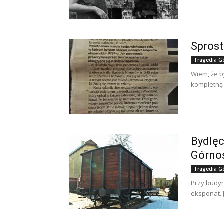
Sprost
Tragedia G
Wiem, że b
kompletną 
Bydlę
Górno
Tragedia G
Przy budyn
eksponat. 