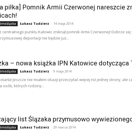
a piłka] Pomnik Armii Czerwonej nareszcie z
icach!
Łukasz Tudzierz
-
14 maja 2014
órnośląska
z centralnego punktu Katowic zniknął pomnik Armii Czerwonej! Dobrze się 
rzymusowej deportacji nie będzie już...
a – nowa książka IPN Katowice dotycząca T
Łukasz Tudzierz
-
9 maja 2014
órnośląska
otarła! Jeszcze nie miałem okazji przeczytać więcej niż jednej strony, al
la osób, których rodziny...
ający list Ślązaka przymusowo wywiezioneg
Łukasz Tudzierz
-
29 marca 2014
órnośląska