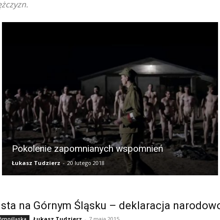
ężczyzn.
Pokolenie zapomnianych wspomnień
Łukasz Tudzierz
-
20 lutego 2018
ista na Górnym Śląsku – deklaracja narodo
Łukasz Tudzierz
-
7 maja 2015
órnośląska