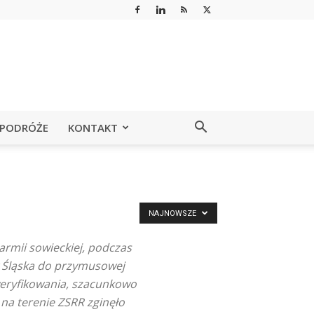
PODRÓŻE
KONTAKT
NAJNOWSZE
rmii sowieckiej, podczas
 Śląska do przymusowej
weryfikowania, szacunkowo
 na terenie ZSRR zginęło