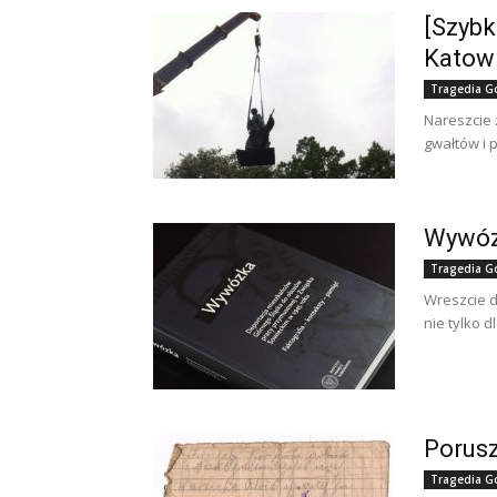
[Szybk
Katow
Tragedia G
Nareszcie 
gwałtów i p
Wywózk
Tragedia G
Wreszcie d
nie tylko d
Porusz
Tragedia G