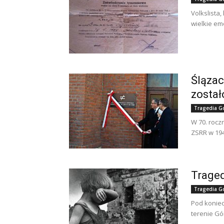
Volkslista
wielkie em
Ślązac
został
Tragedia G
W 70. rocz
ZSRR w 19
Traged
Tragedia G
Pod koniec
terenie Gó