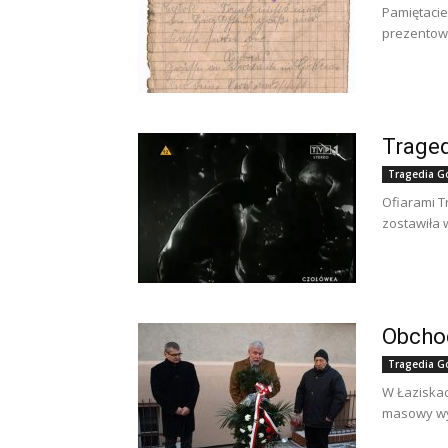
Pamiętacie
prezentowa
Traged
Tragedia G
Ofiarami T
zostawiła 
Obchod
Tragedia G
W Łaziskac
masowy wyw