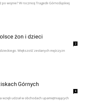
 po wojnie? W rocznicę Tragedii Górnośląskiej
lsce żon i dzieci
2
adzieckiego. Większość zesłanych mężczyzn
ziskach Górnych
4
 wzięli udział w obchodach upamiętniających