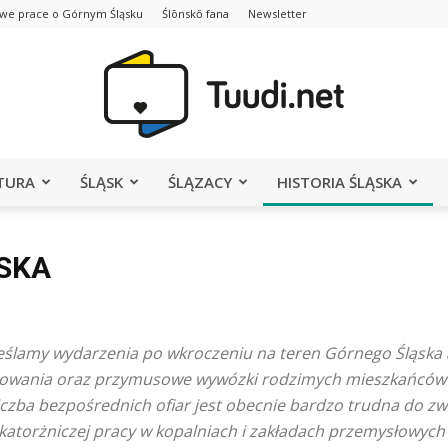
we prace o Górnym Śląsku
Ślōnskŏ fana
Newsletter
TURA
ŚLĄSK
ŚLĄZACY
HISTORIA ŚLĄSKA
Portal
SKA
Tuudi.net
ślamy wydarzenia po wkroczeniu na teren Górnego Śląska a
ernowania oraz przymusowe wywózki rodzimych mieszkańców
Liczba bezpośrednich ofiar jest obecnie bardzo trudna do z
 katorżniczej pracy w kopalniach i zakładach przemysłowych