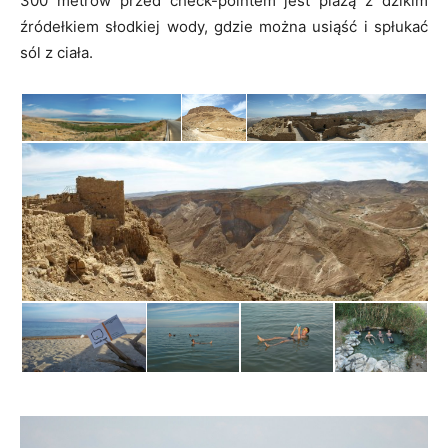
300 metrów przed check-pointem jest plażą z dzikim
źródełkiem słodkiej wody, gdzie można usiąść i spłukać
sól z ciała.