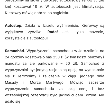
Jerozolimy na główny dworzec autobusowy Tel-Avivu (68
km) kosztował 18 zł. W autobusach jest klimatyzacja.
Kierowcy mówią dobrze po angielsku.
Autostop
. Działa w Izraelu wyśmienicie. Kierowcy są
wyjątkowo życzliwi.
Rada!
Jeśli tylko możecie,
korzystajcie z autostopu!
Samochód
. Wypożyczenie samochodu w Jerozolimie na
24 godziny kosztowało nas 250 zł (w tym koszt benzyny i
mandatu za złe parkowanie – 50 zł). Samochód z
wypożyczalni był jedyną racjonalną opcją na wydostanie
się z Jerozolimy i zaliczenie w ciągu jednego dnia
Masady i Morza Martwego. Mówiąc szczerze
wypożyczenie samochodu za taką cenę i bez
wcześniejszej rezerwacji było jakimś cudem Bożym. Ale
udało się.