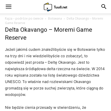
Rajza – podróże po świecie
Botswana
Delta Okavango – Moremi
Game Reserve
Delta Okavango – Moremi Game
Reserve
Jeżeli jakimś cudem znaleźlibyście się w Botswanie tylko
na trzy dni i nie wiedzielibyście co zobaczyć, to
odpowiedź jest prosta – Deltę Okavango. Jest to
największa śródlądowa delta rzeczna na świecie. W 2014
roku wpisana została na listę światowego dziedzictwa
UNESCO. To właśnie nad rozlewiskami Okavango
gromadzą się w porze suchej zwierzęta, które ciągną do
wodopojów.
Nie będzie cienia przesady w stwierdzeniu, że