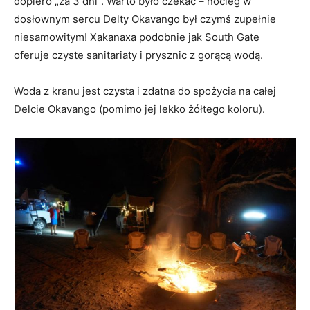
dopiero „za 3 dni”. Warto było czekać – nocleg w
dosłownym sercu Delty Okavango był czymś zupełnie
niesamowitym! Xakanaxa podobnie jak South Gate
oferuje czyste sanitariaty i prysznic z gorącą wodą.
Woda z kranu jest czysta i zdatna do spożycia na całej
Delcie Okavango (pomimo jej lekko żółtego koloru).