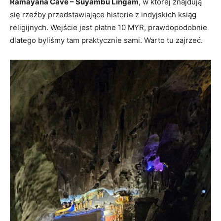
Ramayana Cave – Suyambu Lingam
, w której znajdują
się rzeźby przedstawiające historie z indyjskich ksiąg
religijnych. Wejście jest płatne 10 MYR, prawdopodobnie
dlatego byliśmy tam praktycznie sami. Warto tu zajrzeć.