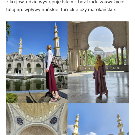
z krajów, gdzie występuje Islam – bez trudu zauważycie
tutaj np. wpływy irańskie, tureckie czy marokańskie.