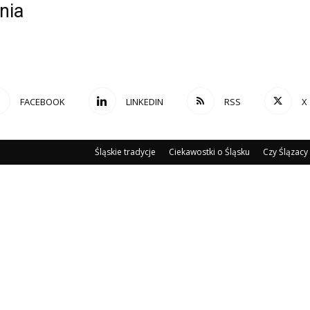
nia
FACEBOOK
LINKEDIN
RSS
X
Śląskie tradycje
Ciekawostki o Śląsku
Czy Ślązacy