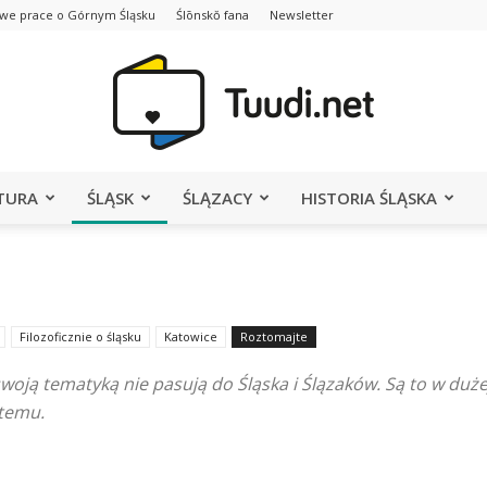
we prace o Górnym Śląsku
Ślōnskŏ fana
Newsletter
TURA
ŚLĄSK
ŚLĄZACY
HISTORIA ŚLĄSKA
Portal
Filozoficznie o śląsku
Katowice
Roztomajte
Tuudi.net
 swoją tematyką nie pasują do Śląska i Ślązaków. Są to w duż
 temu.