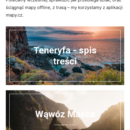
ściągnąć mapy offline, z trasą – my korzystamy z aplikacji
mapy.cz.
Teneryfa - spis
treści
Wąwóz Masca