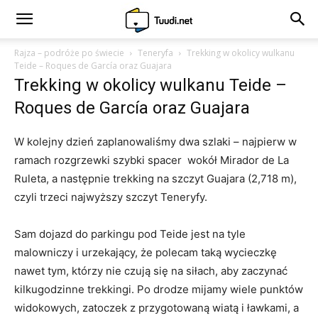
Rajza – podróże po świecie
Teneryfa
Trekking w okolicy wulkanu
Teide – Roques de García oraz Guajara
Trekking w okolicy wulkanu Teide –
Roques de García oraz Guajara
W kolejny dzień zaplanowaliśmy dwa szlaki – najpierw w
ramach rozgrzewki szybki spacer wokół Mirador de La
Ruleta, a następnie trekking na szczyt Guajara (2,718 m),
czyli trzeci najwyższy szczyt Teneryfy.
Sam dojazd do parkingu pod Teide jest na tyle
malowniczy i urzekający, że polecam taką wycieczkę
nawet tym, którzy nie czują się na siłach, aby zaczynać
kilkugodzinne trekkingi. Po drodze mijamy wiele punktów
widokowych, zatoczek z przygotowaną wiatą i ławkami, a