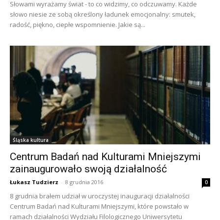
Słowami wyrażamy świat - to co widzimy, co odczuwamy. Każde
słowo niesie ze sobą określony ładunek emocjonalny: smutek,
radość, piękno, ciepłe wspomnienie. Jakie są...
Śląska kultura
Centrum Badań nad Kulturami Mniejszymi
zainaugurowało swoją działalność
Łukasz Tudzierz
-
8 grudnia 2016
0
8 grudnia brałem udział w uroczystej inauguracji działalności
Centrum Badań nad Kulturami Mniejszymi, które powstało w
ramach działalności Wydziału Filologicznego Uniwersytetu