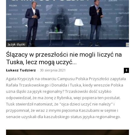
Język śląski
Ślązacy w przeszłości nie mogli liczyć na
Tuska, lecz mogą uczyć...
Łukasz Tudzierz
-
30 sierpnia 2021
8
Agata Krypczyk na otwarciu Campusu Polska Przyszłości zapytała
Rafała Trzaskowskiego i Donalda i Tuska, kiedy wreszcie Polska
uzna śląski za język regionalny? Trzaskowski dość szybko
odpowiedział, że ma żonę z Rybnika, więc popiera ten postulat.
Tusk stwierdził natomiast, że "ojca dzieci uczyć nie należy" i
przypomniał, że wraz z innymi pięcioma Kaszubami w sejmie i
senacie uzyskali dla kaszubskiego status języka regionalnego.