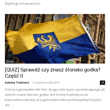
Śląskiego w Katowicach...
Quizy
[QUIZ] Sprawdź czy znasz ślonsko godka?
Część II
Łukasz Tudzierz
-
25 października 2016
24
Dziś przygotowałem dla Was drugą część quizu sprawdzającego jak
dobrze znacie ślonsko godka. Jest trochę trudniejsza niż
poprzednia zabawa, przygotowałem kilka podchwytliwych pytań,
ale...