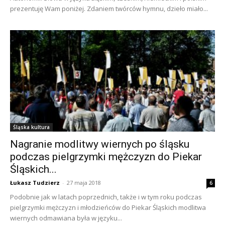
prezentuję Wam poniżej. Zdaniem twórców hymnu, dzieło miało...
Śląska kultura
Nagranie modlitwy wiernych po śląsku
podczas pielgrzymki mężczyzn do Piekar
Śląskich...
Łukasz Tudzierz
-
27 maja 2018
6
Podobnie jak w latach poprzednich, także i w tym roku podczas
pielgrzymki mężczyzn i młodzieńców do Piekar Śląskich modlitwa
wiernych odmawiana była w języku...