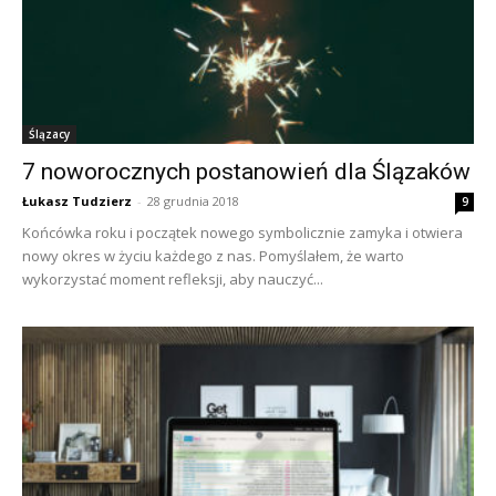
Ślązacy
7 noworocznych postanowień dla Ślązaków
Łukasz Tudzierz
-
28 grudnia 2018
9
Końcówka roku i początek nowego symbolicznie zamyka i otwiera
nowy okres w życiu każdego z nas. Pomyślałem, że warto
wykorzystać moment refleksji, aby nauczyć...