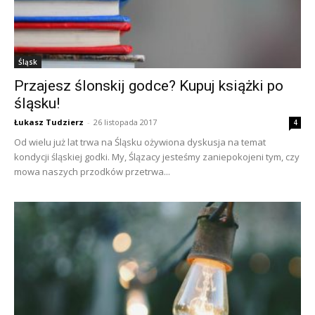
Śląsk
Przajesz ślonskij godce? Kupuj książki po
śląsku!
Łukasz Tudzierz
-
26 listopada 2017
4
Od wielu już lat trwa na Śląsku ożywiona dyskusja na temat
kondycji śląskiej godki. My, Ślązacy jesteśmy zaniepokojeni tym, czy
mowa naszych przodków przetrwa...