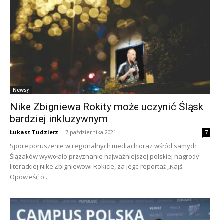
Newsy
Nike Zbigniewa Rokity może uczynić Śląsk
bardziej inkluzywnym
Łukasz Tudzierz
-
7 października 2021
7
Spore poruszenie w regionalnych mediach oraz wśród samych
Ślązaków wywołało przyznanie najważniejszej polskiej nagrody
literackiej Nike Zbigniewowi Rokicie, za jego reportaż „Kajś.
Opowieść o...