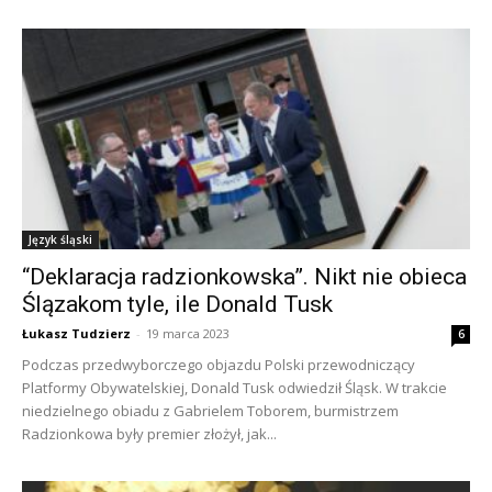
Język śląski
“Deklaracja radzionkowska”. Nikt nie obieca
Ślązakom tyle, ile Donald Tusk
Łukasz Tudzierz
-
19 marca 2023
6
Podczas przedwyborczego objazdu Polski przewodniczący
Platformy Obywatelskiej, Donald Tusk odwiedził Śląsk. W trakcie
niedzielnego obiadu z Gabrielem Toborem, burmistrzem
Radzionkowa były premier złożył, jak...