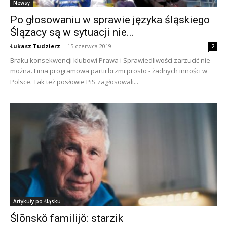
Newsy
Po głosowaniu w sprawie języka śląskiego
Ślązacy są w sytuacji nie...
Łukasz Tudzierz
-
15 czerwca 2019
2
Braku konsekwencji klubowi Prawa i Sprawiedliwości zarzucić nie
można. Linia programowa partii brzmi prosto - żadnych inności w
Polsce. Tak też posłowie PiS zagłosowali...
Artykuły po śląsku
Ślōnskŏ familijŏ: starzik