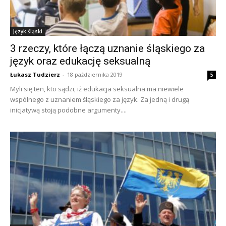
Język śląski
3 rzeczy, które łączą uznanie śląskiego za
język oraz edukację seksualną
Łukasz Tudzierz
-
18 października 2019
5
Myli się ten, kto sądzi, iż edukacja seksualna ma niewiele
wspólnego z uznaniem śląskiego za język. Za jedną i drugą
inicjatywą stoją podobne argumenty....