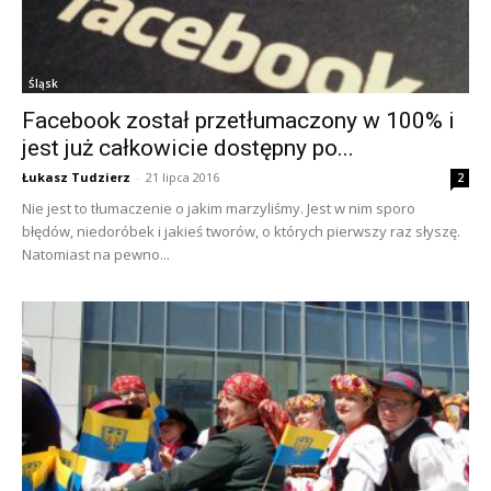
Śląsk
Facebook został przetłumaczony w 100% i
jest już całkowicie dostępny po...
Łukasz Tudzierz
-
21 lipca 2016
2
Nie jest to tłumaczenie o jakim marzyliśmy. Jest w nim sporo
błędów, niedoróbek i jakieś tworów, o których pierwszy raz słyszę.
Natomiast na pewno...