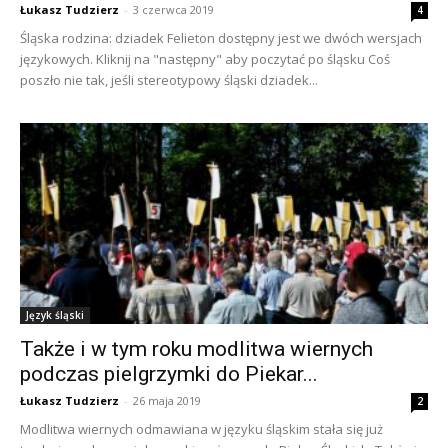
Łukasz Tudzierz
-
3 czerwca 2019
4
Śląska rodzina: dziadek Felieton dostępny jest we dwóch wersjach
językowych. Kliknij na "następny" aby poczytać po śląsku Coś
poszło nie tak, jeśli stereotypowy śląski dziadek...
Język śląski
Także i w tym roku modlitwa wiernych
podczas pielgrzymki do Piekar...
Łukasz Tudzierz
-
26 maja 2019
2
Modlitwa wiernych odmawiana w języku śląskim stała się już