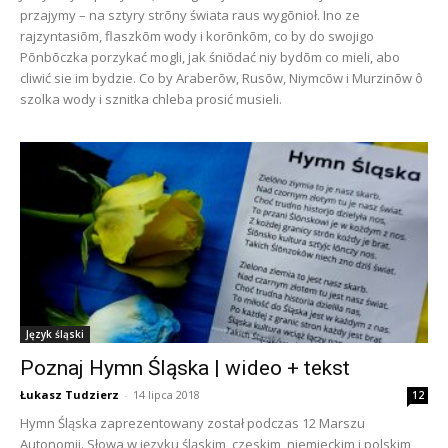
przajymy – na sztyry strōny świata raus wygōnioł. Ino ze
rajzyntasiōm, flaszkōm wody i korōnkōm, co by do swojigo
Pōnbōczka porzykać mogli, jak śniŏdać niy bydōm co mieli, abo
cliwić sie im bydzie. Co by Araberōw, Rusōw, Niymcōw i Murzinōw ô
szolka wody i sznitka chleba prosić musieli.
Język śląski
Poznaj Hymn Śląska | wideo + tekst
Łukasz Tudzierz
-
14 lipca 2018
12
Hymn Śląska zaprezentowany został podczas 12 Marszu
Autonomii. Słowa w języku śląskim, czeskim, niemieckim i polskim