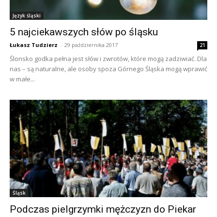
Język śląski
5 najciekawszych słów po śląsku
Łukasz Tudzierz
-
29 października 2017
21
Ślonsko godka pełna jest słów i zwrotów, które mogą zadziwiać. Dla
nas – są naturalne, ale osoby spoza Górnego Śląska mogą wprawić
w małe...
Śląsk
Podczas pielgrzymki mężczyzn do Piekar