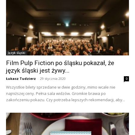
Język śląski
Film Pulp Fiction po śląsku pokazał, że
język śląski jest żywy...
Łukasz Tudzierz
-
29 stycznia 2020
0
Wszystkie bilety sprzedane w dwie godziny, mimo wcale nie
najniższej ceny. Pełna sala widzów. Gromkie brawa po
zakończeniu pokazu. Czy potrzeba lepszych rekomendacji, aby...