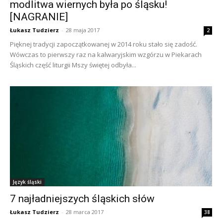
modlitwa wiernych była po śląsku!
[NAGRANIE]
Łukasz Tudzierz
-
28 maja 2017
2
Pięknej tradycji zapoczątkowanej w 2014 roku stało się zadość.
Wówczas to pierwszy raz na kalwaryjskim wzgórzu w Piekarach
Śląskich część liturgii Mszy świętej odbyła...
Język śląski
7 najładniejszych śląskich słów
Łukasz Tudzierz
-
28 marca 2017
38