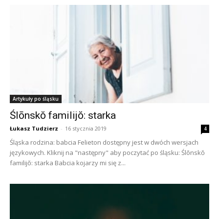
Artykuły po śląsku
Ślōnskŏ familijŏ: starka
Łukasz Tudzierz
-
16 stycznia 2019
4
Śląska rodzina: babcia Felieton dostępny jest w dwóch wersjach
językowych. Kliknij na "następny" aby poczytać po śląsku: Ślōnskŏ
familijŏ: starka Babcia kojarzy mi się z...