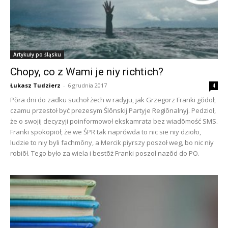
Artykuły po śląsku
Chopy, co z Wami je niy richtich?
Łukasz Tudzierz
-
6 grudnia 2017
4
Pŏra dni do zadku suchoł żech w radyju, jak Grzegorz Franki gŏdoł,
czamu przestoł być prezesym Ślōnskij Partyje Regiōnalnyj. Pedzioł,
że o swojij decyzyji poinformowoł ekskamrata bez wiadōmość SMS.
Franki spokopiōł, że we ŚPR tak naprŏwda to nic sie niy dzioło,
ludzie to niy byli fachmōny, a Mercik piyrszy poszoł weg, bo nic niy
robiōł. Tego było za wiela i bestōż Franki poszoł nazŏd do PO.