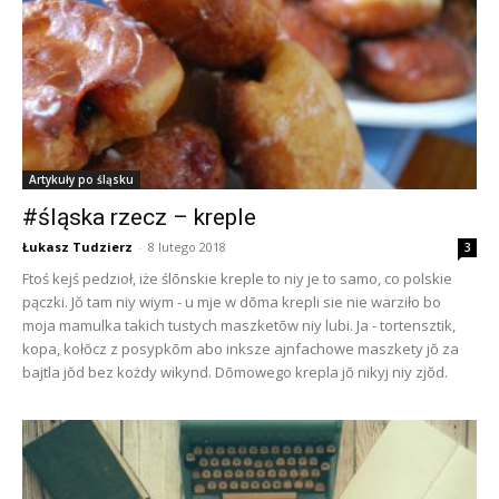
Artykuły po śląsku
#śląska rzecz – kreple
Łukasz Tudzierz
-
8 lutego 2018
3
Ftoś kejś pedzioł, iże ślōnskie kreple to niy je to samo, co polskie
pączki. Jŏ tam niy wiym - u mje w dōma krepli sie nie warziło bo
moja mamulka takich tustych maszketōw niy lubi. Ja - tortensztik,
kopa, kołŏcz z posypkōm abo inksze ajnfachowe maszkety jŏ za
bajtla jŏd bez kożdy wikynd. Dōmowego krepla jŏ nikyj niy zjŏd.