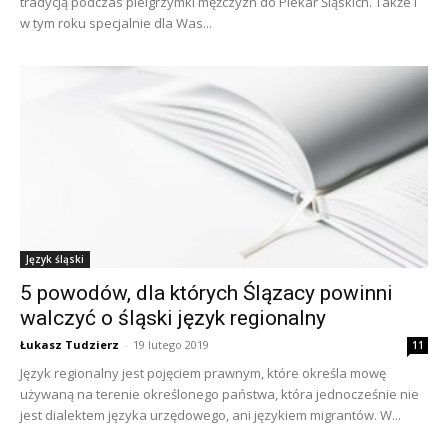
tradycją podczas pielgrzymki mężczyzn do Piekar Śląskich. Także i
w tym roku specjalnie dla Was...
Język śląski
5 powodów, dla których Ślązacy powinni
walczyć o śląski język regionalny
Łukasz Tudzierz
-
19 lutego 2019
11
Język regionalny jest pojęciem prawnym, które określa mowę
używaną na terenie określonego państwa, która jednocześnie nie
jest dialektem języka urzędowego, ani językiem migrantów. W...