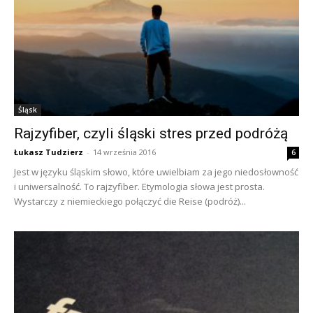
Śląsk
Rajzyfiber, czyli śląski stres przed podróżą
Łukasz Tudzierz
-
14 września 2016
6
Jest w języku śląskim słowo, które uwielbiam za jego niedosłowność
i uniwersalność. To rajzyfiber. Etymologia słowa jest prosta.
Wystarczy z niemieckiego połączyć die Reise (podróż)...