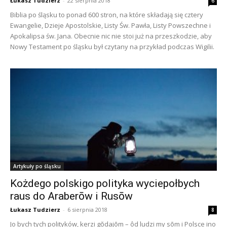
Łukasz Tudzierz
-
22 sierpnia 2018
6
Biblia po śląsku to ponad 600 stron, na które składają się cztery
Ewangelie, Dzieje Apostolskie, Listy Św. Pawła, Listy Powszechne i
Apokalipsa św. Jana. Obecnie nic nie stoi już na przeszkodzie, aby
Nowy Testament po śląsku był czytany na przykład podczas Wigilii.
Artykuły po śląsku
Kożdego polskigo polityka wyciepołbych
raus do Araberōw i Rusōw
Łukasz Tudzierz
-
6 sierpnia 2018
8
Jo bych tych polityków, kerzi gŏdajōm – ôd ludzi my sōm i Polsce ino