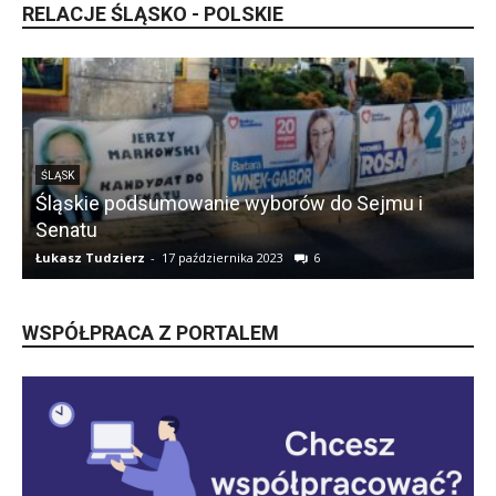
RELACJE ŚLĄSKO - POLSKIE
ŚLĄSK
Śląskie podsumowanie wyborów do Sejmu i
Senatu
Łukasz Tudzierz
-
17 października 2023
6
Ł
WSPÓŁPRACA Z PORTALEM