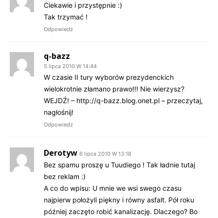
Ciekawie i przystępnie :)
Tak trzymać !
Odpowiedz
q-bazz
5 lipca 2010 W 14:44
W czasie II tury wyborów prezydenckich
wielokrotnie złamano prawo!!! Nie wierzysz?
WEJDŹ! –
http://q-bazz.blog.onet.pl
– przeczytaj,
nagłośnij!
Odpowiedz
Derotyw
6 lipca 2010 W 13:18
Bez spamu proszę u Tuudiego ! Tak ładnie tutaj
bez reklam :)
A co do wpisu: U mnie we wsi swego czasu
najpierw położyli piękny i równy asfalt. Pół roku
później zaczęto robić kanalizację. Dlaczego? Bo