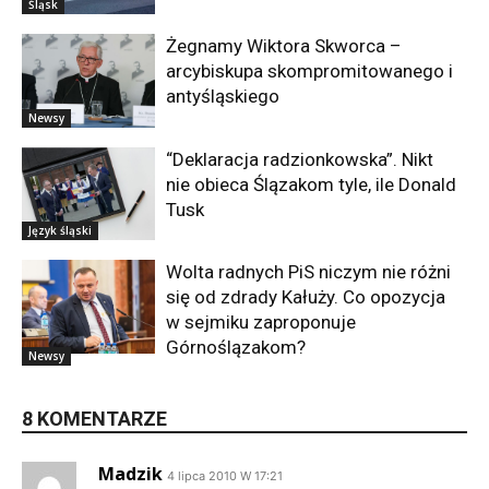
Śląsk
Żegnamy Wiktora Skworca –
arcybiskupa skompromitowanego i
antyśląskiego
Newsy
“Deklaracja radzionkowska”. Nikt
nie obieca Ślązakom tyle, ile Donald
Tusk
Język śląski
Wolta radnych PiS niczym nie różni
się od zdrady Kałuży. Co opozycja
w sejmiku zaproponuje
Górnoślązakom?
Newsy
8 KOMENTARZE
Madzik
4 lipca 2010 W 17:21