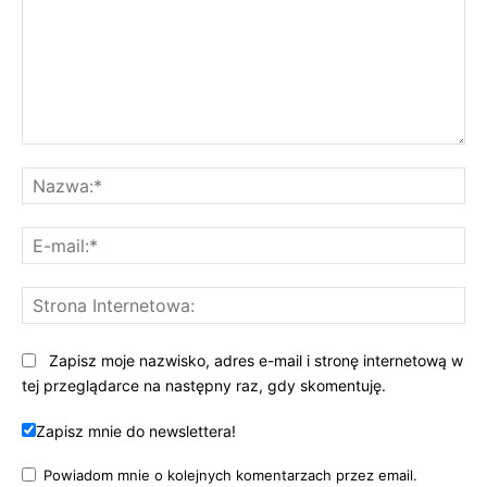
Komentarz:
Na
E-
mai
St
Int
Zapisz moje nazwisko, adres e-mail i stronę internetową w
tej przeglądarce na następny raz, gdy skomentuję.
Zapisz mnie do newslettera!
Powiadom mnie o kolejnych komentarzach przez email.