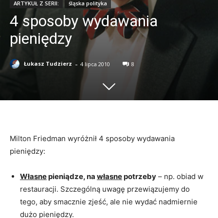
ARTYKUŁ Z SERII:
śląska polityka
4 sposoby wydawania
pieniędzy
-
Łukasz Tudzierz
4 lipca 2010
8
Milton Friedman wyróżnił 4 sposoby wydawania
pieniędzy:
Własne
pieniądze, na
własne
potrzeby
– np. obiad w
restauracji. Szczególną uwagę przewiązujemy do
tego, aby smacznie zjeść, ale nie wydać nadmiernie
dużo pieniędzy.