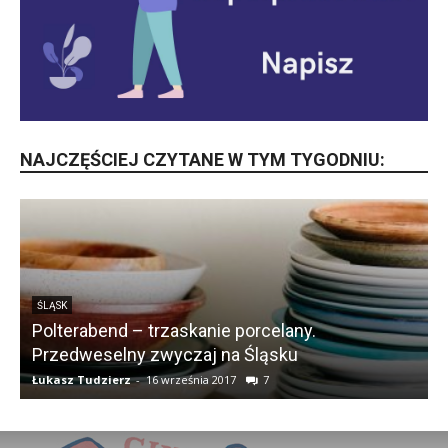
NAJCZĘŚCIEJ CZYTANE W TYM TYGODNIU:
ŚLĄSK
Polterabend – trzaskanie porcelany.
Przedweselny zwyczaj na Śląsku
k
Łukasz Tudzierz
-
16 września 2017
7
Ł