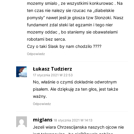
mozemy smialo , ze wszystkimi konkurowac . Na
ten czas nie nalezy sie rzucac na „diabelskie
pomysly” nawet jesli je glosza tzw Slonzoki. Nasz
fundament zdal steki lat egzamin i tego nier
mozemy oddac , bo staniemy sie obawatelami
robotami bez serca.
Czy o taki Slask by nam chodzilo ????
Odpowiedz
Łukasz Tudzierz
17 stycznia 2021 W 22:53
No, właśnie o czymś dokładnie odwrotnym
pisałem. Ale dziękuję za ten głos, jest także
ważny.
Odpowiedz
miglans
18 stycznia 2021 W 14:13
Jezeli wiara Chrzescijanska naszych ojcow nie