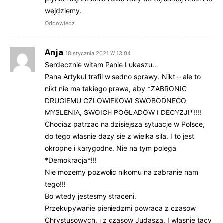
wejdziemy.
Odpowiedz
Anja
18 stycznia 2021 W 13:04
Serdecznie witam Panie Lukaszu…
Pana Artykul trafil w sedno sprawy. Nikt – ale to
nikt nie ma takiego prawa, aby *ZABRONIC
DRUGIEMU CZLOWIEKOWI SWOBODNEGO
MYSLENIA, SWOICH POGLADÖW I DECYZJI*!!!!
Chociaz patrzac na dzisiejsza sytuacje w Polsce,
do tego wlasnie dazy sie z wielka sila. I to jest
okropne i karygodne. Nie na tym polega
*Demokracja*!!!
Nie mozemy pozwolic nikomu na zabranie nam
tego!!!
Bo wtedy jestesmy straceni.
Przekupywanie pieniedzmi powraca z czasow
Chrystusowych, i z czasow Judasza. I wlasnie tacy