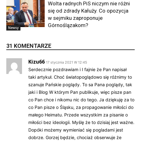
Wolta radnych PiS niczym nie różni
się od zdrady Kałuży. Co opozycja
w sejmiku zaproponuje
Górnoślązakom?
Newsy
31 KOMENTARZE
Kizu66
17 stycznia 2021 W 12:45
Serdecznie pozdrawiam i I fajnie że Pan napisał
taki artykuł. Choć światopoglądowo się różnimy to
szanuje Pańskie poglądy. To sa Pana poglądy, tak
jaki i Blog W którym Pan publikuje, więc pisze pan
co Pan chce i nikomu nic do tego. Ja dziękuję za to
co Pan pisze o Śląsku, za propagowanie miłości do
małego Heimatu. Przede wszystkim za pisanie o
miłości bez ideologii. Myślę że to dzisiaj jest ważne.
Dopóki możemy wymieniać się pogladami jest
dobrze. Gorzej będzie, chociaż obserwuje że