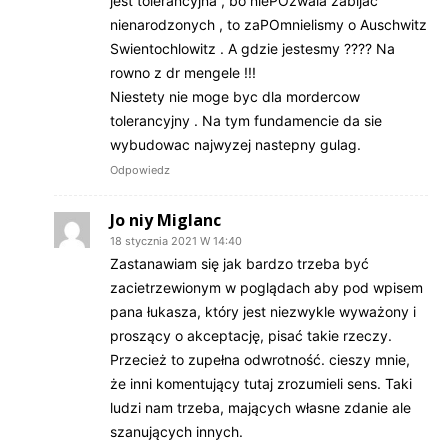
jest tolerancyjna , bo niePOzwala zabijac
nienarodzonych , to zaPOmnielismy o Auschwitz
Swientochlowitz . A gdzie jestesmy ???? Na
rowno z dr mengele !!!
Niestety nie moge byc dla mordercow
tolerancyjny . Na tym fundamencie da sie
wybudowac najwyzej nastepny gulag.
Odpowiedz
Jo niy Miglanc
18 stycznia 2021 W 14:40
Zastanawiam się jak bardzo trzeba być
zacietrzewionym w poglądach aby pod wpisem
pana łukasza, który jest niezwykle wyważony i
proszący o akceptację, pisać takie rzeczy.
Przecież to zupełna odwrotność. cieszy mnie,
że inni komentujący tutaj zrozumieli sens. Taki
ludzi nam trzeba, mających własne zdanie ale
szanujących innych.