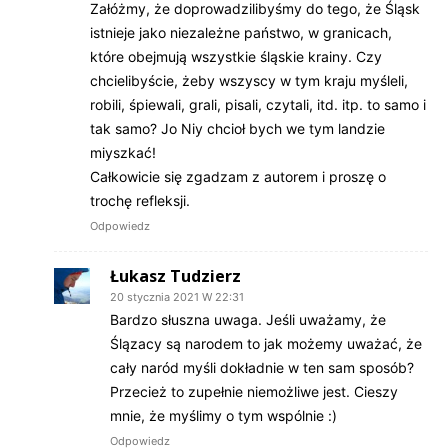
Załóżmy, że doprowadzilibyśmy do tego, że Śląsk
istnieje jako niezależne państwo, w granicach,
które obejmują wszystkie śląskie krainy. Czy
chcielibyście, żeby wszyscy w tym kraju myśleli,
robili, śpiewali, grali, pisali, czytali, itd. itp. to samo i
tak samo? Jo Niy chcioł bych we tym landzie
miyszkać!
Całkowicie się zgadzam z autorem i proszę o
trochę refleksji.
Odpowiedz
Łukasz Tudzierz
20 stycznia 2021 W 22:31
Bardzo słuszna uwaga. Jeśli uważamy, że
Ślązacy są narodem to jak możemy uważać, że
cały naród myśli dokładnie w ten sam sposób?
Przecież to zupełnie niemożliwe jest. Cieszy
mnie, że myślimy o tym wspólnie :)
Odpowiedz