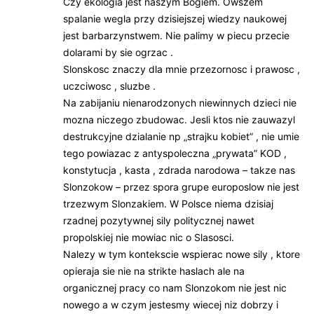
Czy ekologia jest naszym Bogiem. Owszem
spalanie wegla przy dzisiejszej wiedzy naukowej
jest barbarzynstwem. Nie palimy w piecu przecie
dolarami by sie ogrzac .
Slonskosc znaczy dla mnie przezornosc i prawosc ,
uczciwosc , sluzbe .
Na zabijaniu nienarodzonych niewinnych dzieci nie
mozna niczego zbudowac. Jesli ktos nie zauwazyl
destrukcyjne dzialanie np „strajku kobiet” , nie umie
tego powiazac z antyspoleczna „prywata” KOD ,
konstytucja , kasta , zdrada narodowa – takze nas
Slonzokow – przez spora grupe europoslow nie jest
trzezwym Slonzakiem. W Polsce niema dzisiaj
rzadnej pozytywnej sily politycznej nawet
propolskiej nie mowiac nic o Slasosci.
Nalezy w tym kontekscie wspierac nowe sily , ktore
opieraja sie nie na strikte haslach ale na
organicznej pracy co nam Slonzokom nie jest nic
nowego a w czym jestesmy wiecej niz dobrzy i