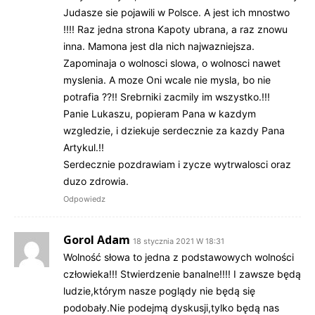
Judasze sie pojawili w Polsce. A jest ich mnostwo
!!!! Raz jedna strona Kapoty ubrana, a raz znowu
inna. Mamona jest dla nich najwazniejsza.
Zapominaja o wolnosci slowa, o wolnosci nawet
myslenia. A moze Oni wcale nie mysla, bo nie
potrafia ??!! Srebrniki zacmily im wszystko.!!!
Panie Lukaszu, popieram Pana w kazdym
wzgledzie, i dziekuje serdecznie za kazdy Pana
Artykul.!!
Serdecznie pozdrawiam i zycze wytrwalosci oraz
duzo zdrowia.
Odpowiedz
Gorol Adam
18 stycznia 2021 W 18:31
Wolność słowa to jedna z podstawowych wolności
człowieka!!! Stwierdzenie banalne!!!! I zawsze będą
ludzie,którym nasze poglądy nie będą się
podobały.Nie podejmą dyskusji,tylko będą nas