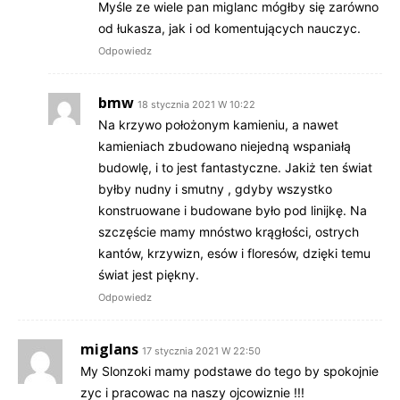
Myśle ze wiele pan miglanc mógłby się zarówno
od łukasza, jak i od komentujących nauczyc.
Odpowiedz
bmw
18 stycznia 2021 W 10:22
Na krzywo położonym kamieniu, a nawet
kamieniach zbudowano niejedną wspaniałą
budowlę, i to jest fantastyczne. Jakiż ten świat
byłby nudny i smutny , gdyby wszystko
konstruowane i budowane było pod linijkę. Na
szczęście mamy mnóstwo krągłości, ostrych
kantów, krzywizn, esów i floresów, dzięki temu
świat jest piękny.
Odpowiedz
miglans
17 stycznia 2021 W 22:50
My Slonzoki mamy podstawe do tego by spokojnie
zyc i pracowac na naszy ojcowiznie !!!