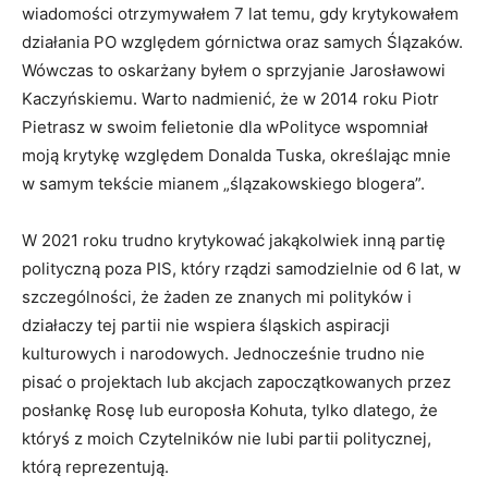
wiadomości otrzymywałem 7 lat temu, gdy krytykowałem
działania PO względem górnictwa oraz samych Ślązaków.
Wówczas to oskarżany byłem o sprzyjanie Jarosławowi
Kaczyńskiemu. Warto nadmienić, że w 2014 roku Piotr
Pietrasz w swoim felietonie dla wPolityce wspomniał
moją krytykę względem Donalda Tuska, określając mnie
w samym tekście mianem „ślązakowskiego blogera”.
W 2021 roku trudno krytykować jakąkolwiek inną partię
polityczną poza PIS, który rządzi samodzielnie od 6 lat, w
szczególności, że żaden ze znanych mi polityków i
działaczy tej partii nie wspiera śląskich aspiracji
kulturowych i narodowych. Jednocześnie trudno nie
pisać o projektach lub akcjach zapoczątkowanych przez
posłankę Rosę lub europosła Kohuta, tylko dlatego, że
któryś z moich Czytelników nie lubi partii politycznej,
którą reprezentują.