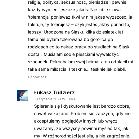
religia, polityka, seksualnosc, pieniadze i pewnie
kazdy wymieni jeszcze jakies. Nie lubie slowa
'tolerancja’ poniewaz tkwi w nim jakas wyzszosc, ja
toleruje, ty tolerujesz – czyli jestes jakby ponad to,
lepszy. Urodzona na Slasku kilka dziesiatek lat
temu nie bylam tolerowana bo gorolica po
rodzicach co to nakaz pracy po studiach na Slask
dostali. Musialam sobie piesciami wywalczyc
szacunek. Pokochalam swoj heimat a on odplacil mi
taka sama miloscia. I tesknie… tesknie jak diabli.
Odpowiedz
Łukasz Tudzierz
18 stycznia 2021 W 13:43
Spieranie się i dyskutowanie jest bardzo dobre,
nawet wskazane. Problem się zaczyna, gdy nie
akceptujemy poglądów innych lub wręcz
uważamy, że wszyscy powinni myśleć tak, jak
my. W różnorodności jest siła, a nie zagrożenie.