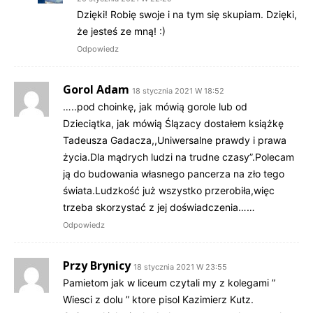
Dzięki! Robię swoje i na tym się skupiam. Dzięki,
że jesteś ze mną! :)
Odpowiedz
Gorol Adam
18 stycznia 2021 W 18:52
…..pod choinkę, jak mówią gorole lub od
Dzieciątka, jak mówią Ślązacy dostałem książkę
Tadeusza Gadacza,,Uniwersalne prawdy i prawa
życia.Dla mądrych ludzi na trudne czasy”.Polecam
ją do budowania własnego pancerza na zło tego
świata.Ludzkość już wszystko przerobiła,więc
trzeba skorzystać z jej doświadczenia……
Odpowiedz
Przy Brynicy
18 stycznia 2021 W 23:55
Pamietom jak w liceum czytali my z kolegami ”
Wiesci z dolu ” ktore pisol Kazimierz Kutz.