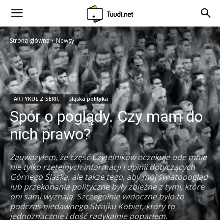
Strona główna
Newsy
ARTYKUŁ Z SERII:
śląska polityka
Spór o poglądy. Czy mam do
nich prawo?
Zauważyłem, że część Czytelników oczekuje ode mnie
nie tylko rzetelnych informacji i opinii dotyczących
Górnego Śląska, ale także tego, aby mój światopogląd
lub przekonania polityczne były zbieżne z tymi, które
oni sami wyznają. Szczególnie widoczne było to
podczas niedawnego Strajku Kobiet, który to
jednoznacznie i dość radykalnie poparłem.