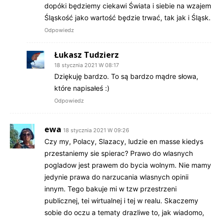
dopóki będziemy ciekawi Świata i siebie na wzajem
Śląskość jako wartość będzie trwać, tak jak i Śląsk.
Odpowiedz
Łukasz Tudzierz
18 stycznia 2021 W 08:17
Dziękuję bardzo. To są bardzo mądre słowa,
które napisałeś :)
Odpowiedz
ewa
18 stycznia 2021 W 09:26
Czy my, Polacy, Slazacy, ludzie en masse kiedys
przestaniemy sie spierac? Prawo do wlasnych
pogladow jest prawem do bycia wolnym. Nie mamy
jedynie prawa do narzucania wlasnych opinii
innym. Tego bakuje mi w tzw przestrzeni
publicznej, tei wirtualnej i tej w realu. Skaczemy
sobie do oczu a tematy drazliwe to, jak wiadomo,