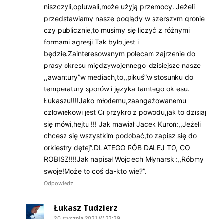
niszczyli,opluwali,może użyją przemocy. Jeżeli
przedstawiamy nasze poglądy w szerszym gronie
czy publicznie,to musimy się liczyć z różnymi
formami agresji.Tak było,jest i
będzie.Zainteresowanym polecam zajrzenie do
prasy okresu międzywojennego-dzisiejsze nasze
,,awantury”w mediach,to,,pikuś”w stosunku do
temperatury sporów i języka tamtego okresu.
Łukaszu!!!!Jako młodemu,zaangażowanemu
człowiekowi jest Ci przykro z powodu,jak to dzisiaj
się mówi,hejtu !!! Jak mawiał Jacek Kuroń:,,Jeżeli
chcesz się wszystkim podobać,to zapisz się do
orkiestry dętej”.DLATEGO RÓB DALEJ TO, CO
ROBISZ!!!!Jak napisał Wojciech Młynarski:,,Róbmy
swoje!Może to coś da-kto wie?”.
Odpowiedz
Łukasz Tudzierz
20 stycznia 2021 W 22:29