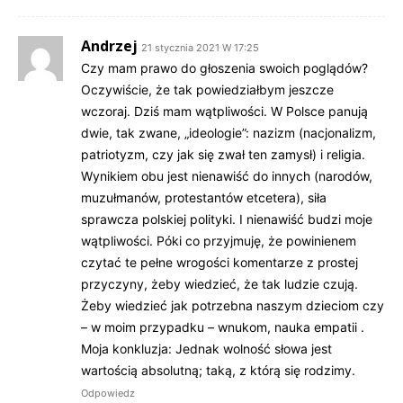
Andrzej
21 stycznia 2021 W 17:25
Czy mam prawo do głoszenia swoich poglądów?
Oczywiście, że tak powiedziałbym jeszcze
wczoraj. Dziś mam wątpliwości. W Polsce panują
dwie, tak zwane, „ideologie”: nazizm (nacjonalizm,
patriotyzm, czy jak się zwał ten zamysł) i religia.
Wynikiem obu jest nienawiść do innych (narodów,
muzułmanów, protestantów etcetera), siła
sprawcza polskiej polityki. I nienawiść budzi moje
wątpliwości. Póki co przyjmuję, że powinienem
czytać te pełne wrogości komentarze z prostej
przyczyny, żeby wiedzieć, że tak ludzie czują.
Żeby wiedzieć jak potrzebna naszym dzieciom czy
– w moim przypadku – wnukom, nauka empatii .
Moja konkluzja: Jednak wolność słowa jest
wartością absolutną; taką, z którą się rodzimy.
Odpowiedz