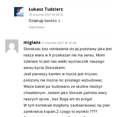
Łukasz Tudzierz
18 stycznia 2021 W 08:15
Dziękuję bardzo :)
Odpowiedz
miglans
17 stycznia 2021 W 22:39
Slonskosc bez odniesienia do jej podstawy jaka jest
nasza wiara w X przekazan nie ma sensu. Moim
zdaniem to jest nas wielki wyznacznik naszego
sensu bycia Slonzakami.
Jesli pierwszy kamien w murze jest krzywo
polozony nie mozna nic prostego wybudowac.
Wieze babel juz budowano ze skutkie niezbyt
chwalebnym. Jestem jako Slonzak patriota wiary
naszych ojcow , bez Boga ani do proga!
W tym konteksie moglismy zaobserwowac np plan
zamkniecia kopaln.Z czego to wyniklo ????