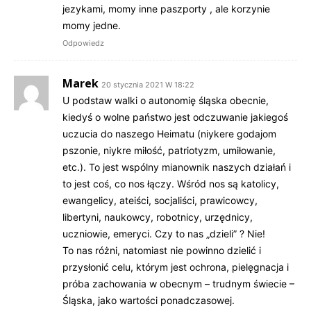
jezykami, momy inne paszporty , ale korzynie
momy jedne.
Odpowiedz
Marek
20 stycznia 2021 W 18:22
U podstaw walki o autonomię śląska obecnie,
kiedyś o wolne państwo jest odczuwanie jakiegoś
uczucia do naszego Heimatu (niykere godajom
pszonie, niykre miłość, patriotyzm, umiłowanie,
etc.). To jest wspólny mianownik naszych działań i
to jest coś, co nos łączy. Wśród nos są katolicy,
ewangelicy, ateiści, socjaliści, prawicowcy,
libertyni, naukowcy, robotnicy, urzędnicy,
uczniowie, emeryci. Czy to nas „dzieli” ? Nie!
To nas różni, natomiast nie powinno dzielić i
przysłonić celu, którym jest ochrona, pielęgnacja i
próba zachowania w obecnym – trudnym świecie –
Śląska, jako wartości ponadczasowej.