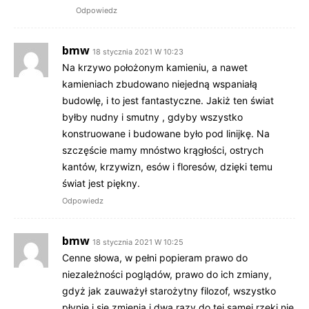
Odpowiedz
bmw
18 stycznia 2021 W 10:23
Na krzywo położonym kamieniu, a nawet
kamieniach zbudowano niejedną wspaniałą
budowlę, i to jest fantastyczne. Jakiż ten świat
byłby nudny i smutny , gdyby wszystko
konstruowane i budowane było pod linijkę. Na
szczęście mamy mnóstwo krągłości, ostrych
kantów, krzywizn, esów i floresów, dzięki temu
świat jest piękny.
Odpowiedz
bmw
18 stycznia 2021 W 10:25
Cenne słowa, w pełni popieram prawo do
niezależności poglądów, prawo do ich zmiany,
gdyż jak zauważył starożytny filozof, wszystko
płynie i się zmienia i dwa razy do tej samej rzeki nie