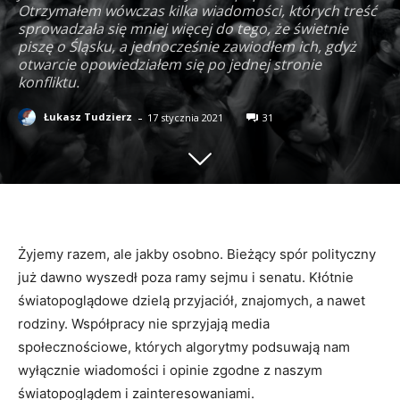
Otrzymałem wówczas kilka wiadomości, których treść
sprowadzała się mniej więcej do tego, że świetnie
piszę o Śląsku, a jednocześnie zawiodłem ich, gdyż
otwarcie opowiedziałem się po jednej stronie
konfliktu.
-
Łukasz Tudzierz
17 stycznia 2021
31
Żyjemy razem, ale jakby osobno. Bieżący spór polityczny
już dawno wyszedł poza ramy sejmu i senatu. Kłótnie
światopoglądowe dzielą przyjaciół, znajomych, a nawet
rodziny. Współpracy nie sprzyjają media
społecznościowe, których algorytmy podsuwają nam
wyłącznie wiadomości i opinie zgodne z naszym
światopoglądem i zainteresowaniami.