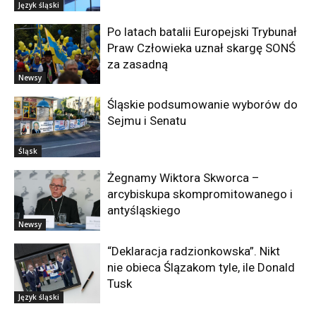
Język śląski
Po latach batalii Europejski Trybunał
Praw Człowieka uznał skargę SONŚ
za zasadną
Newsy
Śląskie podsumowanie wyborów do
Sejmu i Senatu
Śląsk
Żegnamy Wiktora Skworca –
arcybiskupa skompromitowanego i
antyśląskiego
Newsy
“Deklaracja radzionkowska”. Nikt
nie obieca Ślązakom tyle, ile Donald
Tusk
Język śląski