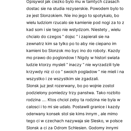
Opisywol jak ciezko bylo mu w tamtych czasach
dostac sie na studia rezyserskie. Powodem bylo to
ze jest Slonzokiem. Nie ino jego to spotykalo, bo
wielu ludziom rzucalo sie kamienie pod nogi za to z
kad som i sie tego nie wstydzom. Niestety , wielu
chcialo do czegos ” dojsc ” i zapierali sie na
zewnatrz kim sa tylko po to aby nie ciepano im
kamieni bo Slonzok mo byc ino do roboty. Kazdy
mo prawo do poglondow ! Nigdy w histori swiata
ludzie ktorzy mysleli ” inaczy ” nie wyrzadzili tyle
krzywdy niz ci co ” swoich pogladow ” nie mieli i na
wszystko i ze wszystkim sie zgadzali.
Slonsk juz jest rozerwany, bo po wojnie zostol
podzielony pomiedzy trzy panstwa. Tako rozbito
rodzina …. Ktos chciol zeby ta rodzina nie byla w
calosci i to mi sie udalo. Postawili granice i kazdy
oderwany konsek stol sie kims innym , ale mimo
tego ci w czechach nazywaja sie Slesko, w polsce
Slonsk a ci za Odrom Schlesien. Godomy innymi