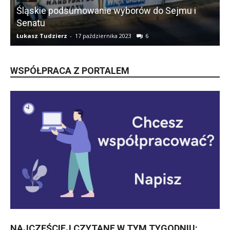
Śląskie podsumowanie wyborów do Sejmu i
Senatu
Łukasz Tudzierz
-
17 października 2023
6
Ł
WSPÓŁPRACA Z PORTALEM
NAJCZĘŚCIEJ CZYTANE W TYM TYGODNIU: