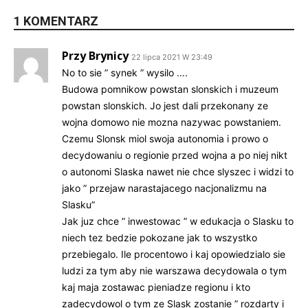
1 KOMENTARZ
Przy Brynicy
22 lipca 2021 W 23:49
No to sie ” synek ” wysilo ….
Budowa pomnikow powstan slonskich i muzeum
powstan slonskich. Jo jest dali przekonany ze
wojna domowo nie mozna nazywac powstaniem.
Czemu Slonsk miol swoja autonomia i prowo o
decydowaniu o regionie przed wojna a po niej nikt
o autonomi Slaska nawet nie chce slyszec i widzi to
jako ” przejaw narastajacego nacjonalizmu na
Slasku”
Jak juz chce ” inwestowac ” w edukacja o Slasku to
niech tez bedzie pokozane jak to wszystko
przebiegalo. Ile procentowo i kaj opowiedzialo sie
ludzi za tym aby nie warszawa decydowala o tym
kaj maja zostawac pieniadze regionu i kto
zadecydowol o tym ze Slask zostanie ” rozdarty i