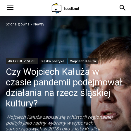
Strona główna
Newsy
ARTYKUŁ Z SERII:
śląska polityka
Wojciech Kałuża
Czy Wojciech Kałuża w
czasie pandemii podejmował
działania na rzecz śląskiej
kultury?
Wojciech Kałuża zapisał się w historii regionalnej
polityki jako radny wybrany w wyborach
samorządowych w 2018 roku z listy Koalicji