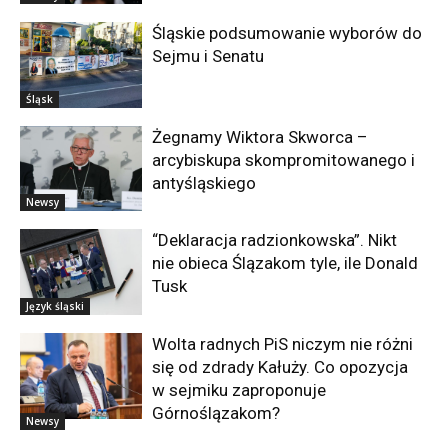
Śląskie podsumowanie wyborów do
Sejmu i Senatu
Śląsk
Żegnamy Wiktora Skworca –
arcybiskupa skompromitowanego i
antyśląskiego
Newsy
“Deklaracja radzionkowska”. Nikt
nie obieca Ślązakom tyle, ile Donald
Tusk
Język śląski
Wolta radnych PiS niczym nie różni
się od zdrady Kałuży. Co opozycja
w sejmiku zaproponuje
Górnoślązakom?
Newsy