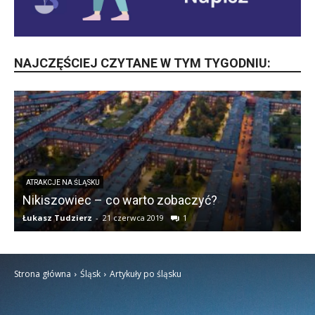
NAJCZĘŚCIEJ CZYTANE W TYM TYGODNIU:
JĘZYK ŚLĄSKI
o zobaczyć?
Poznaj Hymn Śląska | wideo 
19
1
Łukasz Tudzierz
-
14 lipca 2018
12