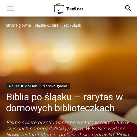
Strona główna
Śląska kultura
Język śląski
ARTYKUŁ Z SERII:
ślonsko godka
Biblia po śląsku – rarytas w
domowych biblioteczkach
Pismo święte przetłumaczone zostało w całości lub w
częściach na ponad 2500 języków. W Polsce wydano
Nowy Testament m.in. po kaszubsku i góralsku. Biblia