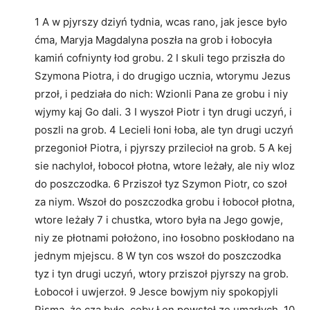
1 A w pjyrszy dziyń tydnia, wcas rano, jak jesce było
ćma, Maryja Magdalyna poszła na grob i łobocyła
kamiń cofniynty łod grobu. 2 I skuli tego prziszła do
Szymona Piotra, i do drugigo ucznia, wtorymu Jezus
przoł, i pedziała do nich: Wzionli Pana ze grobu i niy
wjymy kaj Go dali. 3 I wyszoł Piotr i tyn drugi uczyń, i
poszli na grob. 4 Lecieli łoni łoba, ale tyn drugi uczyń
przegonioł Piotra, i pjyrszy przilecioł na grob. 5 A kej
sie nachyloł, łobocoł płotna, wtore leżały, ale niy wloz
do poszczodka. 6 Prziszoł tyz Szymon Piotr, co szoł
za niym. Wszoł do poszczodka grobu i łobocoł płotna,
wtore leżały 7 i chustka, wtoro była na Jego gowje,
niy ze płotnami położono, ino łosobno poskłodano na
jednym mjejscu. 8 W tyn cos wszoł do poszczodka
tyz i tyn drugi uczyń, wtory prziszoł pjyrszy na grob.
Łobocoł i uwjerzoł. 9 Jesce bowjym niy spokopjyli
Pisma, że cza było, coby Łon powstoł ze umarłych. 10