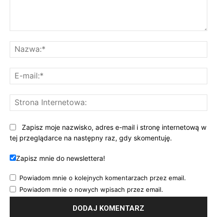
Komentarz:
Na
E-
mai
St
Int
Zapisz moje nazwisko, adres e-mail i stronę internetową w
tej przeglądarce na następny raz, gdy skomentuję.
Zapisz mnie do newslettera!
Powiadom mnie o kolejnych komentarzach przez email.
Powiadom mnie o nowych wpisach przez email.