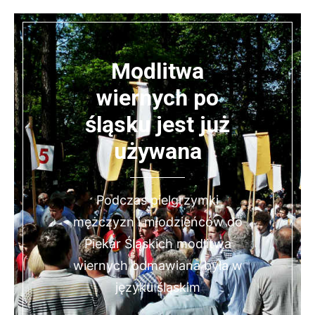
Modlitwa
wiernych po
śląsku jest już
używana
Podczas pielgrzymki
mężczyzn i młodzieńców do
Piekar Śląskich modlitwa
wiernych odmawiana była w
języku śląskim