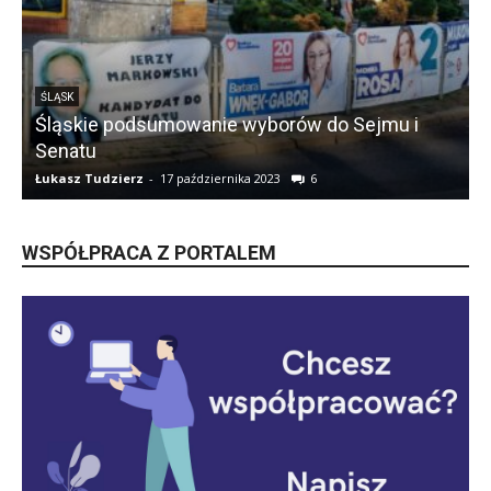
ŚLĄSK
Śląskie podsumowanie wyborów do Sejmu i
Senatu
Łukasz Tudzierz
-
17 października 2023
6
Ł
WSPÓŁPRACA Z PORTALEM