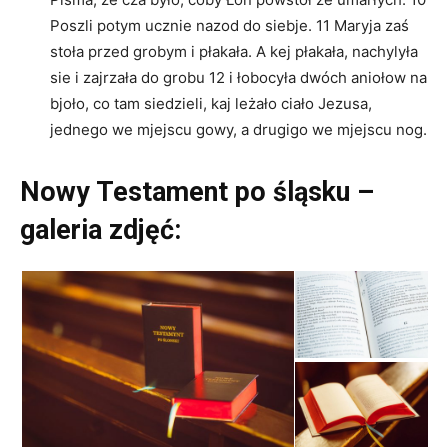
Poszli potym ucznie nazod do siebje. 11 Maryja zaś
stoła przed grobym i płakała. A kej płakała, nachylyła
sie i zajrzała do grobu 12 i łobocyła dwóch aniołow na
bjoło, co tam siedzieli, kaj leżało ciało Jezusa,
jednego we mjejscu gowy, a drugigo we mjejscu nog.
Nowy Testament po śląsku –
galeria zdjęć: