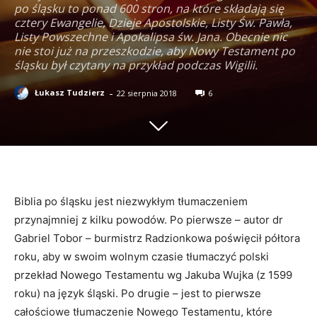
po śląsku to ponad 600 stron, na które składają się
cztery Ewangelie, Dzieje Apostolskie, Listy Św. Pawła,
Listy Powszechne i Apokalipsa św. Jana. Obecnie nic
nie stoi już na przeszkodzie, aby Nowy Testament po
śląsku był czytany na przykład podczas Wigilii.
-
Łukasz Tudzierz
22 sierpnia 2018
6
Biblia po śląsku jest niezwykłym tłumaczeniem
przynajmniej z kilku powodów. Po pierwsze – autor dr
Gabriel Tobor – burmistrz Radzionkowa poświęcił półtora
roku, aby w swoim wolnym czasie tłumaczyć polski
przekład Nowego Testamentu wg Jakuba Wujka (z 1599
roku) na język śląski. Po drugie – jest to pierwsze
całościowe tłumaczenie Nowego Testamentu, które