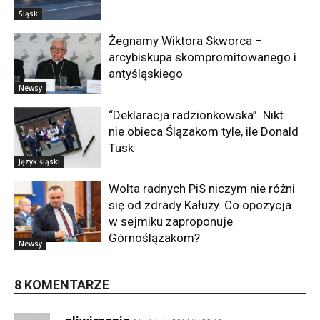
Śląsk
Żegnamy Wiktora Skworca –
arcybiskupa skompromitowanego i
antyśląskiego
Newsy
“Deklaracja radzionkowska”. Nikt
nie obieca Ślązakom tyle, ile Donald
Tusk
Język śląski
Wolta radnych PiS niczym nie różni
się od zdrady Kałuży. Co opozycja
w sejmiku zaproponuje
Górnoślązakom?
Newsy
8 KOMENTARZE