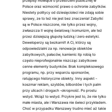
przepisy mówiące o przestrzeni publicznej w
Polsce oraz wzmocnić prawo o ochronie zabytków.
Niestety politycy od dziesięcioleci nie zdają sobie
sprawy, ze to też nie jest bez znaczenia! Zabytki
są w Polsce niszczone, nie tylko przez wojny,
zwłaszcza II wojnę światową i komunizm, ale też
przez dzisiejszą głupotę ludzką i zero estetyki.
Deweloperzy są bezkarni!! A Ci, którzy są
odpowiedzialni za np. renowacje obiektów
zabytkowych, pałaców, kamienic itp robią to
często nieprofesjonalnie niszcząc zabytkowe
cenne elementy budynków. Brak kompleksowego
programu, np. przy wsparciu sponsorów,
ratującego historyczne obiekty. Inny aspekt -
koszmar reklam, szyldów, bilbordów i tych palm
przy ulicach i drogach -okropność. Po prostu
wstyd. Wciąż to wstyd. Przykre jest to, że nie tylko
małe miasta, ale i Warszawa nie świeci przykładem.
Choć w przypadku Warszawy trudno mieć aż takie