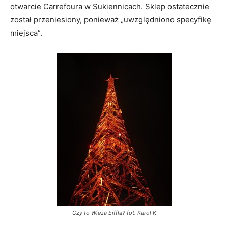
otwarcie Carrefoura w Sukiennicach. Sklep ostatecznie
został przeniesiony, ponieważ „uwzględniono specyfikę
miejsca”.
Czy to Wieża Eiffla? fot. Karol K