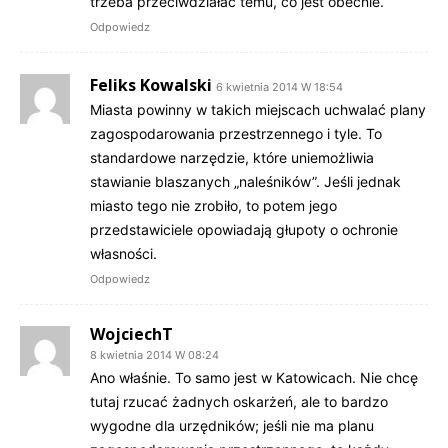
trzeba przeciwdziałać temu, co jest obecnie.
Odpowiedz
Feliks Kowalski
6 kwietnia 2014 W 18:54
Miasta powinny w takich miejscach uchwalać plany
zagospodarowania przestrzennego i tyle. To
standardowe narzędzie, które uniemożliwia
stawianie blaszanych „naleśników”. Jeśli jednak
miasto tego nie zrobiło, to potem jego
przedstawiciele opowiadają głupoty o ochronie
własności.
Odpowiedz
WojciechT
8 kwietnia 2014 W 08:24
Ano właśnie. To samo jest w Katowicach. Nie chcę
tutaj rzucać żadnych oskarżeń, ale to bardzo
wygodne dla urzędników; jeśli nie ma planu