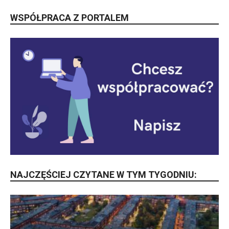
WSPÓŁPRACA Z PORTALEM
NAJCZĘŚCIEJ CZYTANE W TYM TYGODNIU: