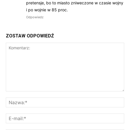
pretensje, bo to miasto zniweczone w czasie wojny
i po wojnie w 85 proc.
Odpowiedz
ZOSTAW ODPOWIEDŹ
Komentarz:
Na
E-
mai