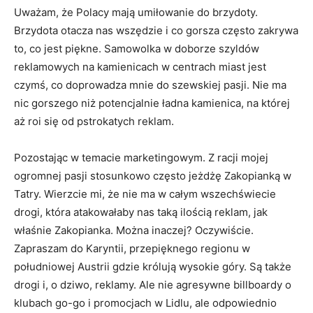
Uważam, że Polacy mają umiłowanie do brzydoty.
Brzydota otacza nas wszędzie i co gorsza często zakrywa
to, co jest piękne. Samowolka w doborze szyldów
reklamowych na kamienicach w centrach miast jest
czymś, co doprowadza mnie do szewskiej pasji. Nie ma
nic gorszego niż potencjalnie ładna kamienica, na której
aż roi się od pstrokatych reklam.
Pozostając w temacie marketingowym. Z racji mojej
ogromnej pasji stosunkowo często jeżdżę Zakopianką w
Tatry. Wierzcie mi, że nie ma w całym wszechświecie
drogi, która atakowałaby nas taką ilością reklam, jak
właśnie Zakopianka. Można inaczej? Oczywiście.
Zapraszam do Karyntii, przepięknego regionu w
południowej Austrii gdzie królują wysokie góry. Są także
drogi i, o dziwo, reklamy. Ale nie agresywne billboardy o
klubach go-go i promocjach w Lidlu, ale odpowiednio