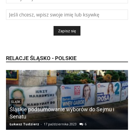
RELACJE ŚLĄSKO - POLSKIE
ŚLĄSK
Śląskie podsumowanie wyborów do Sejmu i
Senatu
Łukasz Tudzierz
-
17 października 2023
6
Ł