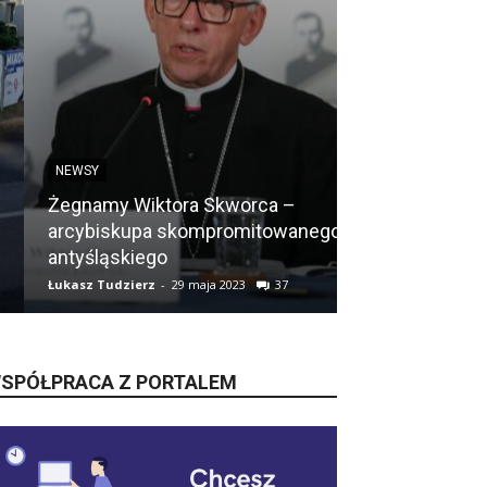
NEWSY
NEWSY
Żegnamy Wiktora Skworca –
Są już dostęp
arcybiskupa skompromitowanego i
NSP 2021. Ślą
antyśląskiego
10 lat temu
Łukasz Tudzierz
-
29 maja 2023
37
Łukasz Tudzierz
-
SPÓŁPRACA Z PORTALEM