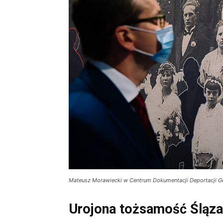
Mateusz Morawiecki w Centrum Dokumentacji Deportacji 
Urojona tożsamość Śląz