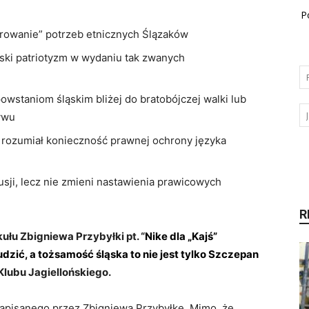
P
rowanie” potrzeb etnicznych Ślązaków
lski patriotyzm w wydaniu tak zwanych
wstaniom śląskim bliżej do bratobójczej walki lub
ywu
 rozumiał konieczność prawnej ochrony języka
usji, lecz nie zmieni nastawienia prawicowych
R
kułu Zbigniewa Przybyłki pt. “
Nike dla „Kajś”
dzić, a tożsamość śląska to nie jest tylko Szczepan
Klubu Jagiellońskiego.
napisanego przez Zbigniewa Przybyłkę. Mimo, że