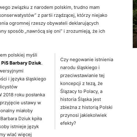
rowego związku z narodem polskim, trudno mam
onserwatystów” z partii rządzącej, którzy niejako
e
nia ogromnej rzeszy obywateli deklarujących
ATRAKCJE NA ŚLĄSKU
y zwyczaj
ny sposób „nawrócą się oni” i zrozumieją, że ich
Nikiszowiec – co warto zobaczyć?
017
7
Łukasz Tudzierz
-
21 czerwca 2019
1
em polskiej myśli
Czy negowanie istnienia
 PiS Barbary Dziuk
.
narodu śląskiego i
wersyjnymi
przeciwstawianie tej
ci i języka śląskiego
koncepcji z tezą, że
licystów
Ślązacy to Polacy, a
W 2018 roku posłanka
historia Śląska jest
 przyjęcie ustawy w
zbieżna z historią Polski
ionalny miałoby
przynosi jakiekolwiek
Barbara Dziuk kpiła
efekty?
koby istnieje język
imy wlać więcej