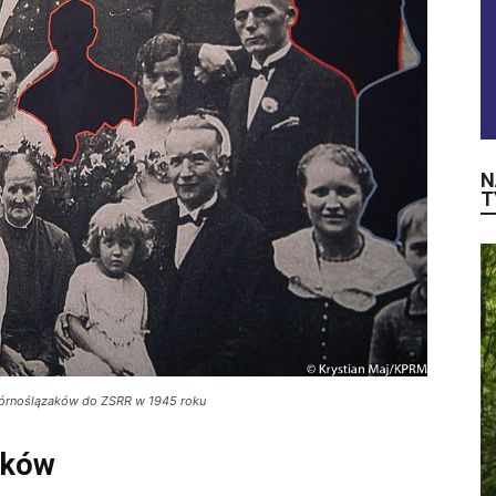
N
T
Górnoślązaków do ZSRR w 1945 roku
aków