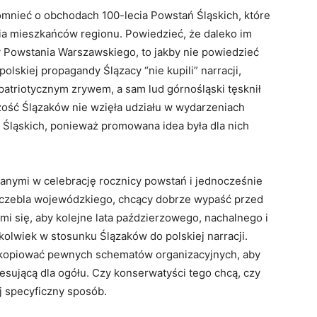
mnieć o obchodach 100-lecia Powstań Śląskich, które
ia mieszkańców regionu. Powiedzieć, że daleko im
 Powstania Warszawskiego, to jakby nie powiedzieć
olskiej propagandy Ślązacy “nie kupili” narracji,
 patriotycznym zrywem, a sam lud górnośląski tęsknił
szość Ślązaków nie wzięła udziału w wydarzeniach
Śląskich, ponieważ promowana idea była dla nich
anymi w celebrację rocznicy powstań i jednocześnie
szczebla wojewódzkiego, chcący dobrze wypaść przed
 mi się, aby kolejne lata paździerzowego, nachalnego i
olwiek w stosunku Ślązaków do polskiej narracji.
 skopiować pewnych schematów organizacyjnych, aby
sującą dla ogółu. Czy konserwatyści tego chcą, czy
j specyficzny sposób.