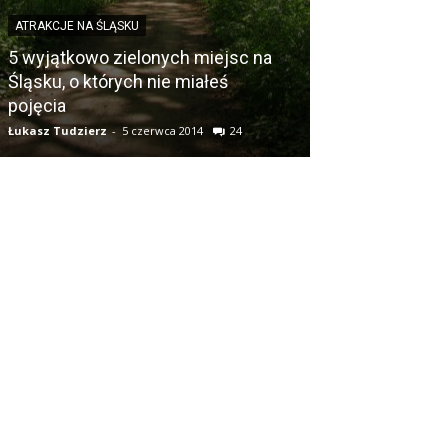
ATRAKCJE NA ŚLĄSKU
POLSKA A ŚLĄZAC
5 wyjątkowo zielonych miejsc na
Śląsku, o których nie miałeś
3 powody dlac
pojęcia
Polakami
Łukasz Tudzierz
-
5 czerwca 2014
24
Łukasz Tudzierz
-