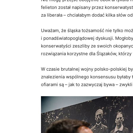
felieton został napisany przez konserwaty
za liberała – chciałabym dodać kilka słów od
Uważam, że śląska tożsamość nie tylko moż
i ponadświatopoglądowej dyskusji. Mogłoby 
konserwatyści zeszliby ze swoich okopanyc
NEWSY
rozwiązania korzystne dla Ślązaków, którzy t
Po latach batalii Europej
Trybunał Praw Człowiek
W czasie brutalnej wojny polsko-polskiej b
skargę SONŚ za zasadn
znalezienia wspólnego konsensusu byłaby te
Łukasz Tudzierz
-
16 marca 2024
ofiarami są – jak to zazwyczaj bywa – zwykl