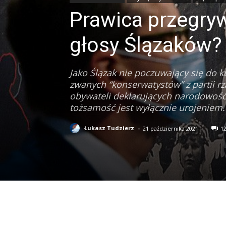
Prawica przegryw
głosy Ślązaków?
Jako Ślązak nie poczuwający się do
zwanych “konserwatystów” z partii r
obywateli deklarujących narodowość 
tożsamość jest wyłącznie urojeniem.
-
Łukasz Tudzierz
21 października 2021
1