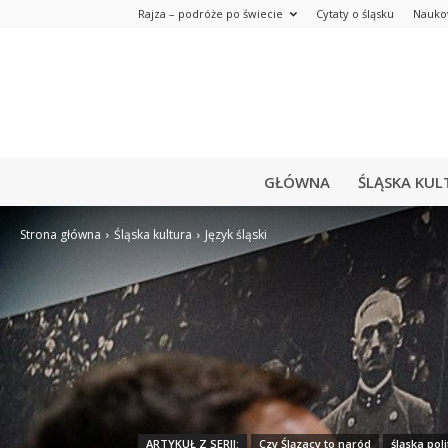
Rajza – podróże po świecie
Cytaty o śląsku
Nauko
GŁÓWNA
ŚLĄSKA KUL
Strona główna
Śląska kultura
Język śląski
ARTYKUŁ Z SERII:
Czy Ślązacy to naród
śląska pol