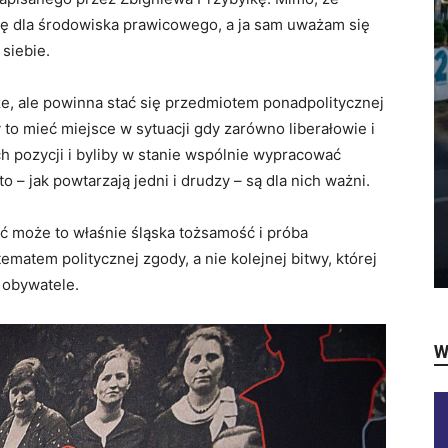
stę dla środowiska prawicowego, a ja sam uważam się
 siebie.
e, ale powinna stać się przedmiotem ponadpolitycznej
to mieć miejsce w sytuacji gdy zarówno liberałowie i
h pozycji i byliby w stanie wspólnie wypracować
o – jak powtarzają jedni i drudzy – są dla nich ważni.
ŚLĄSK
ski
a uznał
Śląskie podsumowanie wyborów
yć może to właśnie śląska tożsamość i próba
ą
do Sejmu i Senatu
matem politycznej zgody, a nie kolejnej bitwy, której
6
Łukasz Tudzierz
-
17 października 2023
6
i obywatele.
W