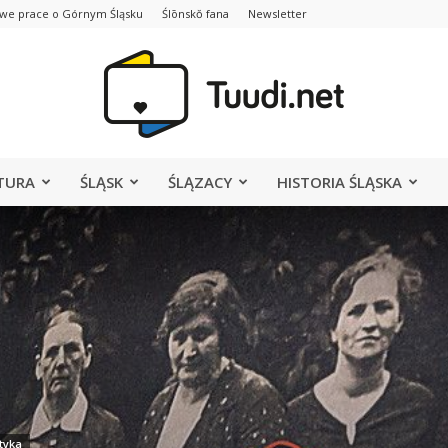
we prace o Górnym Śląsku
Ślōnskŏ fana
Newsletter
TURA
ŚLĄSK
ŚLĄZACY
HISTORIA ŚLĄSKA
Portal
Tuudi.net
ityka