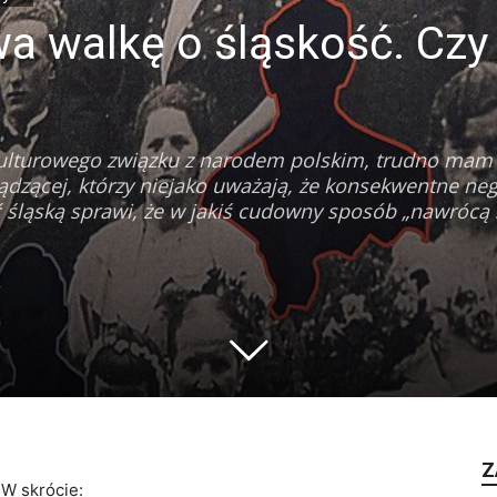
a walkę o śląskość. Czy 
 kulturowego związku z narodem polskim, trudno mam 
ządzącej, którzy niejako uważają, że konsekwentne ne
śląską sprawi, że w jakiś cudowny sposób „nawrócą si
2
Z
W skrócie: