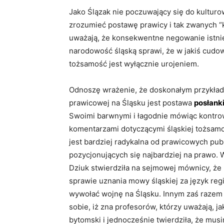
Jako Ślązak nie poczuwający się do kultu
ŚLĄSK
zrozumieć postawę prawicy i tak zwanych “k
Polterabend – trzaskani
uważają, że konsekwentne negowanie istnie
SKI
porcelany. Przedweseln
narodowość śląską sprawi, że w jakiś cudow
 po śląsku
na Śląsku
tożsamość jest wyłącznie urojeniem.
zierz
-
25 grudnia 2010
4
Łukasz Tudzierz
-
16 września 2
Odnoszę wrażenie, że doskonałym przykład
prawicowej na Śląsku jest postawa
posłanki
Swoimi barwnymi i łagodnie mówiąc kontro
komentarzami dotyczącymi śląskiej tożsamoś
jest bardziej radykalna od prawicowych pub
pozycjonujących się najbardziej na prawo. 
Dziuk stwierdziła na sejmowej mównicy, że
sprawie uznania mowy śląskiej za język reg
wywołać wojnę na Śląsku. Innym zaś razem 
sobie, iż zna profesorów, którzy uważają, ja
bytomski i jednocześnie twierdziła, że mus