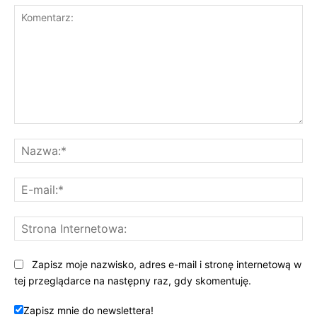
Komentarz:
Na
E-
mai
St
Int
Zapisz moje nazwisko, adres e-mail i stronę internetową w
tej przeglądarce na następny raz, gdy skomentuję.
Zapisz mnie do newslettera!