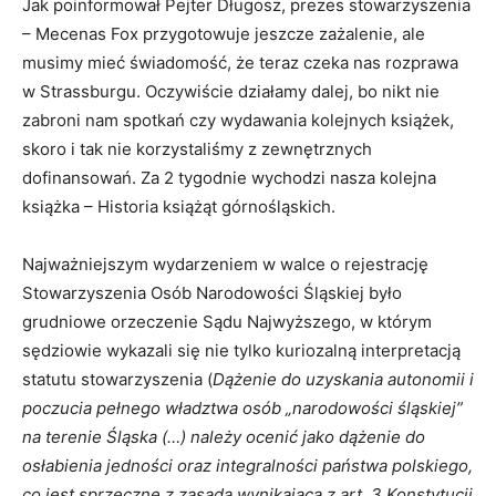
Jak poinformował Pejter Długosz, prezes stowarzyszenia
– Mecenas Fox przygotowuje jeszcze zażalenie, ale
musimy mieć świadomość, że teraz czeka nas rozprawa
w Strassburgu. Oczywiście działamy dalej, bo nikt nie
zabroni nam spotkań czy wydawania kolejnych książek,
skoro i tak nie korzystaliśmy z zewnętrznych
dofinansowań. Za 2 tygodnie wychodzi nasza kolejna
książka – Historia książąt górnośląskich.
Najważniejszym wydarzeniem w walce o rejestrację
Stowarzyszenia Osób Narodowości Śląskiej było
grudniowe orzeczenie Sądu Najwyższego, w którym
sędziowie wykazali się nie tylko kuriozalną interpretacją
statutu stowarzyszenia (
Dążenie do uzyskania autonomii i
poczucia pełnego władztwa osób „narodowości śląskiej”
na terenie Śląska (…) należy ocenić jako dążenie do
osłabienia jedności oraz integralności państwa polskiego,
co jest sprzeczne z zasadą wynikającą z art. 3 Konstytucji