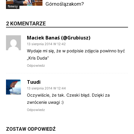
Górnoślązakom?
Newsy
2 KOMENTARZE
Maciek Banaś (@Grubiusz)
13 sierpnia 2014 W 12:42
Wydaje mi się, że w podpisie zdjęcia powinno być
„Kris Duda”
Odpowiedz
Tuudi
13 sierpnia 2014 W 12:44
Oczywiście, że tak. Czeski błąd. Dzięki za
zwrócenie uwagi :)
Odpowiedz
ZOSTAW ODPOWIEDŹ