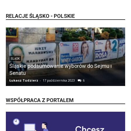
RELACJE ŚLĄSKO - POLSKIE
ŚLĄSK
Śląskie podsumowanie wyborów do Sejmu i
Senatu
Łukasz Tudzierz
-
17 października 2023
6
Ł
WSPÓŁPRACA Z PORTALEM