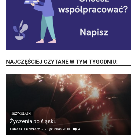
NAJCZĘŚCIEJ CZYTANE W TYM TYGODNIU:
JĘZYK ŚLĄSKI
Życzenia po śląsku
Łukasz Tudzierz
-
25 grudnia 2010
4
Ł