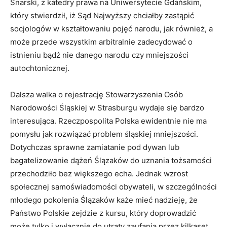
Snarski, z katedry prawa na Uniwersytecie Gdańskim,
który stwierdził, iż Sąd Najwyższy chciałby zastąpić
socjologów w kształtowaniu pojęć narodu, jak również, a
może przede wszystkim arbitralnie zadecydować o
istnieniu bądź nie danego narodu czy mniejszości
autochtonicznej.
Dalsza walka o rejestrację Stowarzyszenia Osób
Narodowości Śląskiej w Strasburgu wydaje się bardzo
interesująca. Rzeczpospolita Polska ewidentnie nie ma
pomysłu jak rozwiązać problem śląskiej mniejszości.
Dotychczas sprawne zamiatanie pod dywan lub
bagatelizowanie dążeń Ślązaków do uznania tożsamości
przechodziło bez większego echa. Jednak wzrost
społecznej samoświadomości obywateli, w szczególności
młodego pokolenia Ślązaków każe mieć nadzieję, że
Państwo Polskie zejdzie z kursu, który doprowadzić
może tylko i wyłącznie do utraty zaufania przez kilkaset