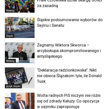
Praw Człowieka uznał skargę SONŚ
za zasadną
Newsy
Śląskie podsumowanie wyborów do
Sejmu i Senatu
Śląsk
Żegnamy Wiktora Skworca –
arcybiskupa skompromitowanego i
antyśląskiego
Newsy
“Deklaracja radzionkowska”. Nikt
nie obieca Ślązakom tyle, ile Donald
Tusk
Język śląski
Wolta radnych PiS niczym nie różni
się od zdrady Kałuży. Co opozycja
w sejmiku zaproponuje