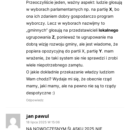
Przeoczyliście jeden, ważny aspekt: ludzie głosują
w wyborach parlamentarnych np. na partię
X
, bo
ona ich zdaniem dobry gospodarczo program
wyborczy. Lecz w wyborach nazwijmy to
„gminnych” głosują na przedstawicieli
lokalnego
ugrupowania
Z
, ponieważ te ugrupowanie ma
dobrą wizję rozwoju gminy, ale jest wiadome, że
popiera opozycyjną do partii X, partię
Y
. mam
wrażenie, że taki system sie nie sprawdzi i zrobi
wiele niepotrzebnego zamętu.
O jakie dokładnie przekazanie władzy ludziom
Wam chodzi? Wydaje mi się, że obecnie rząd
mamy, jaki mamy, ale na pewno nie są to rządy
despotyczne :)
Odpowiedz
jan pawul
18 lipca 2025 W 15:06
NA NOWOCZESNYM ŚLĄSKU 2025 NIE