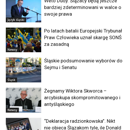
Weto Dudy. Ślązacy będą jeszcze
bardziej zdeterminowani w walce o
swoje prawa
Język śląski
Po latach batalii Europejski Trybunał
Praw Człowieka uznał skargę SONŚ
za zasadną
Newsy
Śląskie podsumowanie wyborów do
Sejmu i Senatu
Śląsk
Żegnamy Wiktora Skworca –
arcybiskupa skompromitowanego i
antyśląskiego
Newsy
“Deklaracja radzionkowska”. Nikt
nie obieca Ślązakom tyle, ile Donald