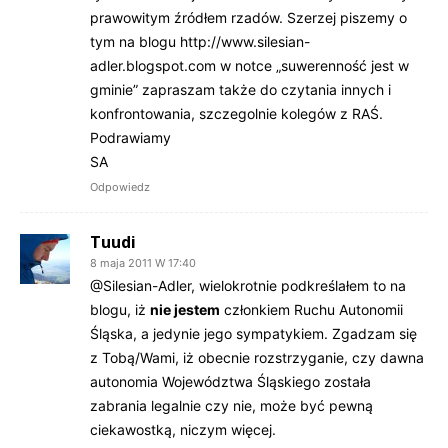
prawowitym źródłem rzadów. Szerzej piszemy o
tym na blogu
http://www.silesian-
adler.blogspot.com
w notce „suwerenność jest w
gminie” zapraszam także do czytania innych i
konfrontowania, szczegolnie kolegów z RAŚ.
Podrawiamy
SA
Odpowiedz
Tuudi
8 maja 2011 W 17:40
@Silesian-Adler, wielokrotnie podkreślałem to na
blogu, iż
nie jestem
członkiem Ruchu Autonomii
Śląska, a jedynie jego sympatykiem. Zgadzam się
z Tobą/Wami, iż obecnie rozstrzyganie, czy dawna
autonomia Województwa Śląskiego została
zabrania legalnie czy nie, może być pewną
ciekawostką, niczym więcej.