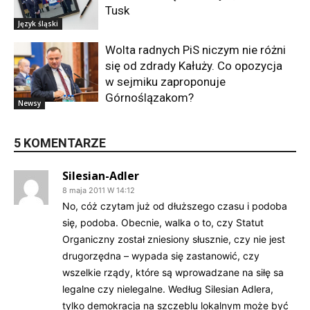
Tusk
Język śląski
Wolta radnych PiS niczym nie różni
się od zdrady Kałuży. Co opozycja
w sejmiku zaproponuje
Górnoślązakom?
Newsy
5 KOMENTARZE
Silesian-Adler
8 maja 2011 W 14:12
No, cóż czytam już od dłuższego czasu i podoba
się, podoba. Obecnie, walka o to, czy Statut
Organiczny został zniesiony słusznie, czy nie jest
drugorzędna – wypada się zastanowić, czy
wszelkie rządy, które są wprowadzane na siłę sa
legalne czy nielegalne. Według Silesian Adlera,
tylko demokracja na szczeblu lokalnym może być