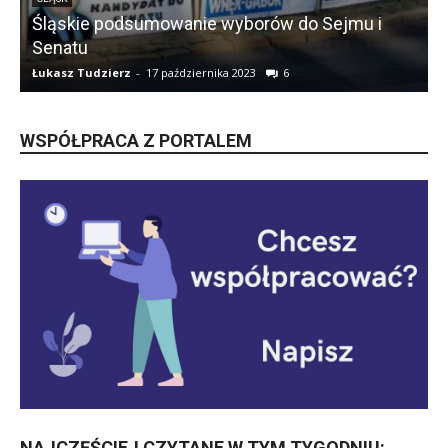
Śląskie podsumowanie wyborów do Sejmu i
Senatu
Łukasz Tudzierz
-
17 października 2023
6
Ł
WSPÓŁPRACA Z PORTALEM
NAJCZĘŚCIEJ CZYTANE W TYM TYGODNIU: