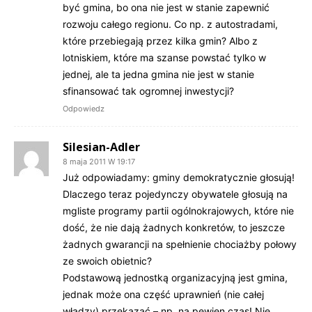
być gmina, bo ona nie jest w stanie zapewnić
rozwoju całego regionu. Co np. z autostradami,
które przebiegają przez kilka gmin? Albo z
lotniskiem, które ma szanse powstać tylko w
jednej, ale ta jedna gmina nie jest w stanie
sfinansować tak ogromnej inwestycji?
Odpowiedz
Silesian-Adler
8 maja 2011 W 19:17
Już odpowiadamy: gminy demokratycznie głosują!
Dlaczego teraz pojedynczy obywatele głosują na
mgliste programy partii ogólnokrajowych, które nie
dość, że nie dają żadnych konkretów, to jeszcze
żadnych gwarancji na spełnienie chociażby połowy
ze swoich obietnic?
Podstawową jednostką organizacyjną jest gmina,
jednak może ona część uprawnień (nie całej
władzy) przekazać – np. na pewien czas! Nie