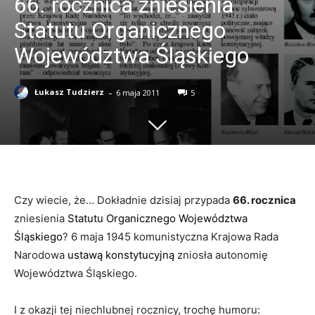
66. rocznica zniesienia
Statutu Organicznego
Województwa Śląskiego
-
Łukasz Tudzierz
6 maja 2011
5
Czy wiecie, że… Dokładnie dzisiaj przypada
66. rocznica
zniesienia
Statutu Organicznego Województwa
Śląskiego
? 6 maja 1945 komunistyczna Krajowa Rada
Narodowa
ustawą konstytucyjną
zniosła autonomię
Województwa Śląskiego.
I z okazji tej niechlubnej rocznicy, trochę humoru: