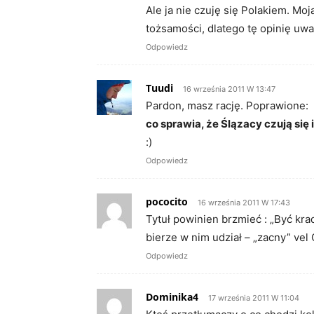
Ale ja nie czuję się Polakiem. Moja
tożsamości, dlatego tę opinię uw
Odpowiedz
Tuudi
16 września 2011 W 13:47
Pardon, masz rację. Poprawione:
co sprawia, że Ślązacy czują się
:)
Odpowiedz
pococito
16 września 2011 W 17:43
Tytuł powinien brzmieć : „Być kr
bierze w nim udział – „zacny” vel 
Odpowiedz
Dominika4
17 września 2011 W 11:04