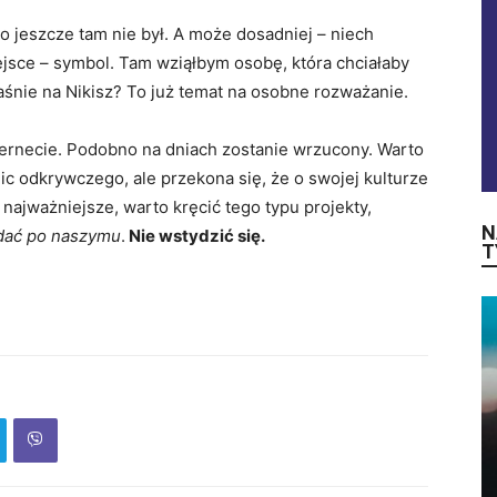
kto jeszcze tam nie był. A może dosadniej – niech
iejsce – symbol. Tam wziąłbym osobę, która chciałaby
śnie na Nikisz? To już temat na osobne rozważanie.
nternecie. Podobno na dniach zostanie wrzucony. Warto
ic odkrywczego, ale przekona się, że o swojej kulturze
 najważniejsze, warto kręcić tego typu projekty,
N
dać po naszymu
.
Nie wstydzić się.
T