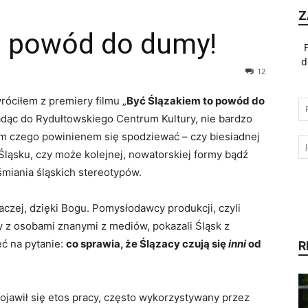
Z
o powód do dumy!
d
12
róciłem z premiery filmu „
Być Ślązakiem to powód do
Jadąc do Rydułtowskiego Centrum Kultury, nie bardzo
m czego powinienem się spodziewać – czy biesiadnej
 Śląsku, czy może kolejnej, nowatorskiej formy bądź
miania śląskich stereotypów.
aczej, dzięki Bogu. Pomysłodawcy produkcji, czyli
z osobami znanymi z mediów, pokazali Śląsk z
ć na pytanie:
co sprawia, że Ślązacy czują się
inni
od
R
jawił się etos pracy, często wykorzystywany przez