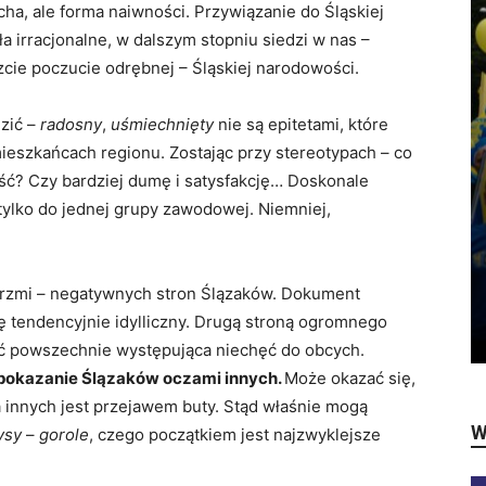
cha, ale forma naiwności. Przywiązanie do Śląskiej
a irracjonalne, w dalszym stopniu siedzi w nas –
cie poczucie odrębnej – Śląskiej narodowości.
dzić –
radosny
,
uśmiechnięty
nie są epitetami, które
ieszkańcach regionu. Zostając przy stereotypach – co
ść? Czy bardziej dumę i satysfakcję… Doskonale
tylko do jednej grupy zawodowej. Niemniej,
zabrzmi – negatywnych stron Ślązaków. Dokument
hę tendencyjnie idylliczny. Drugą stroną ogromnego
ść powszechnie występująca niechęć do obcych.
 pokazanie Ślązaków oczami innych.
Może okazać się,
a innych jest przejawem buty. Stąd właśnie mogą
W
ysy
–
gorole
, czego początkiem jest najzwyklejsze