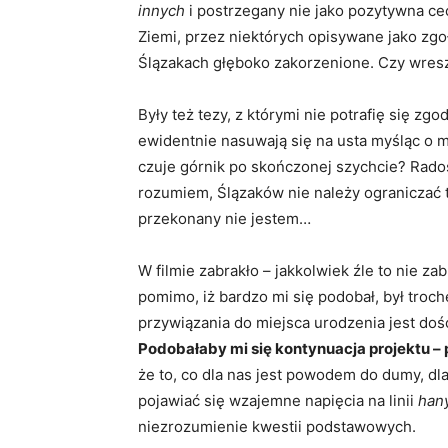
innych
i postrzegany nie jako pozytywna ce
Ziemi, przez niektórych opisywane jako zgoł
Ślązakach głęboko zakorzenione. Czy wresz
Były też tezy, z którymi nie potrafię się zgo
ewidentnie nasuwają się na usta myśląc o m
czuje górnik po skończonej szychcie? Rado
rozumiem, Ślązaków nie należy ograniczać 
przekonany nie jestem…
W filmie zabrakło – jakkolwiek źle to nie 
pomimo, iż bardzo mi się podobał, był troc
przywiązania do miejsca urodzenia jest do
Podobałaby mi się kontynuacja projektu –
że to, co dla nas jest powodem do dumy, dl
pojawiać się wzajemne napięcia na linii
han
niezrozumienie kwestii podstawowych.