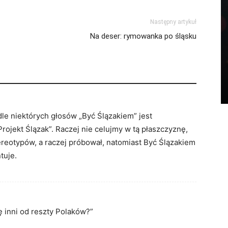
Następny artykuł
Na deser: rymowanka po śląsku
dle niektórych głosów „Być Ślązakiem” jest
ojekt Ślązak”. Raczej nie celujmy w tą płaszczyznę,
tereotypów, a raczej próbował, natomiast Być Ślązakiem
tuje.
ę inni od reszty Polaków?”