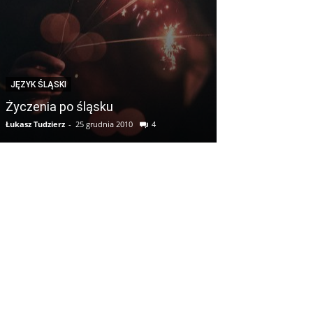
ŚLĄSK
Polterabend –
JĘZYK ŚLĄSKI
porcelany. Pr
Życzenia po śląsku
na Śląsku
Łukasz Tudzierz
-
25 grudnia 2010
4
Łukasz Tudzierz
-
16