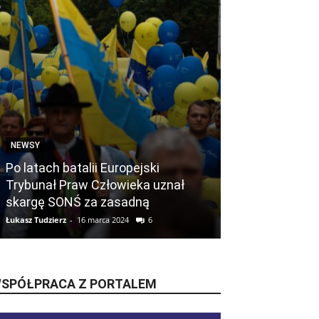
NEWSY
ŚLĄSK
Po latach batalii Europejski
Trybunał Praw Człowieka uznał
Śląskie pods
skargę SONŚ za zasadną
do Sejmu i Se
Łukasz Tudzierz
-
16 marca 2024
6
Łukasz Tudzierz
-
17
SPÓŁPRACA Z PORTALEM