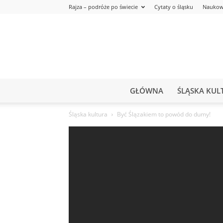
Rajza – podróże po świecie
Cytaty o śląsku
Naukow
GŁÓWNA
ŚLĄSKA KUL
Śląska kultura
Być Ślązakiem to powód do dumy!