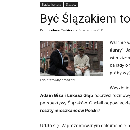
Śląska kultura
Ślązacy
Być Ślązakiem t
Przez
Łukasz Tudzierz
-
16 września 2011
Właśnie w
dumy
”. 
wiedziałe
ballady o
próby wyś
Fot. Materiały prasowe
Wyszło in
Adam Giza
i
Łukasz Głąb
poprzez rozmowy 
perspektywy Ślązaków. Chcieli odpowiedzie
reszty mieszkańców Polski
?
Udało się. W prezentowanym dokumencie po