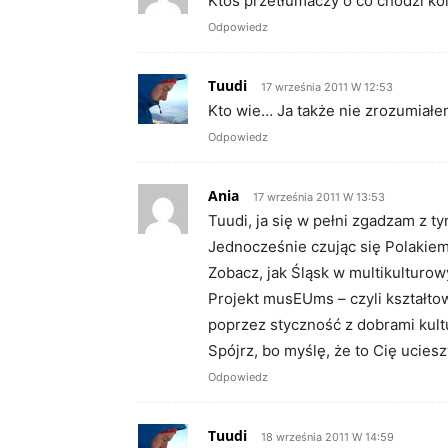
Ktoś przetłumaczy o co chodzi ko
Odpowiedz
Tuudi
17 września 2011 W 12:53
Kto wie… Ja także nie zrozumiałem
Odpowiedz
Ania
17 września 2011 W 13:53
Tuudi, ja się w pełni zgadzam z t
Jednocześnie czując się Polakiem
Zobacz, jak Śląsk w multikulturo
Projekt musEUms – czyli kształto
poprzez styczność z dobrami kultury 
Spójrz, bo myślę, że to Cię uciesz
Odpowiedz
Tuudi
18 września 2011 W 14:59