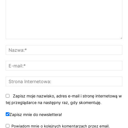
Komentarz:
Na
E-
mai
St
Int
Zapisz moje nazwisko, adres e-mail i stronę internetową w
tej przeglądarce na następny raz, gdy skomentuję.
Zapisz mnie do newslettera!
Powiadom mnie o kolejnych komentarzach przez email.