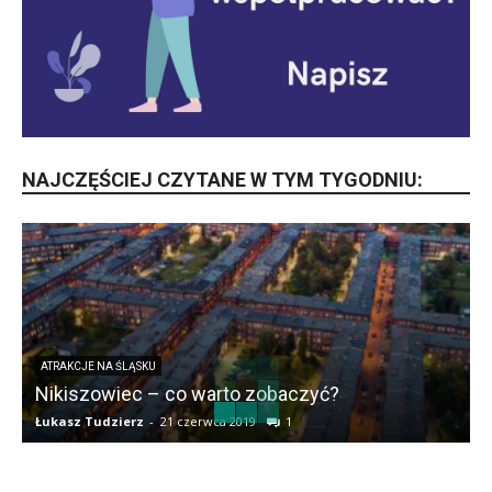
NAJCZĘŚCIEJ CZYTANE W TYM TYGODNIU:
ATRAKCJE NA ŚLĄSKU
Nikiszowiec – co warto zobaczyć?
Łukasz Tudzierz
-
21 czerwca 2019
1
Ł