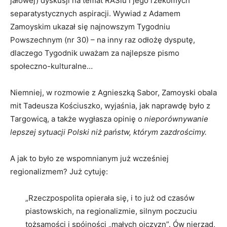
jałowej) dyskusji na temat RAŚiu i jego rzekomych
separatystycznych aspiracji. Wywiad z Adamem
Zamoyskim ukazał się najnowszym Tygodniu
Powszechnym (nr 30) – na inny raz odłożę dysputę,
dlaczego Tygodnik uważam za najlepsze pismo
społeczno-kulturalne…
Niemniej, w rozmowie z Agnieszką Sabor, Zamoyski obala
mit Tadeusza Kościuszko, wyjaśnia, jak naprawdę było z
Targowicą, a także wygłasza opinię o
nieporównywanie
lepszej sytuacji Polski niż państw, którym zazdrościmy.
A jak to było ze wspomnianym już wcześniej
regionalizmem? Już cytuję:
„Rzeczpospolita opierała się, i to już od czasów
piastowskich, na regionalizmie, silnym poczuciu
tożsamości i spójności „małych ojczyzn”. Ów nierząd,