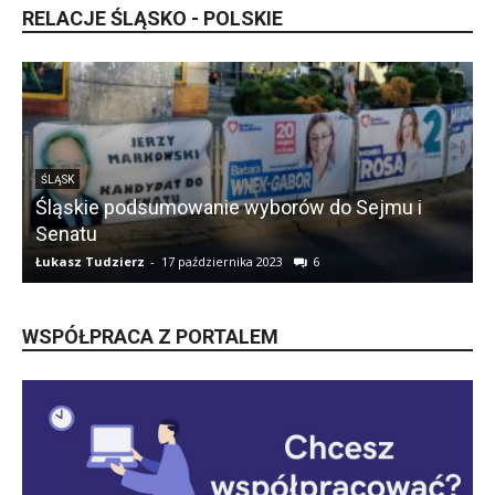
RELACJE ŚLĄSKO - POLSKIE
ŚLĄSK
Śląskie podsumowanie wyborów do Sejmu i
Senatu
Łukasz Tudzierz
-
17 października 2023
6
Ł
WSPÓŁPRACA Z PORTALEM