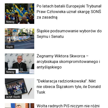
Po latach batalii Europejski Trybunał
Praw Człowieka uznał skargę SONŚ
za zasadną
Newsy
Śląskie podsumowanie wyborów do
Sejmu i Senatu
Śląsk
Żegnamy Wiktora Skworca –
arcybiskupa skompromitowanego i
antyśląskiego
Newsy
“Deklaracja radzionkowska”. Nikt
nie obieca Ślązakom tyle, ile Donald
Tusk
Język śląski
Wolta radnych PiS niczym nie różni