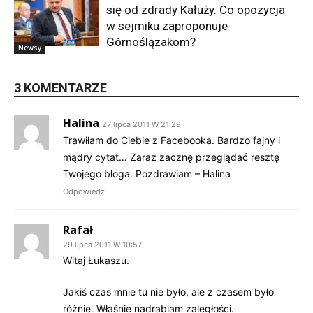
się od zdrady Kałuży. Co opozycja
w sejmiku zaproponuje
Górnoślązakom?
Newsy
3 KOMENTARZE
Halina
27 lipca 2011 W 21:29
Trawiłam do Ciebie z Facebooka. Bardzo fajny i
mądry cytat… Zaraz zacznę przeglądać resztę
Twojego bloga. Pozdrawiam – Halina
Odpowiedz
Rafał
29 lipca 2011 W 10:57
Witaj Łukaszu.
Jakiś czas mnie tu nie było, ale z czasem było
różnie. Właśnie nadrabiam zaległości.