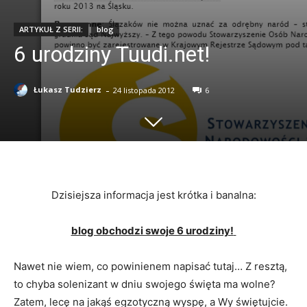
ARTYKUŁ Z SERII:
blog
6 urodziny Tuudi.net!
-
Łukasz Tudzierz
24 listopada 2012
6
Dzisiejsza informacja jest krótka i banalna:
blog obchodzi swoje 6 urodziny!
Nawet nie wiem, co powinienem napisać tutaj… Z resztą,
to chyba solenizant w dniu swojego święta ma wolne?
Zatem, lecę na jakąś egzotyczną wyspę, a Wy świętujcie.