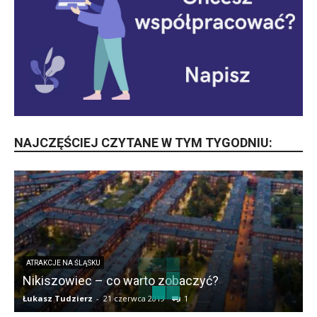
NAJCZĘŚCIEJ CZYTANE W TYM TYGODNIU:
ATRAKCJE NA ŚLĄSKU
Nikiszowiec – co warto zobaczyć?
Łukasz Tudzierz
-
21 czerwca 2019
1
Ł