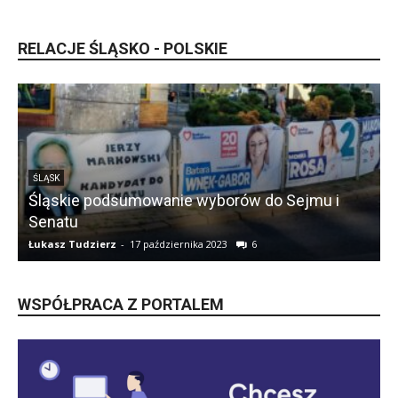
RELACJE ŚLĄSKO - POLSKIE
ŚLĄSK
Śląskie podsumowanie wyborów do Sejmu i
Senatu
Łukasz Tudzierz
-
17 października 2023
6
Ł
WSPÓŁPRACA Z PORTALEM