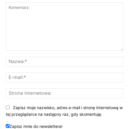
Komentarz:
Na
E-
mai
St
Int
Zapisz moje nazwisko, adres e-mail i stronę internetową w
tej przeglądarce na następny raz, gdy skomentuję.
Zapisz mnie do newslettera!