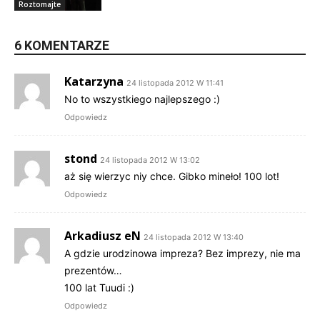
Roztomajte
6 KOMENTARZE
Katarzyna
24 listopada 2012 W 11:41
No to wszystkiego najlepszego :)
Odpowiedz
stond
24 listopada 2012 W 13:02
aż się wierzyc niy chce. Gibko mineło! 100 lot!
Odpowiedz
Arkadiusz eN
24 listopada 2012 W 13:40
A gdzie urodzinowa impreza? Bez imprezy, nie ma
prezentów…
100 lat Tuudi :)
Odpowiedz