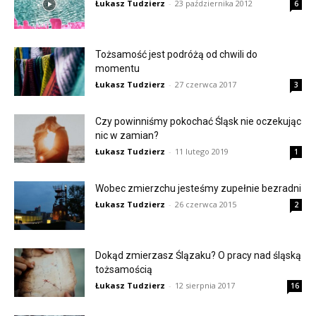
Łukasz Tudzierz
-
23 października 2012
6
Tożsamość jest podróżą od chwili do
momentu
Łukasz Tudzierz
-
27 czerwca 2017
3
Czy powinniśmy pokochać Śląsk nie oczekując
nic w zamian?
Łukasz Tudzierz
-
11 lutego 2019
1
Wobec zmierzchu jesteśmy zupełnie bezradni
Łukasz Tudzierz
-
26 czerwca 2015
2
Dokąd zmierzasz Ślązaku? O pracy nad śląską
tożsamością
Łukasz Tudzierz
-
12 sierpnia 2017
16