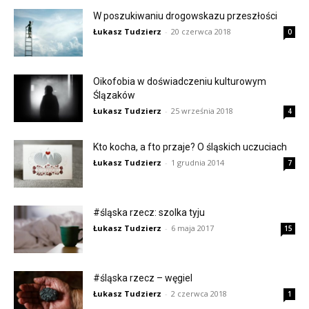
W poszukiwaniu drogowskazu przeszłości
Łukasz Tudzierz
-
20 czerwca 2018
0
Oikofobia w doświadczeniu kulturowym
Ślązaków
Łukasz Tudzierz
-
25 września 2018
4
Kto kocha, a fto przaje? O śląskich uczuciach
Łukasz Tudzierz
-
1 grudnia 2014
7
#śląska rzecz: szolka tyju
Łukasz Tudzierz
-
6 maja 2017
15
#śląska rzecz – węgiel
Łukasz Tudzierz
-
2 czerwca 2018
1