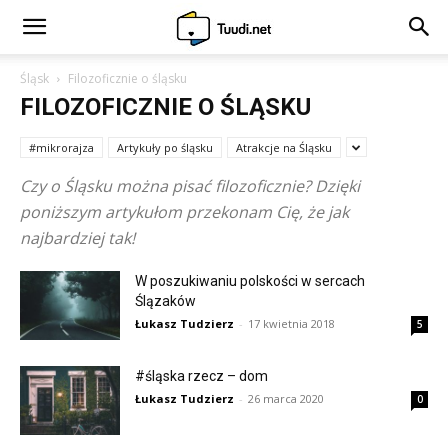
Śląsk
Filozoficznie o śląsku
FILOZOFICZNIE O ŚLĄSKU
#mikrorajza
Artykuły po śląsku
Atrakcje na Śląsku
Czy o Śląsku można pisać filozoficznie? Dzięki
poniższym artykułom przekonam Cię, że jak
najbardziej tak!
W poszukiwaniu polskości w sercach
Ślązaków
Łukasz Tudzierz
-
17 kwietnia 2018
5
#śląska rzecz – dom
Łukasz Tudzierz
-
26 marca 2020
0