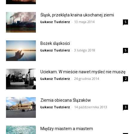
Śląsk, przeklęta kraina ukochanej ziemi
Łukasz Tudzierz
-
13 maja 2014
5
Bożek śląskości
Łukasz Tudzierz
-
3 lutego 2018
5
Uciekam. W mieście nawet myśleć nie muszę
Łukasz Tudzierz
-
24 grudnia 2014
2
Ziemia obiecana Ślązaków
Łukasz Tudzierz
-
14 października 2013
3
Między miastem a miastem