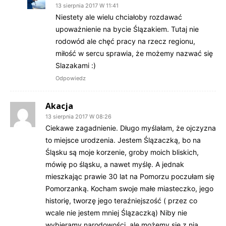
13 sierpnia 2017 W 11:41
Niestety ale wielu chciałoby rozdawać
upoważnienie na bycie Ślązakiem. Tutaj nie
rodowód ale chęć pracy na rzecz regionu,
miłość w sercu sprawia, że możemy nazwać się
Slazakami :)
Odpowiedz
Akacja
13 sierpnia 2017 W 08:26
Ciekawe zagadnienie. Długo myślałam, że ojczyzna
to miejsce urodzenia. Jestem Ślązaczką, bo na
Śląsku są moje korzenie, groby moich bliskich,
mówię po śląsku, a nawet myślę. A jednak
mieszkając prawie 30 lat na Pomorzu poczułam się
Pomorzanką. Kocham swoje małe miasteczko, jego
historię, tworzę jego teraźniejszość ( przez co
wcale nie jestem mniej Ślązaczką) Niby nie
wybieramy narodowości, ale możemy się z nią