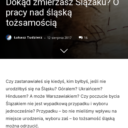
Dokąd zmierzasz Ślązaku? O
pracy nad śląską
tożsamością
-
Łukasz Tudzierz
12 sierpnia 2017
16
Czy zastanawiałeś się kiedyś, kim byłbyś, jeśli nie
urodziłbyś się na Śląsku? Góralem? Ukraińcem?
Hindusem? A może Warszawiakiem? Czy poczucie bycia
Ślązakiem nie jest wypadkową przypadku i wyboru
jednocześnie? Przypadku – bo nie mieliśmy wpływu na
miejsce urodzenia, wyboru zaś – bo tożsamość śląską
można odrzucić.