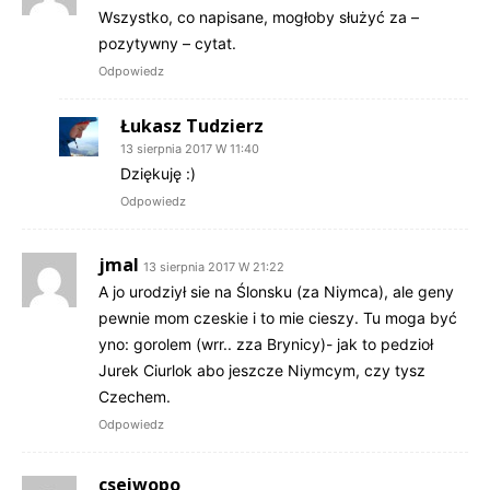
Wszystko, co napisane, mogłoby służyć za –
pozytywny – cytat.
Odpowiedz
Łukasz Tudzierz
13 sierpnia 2017 W 11:40
Dziękuję :)
Odpowiedz
jmal
13 sierpnia 2017 W 21:22
A jo urodziył sie na Ślonsku (za Niymca), ale geny
pewnie mom czeskie i to mie cieszy. Tu moga być
yno: gorolem (wrr.. zza Brynicy)- jak to pedzioł
Jurek Ciurlok abo jeszcze Niymcym, czy tysz
Czechem.
Odpowiedz
cseiwopo