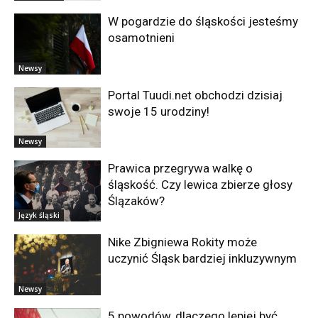
W pogardzie do śląskości jesteśmy
osamotnieni
Newsy
Portal Tuudi.net obchodzi dzisiaj
swoje 15 urodziny!
Newsy
Prawica przegrywa walkę o
śląskość. Czy lewica zbierze głosy
Ślązaków?
Język śląski
Nike Zbigniewa Rokity może
uczynić Śląsk bardziej inkluzywnym
Newsy
5 powodów, dlaczego lepiej być