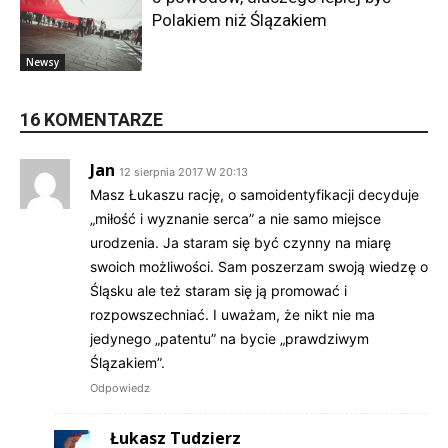
Polakiem niż Ślązakiem
Newsy
16 KOMENTARZE
Jan
12 sierpnia 2017 W 20:13
Masz Łukaszu rację, o samoidentyfikacji decyduje
„miłość i wyznanie serca” a nie samo miejsce
urodzenia. Ja staram się być czynny na miarę
swoich możliwości. Sam poszerzam swoją wiedzę o
Śląsku ale też staram się ją promować i
rozpowszechniać. I uważam, że nikt nie ma
jedynego „patentu” na bycie „prawdziwym
Ślązakiem”.
Odpowiedz
Łukasz Tudzierz