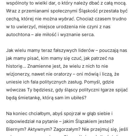
wspólnoty to wielki dar, o który należy dbać z całą mocą.
Wraz z przemianami społecznymi Śląskość przestała być
cechą, której nie można
wybrać
. Chociaż czasem trudno
w to uwierzyć, miejsce urodzenia nie czyni z nas
autochtona – ale miłość i wyznanie serca.
Jak wielu mamy teraz fałszywych liderów – pouczają nas
jak mamy pisać, kim mamy się czuć, jak patrzeć na
historię… Znamienne jest, że wielu z nich to nie
wizjonerzy, nawet nie oratorzy – oni mówią i liczą, że
uniesie ich fala politycznych zasług. Pomyśl, gdzie
wówczas Ty będziesz, gdy śląscy polityczni łgarze spijać
będą śmietankę, którą sam im ubiłeś?
Na koniec chciałbym, abyś spojrzał w głąb siebie i
odpowiedział na pytanie – jakim Ślązakiem jesteś?
Biernym? Aktywnym? Zagorzałym? Nie przejmuj się, jeśli