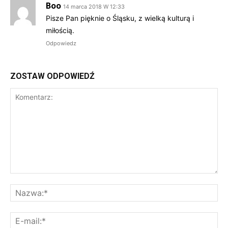
Boo
14 marca 2018 W 12:33
Pisze Pan pięknie o Śląsku, z wielką kulturą i
miłością.
Odpowiedz
ZOSTAW ODPOWIEDŹ
Komentarz:
Na
E-
mai