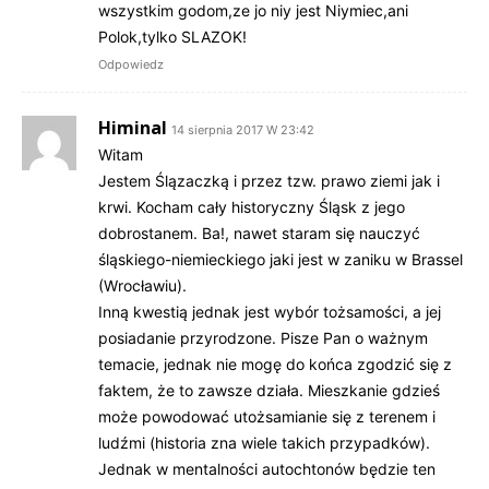
wszystkim godom,ze jo niy jest Niymiec,ani
Polok,tylko SLAZOK!
Odpowiedz
Himinal
14 sierpnia 2017 W 23:42
Witam
Jestem Ślązaczką i przez tzw. prawo ziemi jak i
krwi. Kocham cały historyczny Śląsk z jego
dobrostanem. Ba!, nawet staram się nauczyć
śląskiego-niemieckiego jaki jest w zaniku w Brassel
(Wrocławiu).
Inną kwestią jednak jest wybór tożsamości, a jej
posiadanie przyrodzone. Pisze Pan o ważnym
temacie, jednak nie mogę do końca zgodzić się z
faktem, że to zawsze działa. Mieszkanie gdzieś
może powodować utożsamianie się z terenem i
ludźmi (historia zna wiele takich przypadków).
Jednak w mentalności autochtonów będzie ten