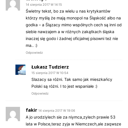
14 sierpnia 2017 W 14:15
Świetny tekst, bo za wielu u nas krytykantów
którzy myślą że mają monopol na Śląskość albo na
godka – a Ślązacy mimo wspólnych cech są inni od
siebie nawzajem a w różnych zakątkach śląska
inaczej się godo i żadnej oficjalnej pisowni też nie
ma.. :)
Odpowiedz
Łukasz Tudzierz
15 sierpnia 2017 W 10:54
Slazacy sa różni. Tak samo jak mieszkańcy
Polski są różni. I to jest wspaniałe :)
Odpowiedz
fakir
14 sierpnia 2017 W 19:06
A jo urodziylech sie za niymca,zylech prawie 53
lata w Polsce,teraz zyja w Niemczech,ale zaqwsze