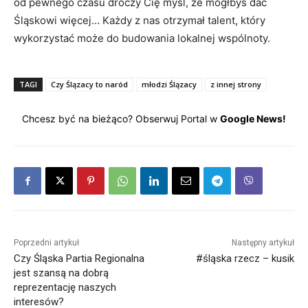
od pewnego czasu droczy Cię myśl, że mógłbyś dać
Śląskowi więcej… Każdy z nas otrzymał talent, który
wykorzystać może do budowania lokalnej wspólnoty.
TAGI
Czy Ślązacy to naród
młodzi Ślązacy
z innej strony
Chcesz być na bieżąco? Obserwuj Portal w
Google News!
Poprzedni artykuł
Następny artykuł
Czy Śląska Partia Regionalna
#śląska rzecz – kusik
jest szansą na dobrą
reprezentację naszych
interesów?