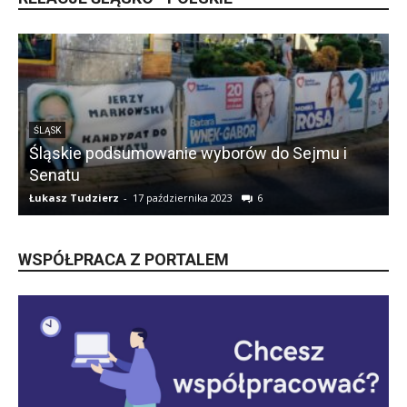
NEWSY
Żegnamy Wiktora Skworca – arcybiskupa
skompromitowanego i antyśląskiego
Łukasz Tudzierz
-
29 maja 2023
37
Ł
WSPÓŁPRACA Z PORTALEM