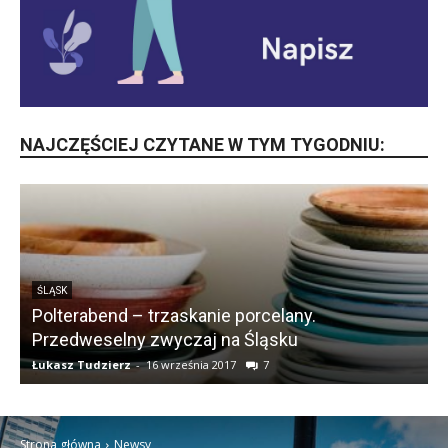
NAJCZĘŚCIEJ CZYTANE W TYM TYGODNIU:
ŚLĄSK
Polterabend – trzaskanie porcelany.
Przedweselny zwyczaj na Śląsku
Łukasz Tudzierz
-
16 września 2017
7
Ł