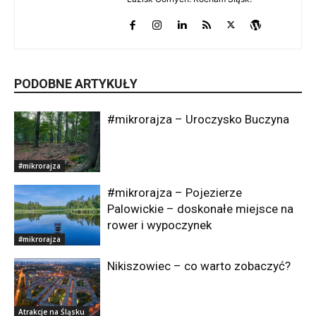
PODOBNE ARTYKUŁY
#mikrorajza – Uroczysko Buczyna
#mikrorajza
#mikrorajza – Pojezierze
Palowickie – doskonałe miejsce na
rower i wypoczynek
#mikrorajza
Nikiszowiec – co warto zobaczyć?
Atrakcje na Śląsku