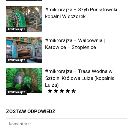
#mikrorajza – Szyb Poniatowski
kopalni Wieczorek
#mikrorajza
#mikrorajza – Walcownia |
Katowice – Szopienice
#mikrorajza
#mikrorajza – Trasa Wodna w
Sztolni Królowa Luiza (kopalnia
Luiza)
#mikrorajza
ZOSTAW ODPOWIEDŹ