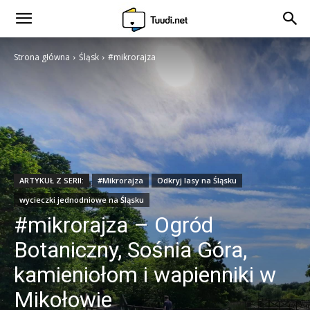
Strona główna
Śląsk
#mikrorajza
ARTYKUŁ Z SERII:
#Mikrorajza
Odkryj lasy na Śląsku
wycieczki jednodniowe na Śląsku
#mikrorajza – Ogród
Botaniczny, Sośnia Góra,
kamieniołom i wapienniki w
Mikołowie