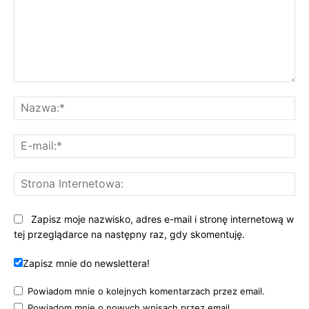
Komentarz:
Na
E-
mai
St
Int
Zapisz moje nazwisko, adres e-mail i stronę internetową w
tej przeglądarce na następny raz, gdy skomentuję.
Zapisz mnie do newslettera!
Powiadom mnie o kolejnych komentarzach przez email.
Powiadom mnie o nowych wpisach przez email.