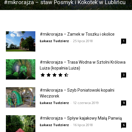
#mikrorajza – staw Posmyk i Kokotek w Lublińcu
#mikrorajza – Zamek w Toszku i okolice
Łukasz Tudzierz
-
25 lipca 2018
1
#mikrorajza – Trasa Wodna w Sztolni Królowa
Luiza (kopalnia Luiza)
3
#mikrorajza – Szyb Poniatowski kopalni
Wieczorek
Łukasz Tudzierz
-
12 czerwca 2019
9
#mikrorajza – Spływ kajakowy Małą Panwią
Łukasz Tudzierz
-
16 lipca 2018
6