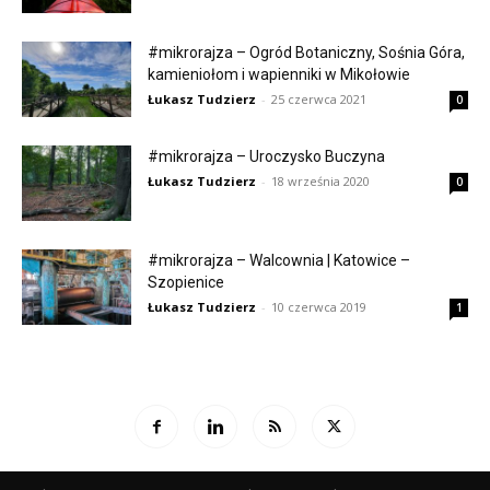
#mikrorajza – Ogród Botaniczny, Sośnia Góra,
kamieniołom i wapienniki w Mikołowie
Łukasz Tudzierz
-
25 czerwca 2021
0
#mikrorajza – Uroczysko Buczyna
Łukasz Tudzierz
-
18 września 2020
0
#mikrorajza – Walcownia | Katowice –
Szopienice
Łukasz Tudzierz
-
10 czerwca 2019
1