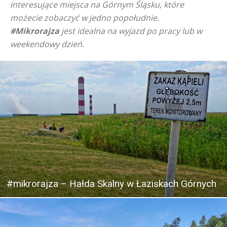
interesujące miejsca na Górnym Śląsku, które
możecie zobaczyć w jedno popołudnie.
#Mikrorajza
jest idealna na wyjazd po pracy lub w
weekendowy dzień.
#mikrorajza – Hałda Skalny w Łaziskach Górnych