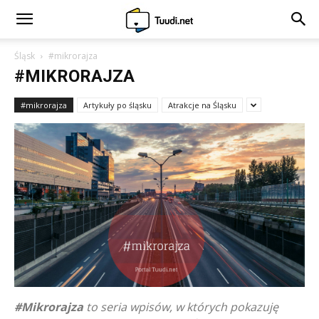
Śląsk
#mikrorajza
#MIKRORAJZA
#mikrorajza
Artykuły po śląsku
Atrakcje na Śląsku
#Mikrorajza
to seria wpisów, w których pokazuję