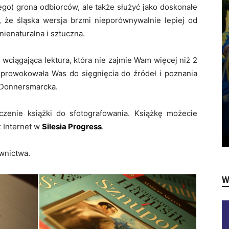
iego) grona odbiorców, ale także służyć jako doskonałe
, że śląska wersja brzmi nieporównywalnie lepiej od
nienaturalna i sztuczna.
 wciągająca lektura, która nie zajmie Wam więcej niż 2
sprowokowała Was do sięgnięcia do źródeł i poznania
n Donnersmarcka.
zenie książki do sfotografowania. Książkę możecie
z Internet w
Silesia Progress
.
wnictwa.
W