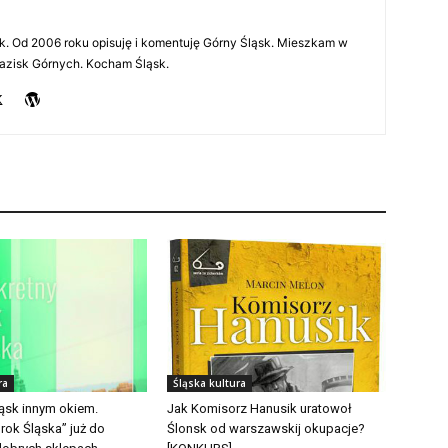
rnik. Od 2006 roku opisuję i komentuję Górny Śląsk. Mieszkam w
azisk Górnych. Kocham Śląsk.
ra
Śląska kultura
ląsk innym okiem.
Jak Komisorz Hanusik uratowoł
rok Śląska” już do
Ślonsk od warszawskij okupacje?