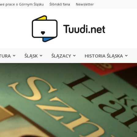
we prace o Górnym Śląsku
Ślōnskŏ fana
Newsletter
TURA
ŚLĄSK
ŚLĄZACY
HISTORIA ŚLĄSKA
Portal
Tuudi.net