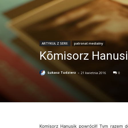
ARTYKUŁ Z SERII:
patronat medialny
Kōmisorz Hanusik
-
Łukasz Tudzierz
21 kwietnia 2016
0
Komisorz Hanusik powrócił! Tym razem d