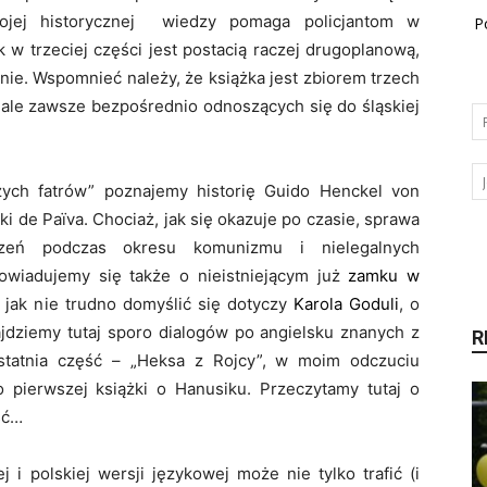
swojej historycznej wiedzy pomaga policjantom w
P
w trzeciej części jest postacią raczej drugoplanową,
nie. Wspomnieć należy, że książka jest zbiorem trzech
, ale zawsze bezpośrednio odnoszących się do śląskiej
zych fatrów” poznajemy historię Guido Henckel von
i de Païva. Chociaż, jak się okazuje po czasie, sprawa
rzeń podczas okresu komunizmu i nielegalnych
owiadujemy się także o nieistniejącym już
zamku w
” jak nie trudno domyślić się dotyczy
Karola Goduli
, o
ajdziemy tutaj sporo dialogów po angielsku znanych z
R
statnia część – „Heksa z Rojcy”, w moim odczuciu
do pierwszej książki o Hanusiku. Przeczytamy tutaj o
ść…
 i polskiej wersji językowej może nie tylko trafić (i