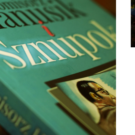
ATRAKCJE NA ŚLĄSKU
Nikiszowiec – co warto zobaczyć?
Łukasz Tudzierz
-
21 czerwca 2019
1