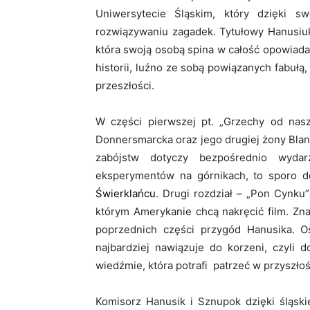
Uniwersytecie Śląskim, który dzięki 
rozwiązywaniu zagadek. Tytułowy Hanusiuk 
która swoją osobą spina w całość opowiada
historii, luźno ze sobą powiązanych fabułą
przeszłości.
W części pierwszej pt. „Grzechy od nas
Donnersmarcka oraz jego drugiej żony Blank
zabójstw dotyczy bezpośrednio wyda
eksperymentów na górnikach, to sporo d
Świerklańcu
. Drugi rozdział – „Pon Cynku
którym Amerykanie chcą nakręcić film. Zn
poprzednich części przygód Hanusika. O
najbardziej nawiązuje do korzeni, czyli 
wiedźmie, która potrafi patrzeć w przyszło
Komisorz Hanusik i Sznupok dzięki śląskiej