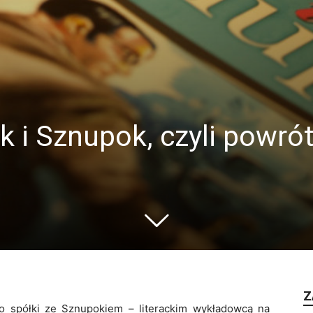
 i Sznupok, czyli powró
Z
o spółki ze Sznupokiem – literackim wykładowcą na