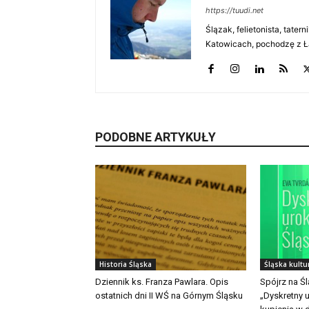
https://tuudi.net
Ślązak, felietonista, tate
Katowicach, pochodzę z Ł
PODOBNE ARTYKUŁY
Historia Śląska
Śląska kultu
Dziennik ks. Franza Pawlara. Opis
Spójrz na Ś
ostatnich dni II WŚ na Górnym Śląsku
„Dyskretny u