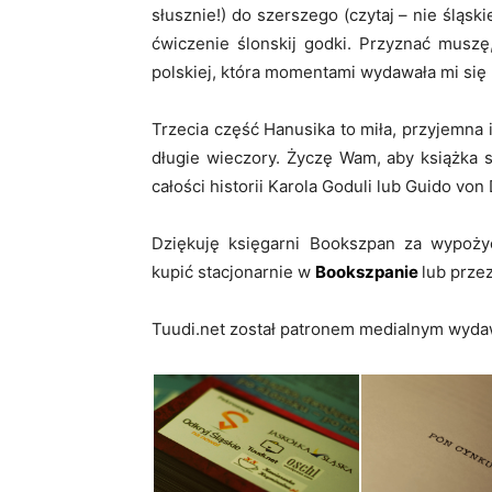
słusznie!) do szerszego (czytaj – nie śląsk
ćwiczenie ślonskij godki. Przyznać muszę
polskiej, która momentami wydawała mi się 
Trzecia część Hanusika to miła, przyjemna i
długie wieczory. Życzę Wam, aby książka 
całości historii Karola Goduli lub Guido vo
Dziękuję księgarni Bookszpan za wypożyc
kupić stacjonarnie w
Bookszpanie
lub prze
Tuudi.net został patronem medialnym wyda