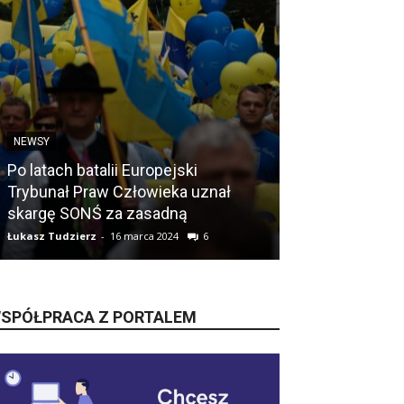
NEWSY
ŚLĄSK
Po latach batalii Europejski
Trybunał Praw Człowieka uznał
Śląskie pods
skargę SONŚ za zasadną
do Sejmu i Se
Łukasz Tudzierz
-
16 marca 2024
6
Łukasz Tudzierz
-
SPÓŁPRACA Z PORTALEM