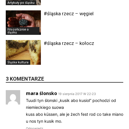
Artykuły po śląsku
#śląska rzecz – węgiel
Filozoficznie o
śląsku
#śląska rzecz – kołocz
Śląska kultura
3 KOMENTARZE
mara ślonsko
19 sierpnia 2017 W 22:23
Tuudi tyn ślonski „kusik abo kusiol” pochodzi od
niemieckiego suowa
kuss abo küssen, ale je żech fest rod co take miano
u nos tyn kusik mo.
Odpowiedz