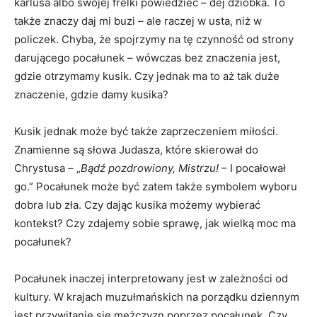
karlusa albo swojej frelki powiedzieć – dej dzióbka. To
także znaczy daj mi buzi – ale raczej w usta, niż w
policzek. Chyba, że spojrzymy na tę czynność od strony
darującego pocałunek – wówczas bez znaczenia jest,
gdzie otrzymamy kusik. Czy jednak ma to aż tak duże
znaczenie, gdzie damy kusika?
Kusik jednak może być także zaprzeczeniem miłości.
Znamienne są słowa Judasza, które skierował do
Chrystusa – „
Bądź pozdrowiony, Mistrzu!
– I pocałował
go.” Pocałunek może być zatem także symbolem wyboru
dobra lub zła. Czy dając kusika możemy wybierać
kontekst? Czy zdajemy sobie sprawę, jak wielką moc ma
pocałunek?
Pocałunek inaczej interpretowany jest w zależności od
kultury. W krajach muzułmańskich na porządku dziennym
jest przywitanie się mężczyzn poprzez pocałunek. Czy