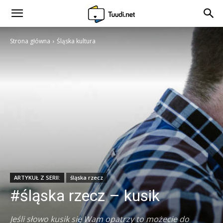
Strona główna
Śląska kultura
ARTYKUŁ Z SERII:
śląska rzecz
#śląska rzecz – kusik
Jeśli słowo kusik się Wam opatrzy to możecie do