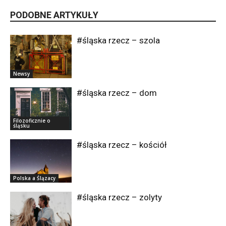
PODOBNE ARTYKUŁY
#śląska rzecz – szola
Newsy
#śląska rzecz – dom
Filozoficznie o
śląsku
#śląska rzecz – kościół
Polska a Ślązacy
#śląska rzecz – zolyty