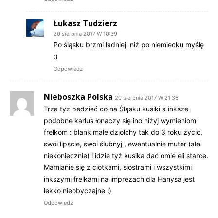
Łukasz Tudzierz
20 sierpnia 2017 W 10:39
Po śląsku brzmi ładniej, niż po niemiecku myślę
:)
Odpowiedz
Nieboszka Polska
20 sierpnia 2017 W 21:36
Trza tyż pedzieć co na Śląsku kusiki a inksze
podobne karlus łonaczy się ino niżyj wymieniom
frelkom : blank małe dziołchy tak do 3 roku życio,
swoi lipscie, swoi ślubnyj , ewentualnie muter (ale
niekoniecznie) i idzie tyż kusika dać omie eli starce.
Mamlanie się z ciotkami, siostrami i wszystkimi
inkszymi frelkami na imprezach dla Hanysa jest
lekko nieobyczajne :)
Odpowiedz