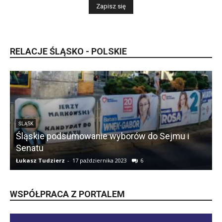
RELACJE ŚLĄSKO - POLSKIE
ŚLĄSK
Śląskie podsumowanie wyborów do Sejmu i
Senatu
Łukasz Tudzierz
-
17 października 2023
6
Ł
WSPÓŁPRACA Z PORTALEM