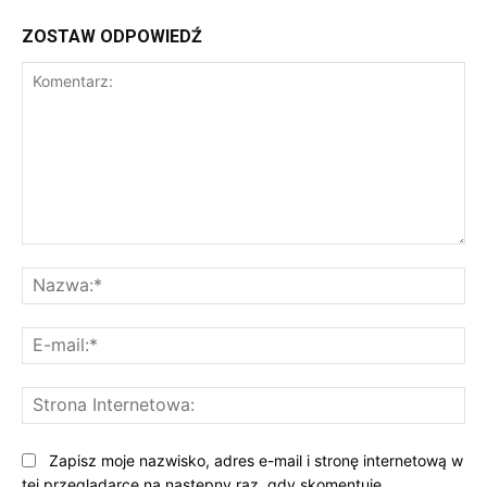
ZOSTAW ODPOWIEDŹ
Komentarz:
Na
E-
mai
St
Int
Zapisz moje nazwisko, adres e-mail i stronę internetową w
tej przeglądarce na następny raz, gdy skomentuję.