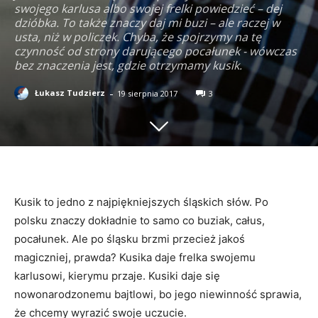
swojego karlusa albo swojej frelki powiedzieć – dej
dzióbka. To także znaczy daj mi buzi – ale raczej w
usta, niż w policzek. Chyba, że spojrzymy na tę
czynność od strony darującego pocałunek - wówczas
bez znaczenia jest, gdzie otrzymamy kusik.
-
Łukasz Tudzierz
19 sierpnia 2017
3
Kusik to jedno z najpiękniejszych śląskich słów. Po
polsku znaczy dokładnie to samo co buziak, całus,
pocałunek. Ale po śląsku brzmi przecież jakoś
magiczniej, prawda? Kusika daje frelka swojemu
karlusowi, kierymu przaje. Kusiki daje się
nowonarodzonemu bajtlowi, bo jego niewinność sprawia,
że chcemy wyrazić swoje uczucie.