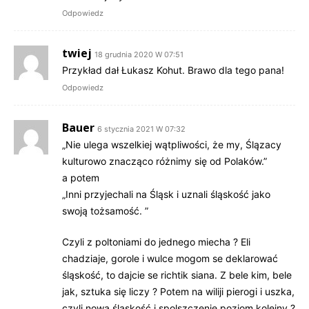
Odpowiedz
twiej
18 grudnia 2020 W 07:51
Przykład dał Łukasz Kohut. Brawo dla tego pana!
Odpowiedz
Bauer
6 stycznia 2021 W 07:32
„Nie ulega wszelkiej wątpliwości, że my, Ślązacy
kulturowo znacząco różnimy się od Polaków.”
a potem
„Inni przyjechali na Śląsk i uznali śląskość jako
swoją tożsamość. ”
Czyli z poltoniami do jednego miecha ? Eli
chadziaje, gorole i wulce mogom se deklarować
śląskość, to dajcie se richtik siana. Z bele kim, bele
jak, sztuka się liczy ? Potem na wiliji pierogi i uszka,
czyli nowa śląskość i spolszczenie poziom kolejny ?