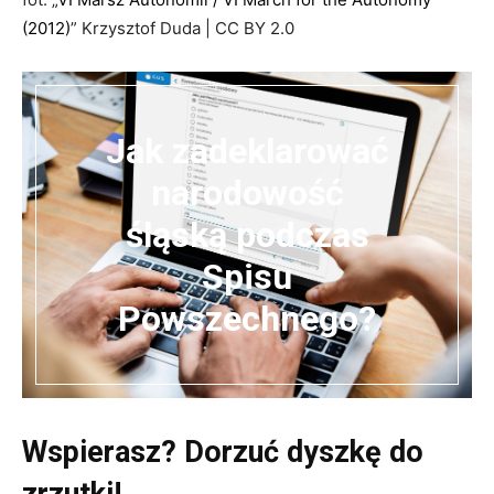
(2012)
” Krzysztof Duda | CC BY 2.0
Jak zadeklarować
narodowość
śląską podczas
Spisu
Powszechnego?
Wspierasz? Dorzuć dyszkę do
zrzutki!