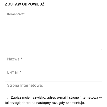
ZOSTAW ODPOWIEDŹ
Komentarz:
Na
E-
mai
St
Int
Zapisz moje nazwisko, adres e-mail i stronę internetową w
tej przeglądarce na następny raz, gdy skomentuję.