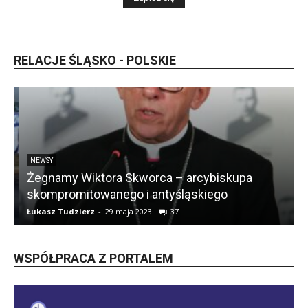
RELACJE ŚLĄSKO - POLSKIE
NEWSY
Żegnamy Wiktora Skworca – arcybiskupa
skompromitowanego i antyśląskiego
Łukasz Tudzierz
-
29 maja 2023
37
Ł
WSPÓŁPRACA Z PORTALEM