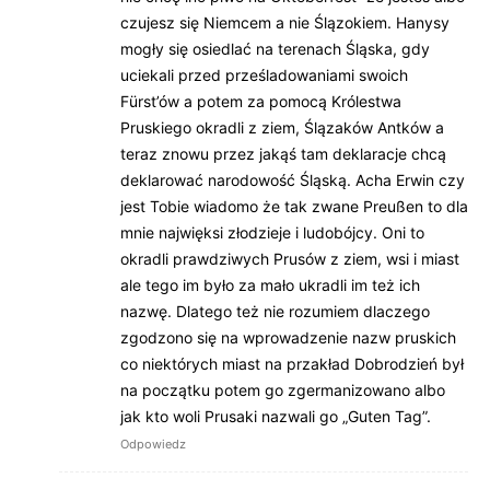
czujesz się Niemcem a nie Ślązokiem. Hanysy
mogły się osiedlać na terenach Śląska, gdy
uciekali przed prześladowaniami swoich
Fürst’ów a potem za pomocą Królestwa
Pruskiego okradli z ziem, Ślązaków Antków a
teraz znowu przez jakąś tam deklaracje chcą
deklarować narodowość Śląską. Acha Erwin czy
jest Tobie wiadomo że tak zwane Preußen to dla
mnie najwięksi złodzieje i ludobójcy. Oni to
okradli prawdziwych Prusów z ziem, wsi i miast
ale tego im było za mało ukradli im też ich
nazwę. Dlatego też nie rozumiem dlaczego
zgodzono się na wprowadzenie nazw pruskich
co niektórych miast na przakład Dobrodzień był
na początku potem go zgermanizowano albo
jak kto woli Prusaki nazwali go „Guten Tag”.
Odpowiedz