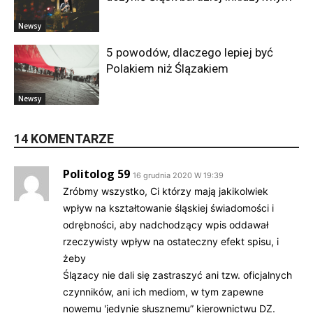
Newsy
5 powodów, dlaczego lepiej być
Polakiem niż Ślązakiem
Newsy
14 KOMENTARZE
Politolog 59
16 grudnia 2020 W 19:39
Zróbmy wszystko, Ci którzy mają jakikolwiek
wpływ na kształtowanie śląskiej świadomości i
odrębności, aby nadchodzący wpis oddawał
rzeczywisty wpływ na ostateczny efekt spisu, i
żeby
Ślązacy nie dali się zastraszyć ani tzw. oficjalnych
czynników, ani ich mediom, w tym zapewne
nowemu 'jedynie słusznemu” kierownictwu DZ.