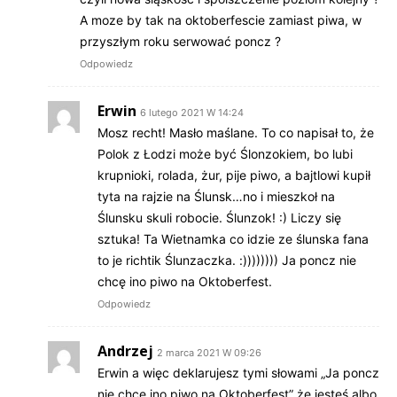
A moze by tak na oktoberfescie zamiast piwa, w
przyszłym roku serwować poncz ?
Odpowiedz
Erwin
6 lutego 2021 W 14:24
Mosz recht! Masło maślane. To co napisał to, że
Polok z Łodzi może być Ślonzokiem, bo lubi
krupnioki, rolada, żur, pije piwo, a bajtlowi kupił
tyta na rajzie na Ślunsk…no i mieszkoł na
Ślunsku skuli robocie. Ślunzok! :) Liczy się
sztuka! Ta Wietnamka co idzie ze ślunska fana
to je richtik Ślunzaczka. :)))))))) Ja poncz nie
chcę ino piwo na Oktoberfest.
Odpowiedz
Andrzej
2 marca 2021 W 09:26
Erwin a więc deklarujesz tymi słowami „Ja poncz
nie chcę ino piwo na Oktoberfest” że jesteś albo