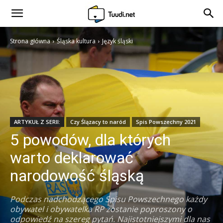
Strona główna
Śląska kultura
Język śląski
ARTYKUŁ Z SERII:
Czy Ślązacy to naród
Spis Powszechny 2021
5 powodów, dla których
warto deklarować
narodowość śląską
Podczas nadchodzącego Spisu Powszechnego każdy
obywatel i obywatelka RP zostanie poproszony o
odpowiedź na szereg pytań. Najistotniejszymi dla nas