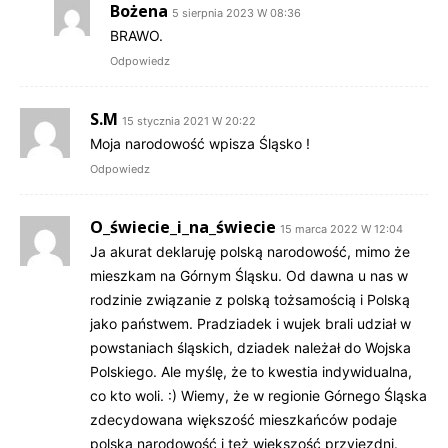
Bożena
5 sierpnia 2023 W 08:36
BRAWO.
Odpowiedz
S.M
15 stycznia 2021 W 20:22
Moja narodowość wpisza Śląsko !
Odpowiedz
O_świecie_i_na_świecie
15 marca 2022 W 12:04
Ja akurat deklaruję polską narodowość, mimo że
mieszkam na Górnym Śląsku. Od dawna u nas w
rodzinie związanie z polską tożsamością i Polską
jako państwem. Pradziadek i wujek brali udział w
powstaniach śląskich, dziadek należał do Wojska
Polskiego. Ale myślę, że to kwestia indywidualna,
co kto woli. :) Wiemy, że w regionie Górnego Śląska
zdecydowana większość mieszkańców podaje
polską narodowość i też większość przyjezdni.