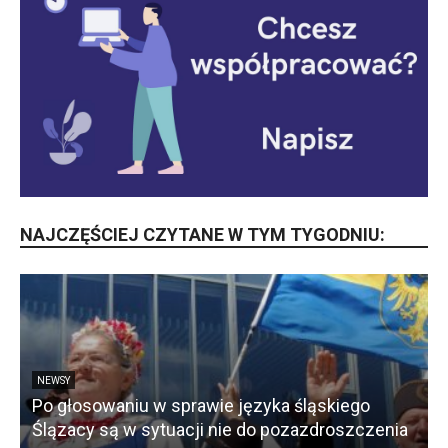
NAJCZĘŚCIEJ CZYTANE W TYM TYGODNIU:
ego
JĘZYK ŚLĄSKI
zczenia
Poznaj Hymn Śląska | wideo + tekst