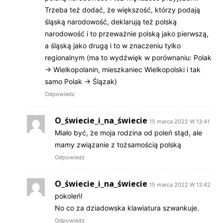
Trzeba też dodać, że większość, którzy podają
śląską narodowość, deklarują też polską
narodowość i to przeważnie polską jako pierwszą,
a śląską jako drugą i to w znaczeniu tylko
regionalnym (ma to wydźwięk w porównaniu: Polak
-> Wielkopolanin, mieszkaniec Wielkopolski i tak
samo Polak -> Ślązak)
Odpowiedz
O_świecie_i_na_świecie
15 marca 2022 W 13:41
Miało być, że moja rodzina od poleń stąd, ale
mamy związanie z tożsamością polską
Odpowiedz
O_świecie_i_na_świecie
15 marca 2022 W 13:42
pokoleń!
No co za dziadowska klawiatura szwankuje.
Odpowiedz