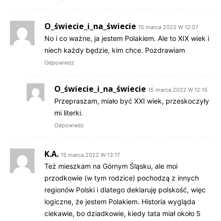
O_świecie_i_na_świecie
15 marca 2022 W 12:07
No i co ważne, ja jestem Polakiem. Ale to XIX wiek i
niech każdy będzie, kim chce. Pozdrawiam
Odpowiedz
O_świecie_i_na_świecie
15 marca 2022 W 12:15
Przepraszam, miało być XXI wiek, przeskoczyły
mi literki.
Odpowiedz
K.A.
15 marca 2022 W 13:17
Też mieszkam na Górnym Śląsku, ale moi
przodkowie (w tym rodzice) pochodzą z innych
regionów Polski i dlatego deklaruję polskość, więc
logiczne, że jestem Polakiem. Historia wygląda
ciekawie, bo dziadkowie, kiedy tata miał około 5