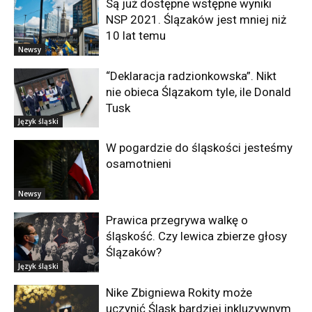
Są już dostępne wstępne wyniki
NSP 2021. Ślązaków jest mniej niż
10 lat temu
Newsy
“Deklaracja radzionkowska”. Nikt
nie obieca Ślązakom tyle, ile Donald
Tusk
Język śląski
W pogardzie do śląskości jesteśmy
osamotnieni
Newsy
Prawica przegrywa walkę o
śląskość. Czy lewica zbierze głosy
Ślązaków?
Język śląski
Nike Zbigniewa Rokity może
uczynić Śląsk bardziej inkluzywnym