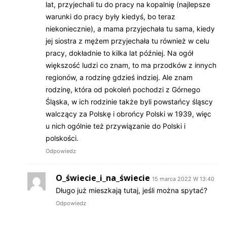
lat, przyjechali tu do pracy na kopalnię (najlepsze
warunki do pracy były kiedyś, bo teraz
niekoniecznie), a mama przyjechała tu sama, kiedy
jej siostra z mężem przyjechała tu również w celu
pracy, dokładnie to kilka lat później. Na ogół
większość ludzi co znam, to ma przodków z innych
regionów, a rodzinę gdzieś indziej. Ale znam
rodzinę, która od pokoleń pochodzi z Górnego
Śląska, w ich rodzinie także byli powstańcy śląscy
walczący za Polskę i obrońcy Polski w 1939, więc
u nich ogólnie też przywiązanie do Polski i
polskości.
Odpowiedz
O_świecie_i_na_świecie
15 marca 2022 W 13:40
Długo już mieszkają tutaj, jeśli można spytać?
Odpowiedz