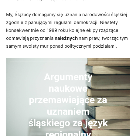
My, Ślązacy domagamy się uznania narodowości śląskiej
zgodnie z panującymi regułami demokracji. Niestety
konsekwentnie od 1989 roku kolejne ekipy rządzące
odmawiają przyznania
należnych
nam praw, tworząc tym
samym swoisty mur ponad politycznymi podziałami.
Argumenty
naukowe
przemawiające za
uznaniem
śląskiego za język
regionalny