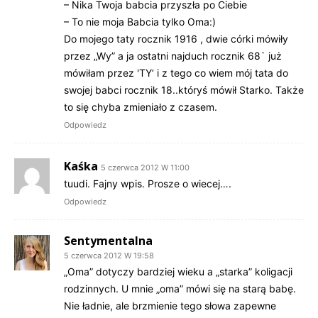
– Nika Twoja babcia przyszła po Ciebie
– To nie moja Babcia tylko Oma:)
Do mojego taty rocznik 1916 , dwie córki mówiły
przez „Wy” a ja ostatni najduch rocznik 68` już
mówiłam przez 'TY’ i z tego co wiem mój tata do
swojej babci rocznik 18..któryś mówił Starko. Także
to się chyba zmieniało z czasem.
Odpowiedz
Kaśka
5 czerwca 2012 W 11:00
tuudi. Fajny wpis. Prosze o wiecej….
Odpowiedz
Sentymentalna
5 czerwca 2012 W 19:58
„Oma” dotyczy bardziej wieku a „starka” koligacji
rodzinnych. U mnie „oma” mówi się na starą babę.
Nie ładnie, ale brzmienie tego słowa zapewne