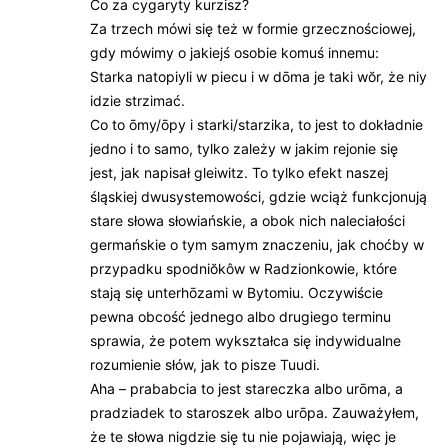
Co za cygaryty kurzisz?
Za trzech mówi się też w formie grzecznościowej,
gdy mówimy o jakiejś osobie komuś innemu:
Starka natopiyli w piecu i w dōma je taki wŏr, że niy
idzie strzimać.
Co to ōmy/ōpy i starki/starzika, to jest to dokładnie
jedno i to samo, tylko zależy w jakim rejonie się
jest, jak napisał gleiwitz. To tylko efekt naszej
śląskiej dwusystemowości, gdzie wciąż funkcjonują
stare słowa słowiańskie, a obok nich naleciałości
germańskie o tym samym znaczeniu, jak choćby w
przypadku spodniŏkôw w Radzionkowie, które
stają się unterhōzami w Bytomiu. Oczywiście
pewna obcość jednego albo drugiego terminu
sprawia, że potem wykształca się indywidualne
rozumienie słów, jak to pisze Tuudi.
Aha – prababcia to jest stareczka albo urōma, a
pradziadek to staroszek albo urōpa. Zauważyłem,
że te słowa nigdzie się tu nie pojawiają, więc je