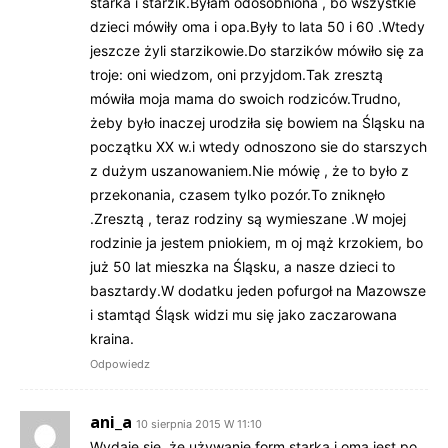
starka i starzik.Byłam odosobniona , bo wszystkie
dzieci mówiły oma i opa.Były to lata 50 i 60 .Wtedy
jeszcze żyli starzikowie.Do starzików mówiło się za
troje: oni wiedzom, oni przyjdom.Tak zresztą
mówiła moja mama do swoich rodziców.Trudno,
żeby było inaczej urodziła się bowiem na Śląsku na
początku XX w.i wtedy odnoszono sie do starszych
z dużym uszanowaniem.Nie mówię , że to było z
przekonania, czasem tylko pozór.To zniknęło
.Zresztą , teraz rodziny są wymieszane .W mojej
rodzinie ja jestem pniokiem, m oj mąż krzokiem, bo
już 50 lat mieszka na Śląsku, a nasze dzieci to
basztardy.W dodatku jeden pofurgoł na Mazowsze
i stamtąd Śląsk widzi mu się jako zaczarowana
kraina.
Odpowiedz
ani_a
10 sierpnia 2015 W 11:10
Wydaje się, że używanie form starka i oma jest po