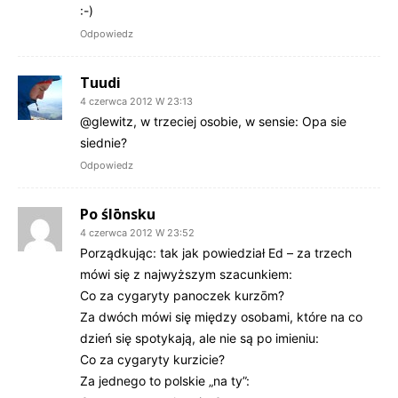
:-)
Odpowiedz
Tuudi
4 czerwca 2012 W 23:13
@glewitz, w trzeciej osobie, w sensie: Opa sie
siednie?
Odpowiedz
Po ślōnsku
4 czerwca 2012 W 23:52
Porządkując: tak jak powiedział Ed – za trzech
mówi się z najwyższym szacunkiem:
Co za cygaryty panoczek kurzōm?
Za dwóch mówi się między osobami, które na co
dzień się spotykają, ale nie są po imieniu:
Co za cygaryty kurzicie?
Za jednego to polskie „na ty”: