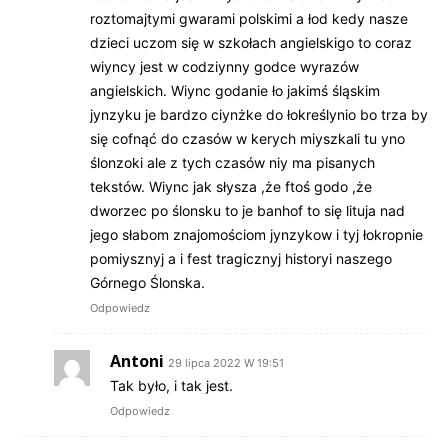
roztomajtymi gwarami polskimi a łod kedy nasze
dzieci uczom się w szkołach angielskigo to coraz
wiyncy jest w codziynny godce wyrazów
angielskich. Wiync godanie ło jakimś śląskim
jynzyku je bardzo ciynżke do łokreślynio bo trza by
się cofnąć do czasów w kerych miyszkali tu yno
ślonzoki ale z tych czasów niy ma pisanych
tekstów. Wiync jak słysza ,że ftoś godo ,że
dworzec po ślonsku to je banhof to się lituja nad
jego słabom znajomościom jynzykow i tyj łokropnie
pomiysznyj a i fest tragicznyj historyi naszego
Górnego Ślonska.
Odpowiedz
Antoni
29 lipca 2022 W 19:51
Tak było, i tak jest.
Odpowiedz