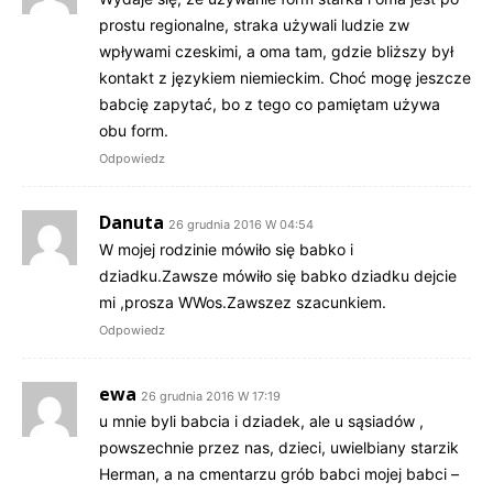
prostu regionalne, straka używali ludzie zw
wpływami czeskimi, a oma tam, gdzie bliższy był
kontakt z językiem niemieckim. Choć mogę jeszcze
babcię zapytać, bo z tego co pamiętam używa
obu form.
Odpowiedz
Danuta
26 grudnia 2016 W 04:54
W mojej rodzinie mówiło się babko i
dziadku.Zawsze mówiło się babko dziadku dejcie
mi ,prosza WWos.Zawszez szacunkiem.
Odpowiedz
ewa
26 grudnia 2016 W 17:19
u mnie byli babcia i dziadek, ale u sąsiadów ,
powszechnie przez nas, dzieci, uwielbiany starzik
Herman, a na cmentarzu grób babci mojej babci –