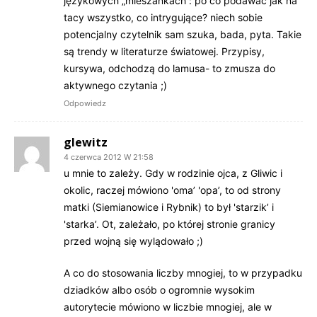
językowych „mieszankach”: po co podawać jak na
tacy wszystko, co intrygujące? niech sobie
potencjalny czytelnik sam szuka, bada, pyta. Takie
są trendy w literaturze światowej. Przypisy,
kursywa, odchodzą do lamusa- to zmusza do
aktywnego czytania ;)
Odpowiedz
glewitz
4 czerwca 2012 W 21:58
u mnie to zależy. Gdy w rodzinie ojca, z Gliwic i
okolic, raczej mówiono 'oma’ 'opa’, to od strony
matki (Siemianowice i Rybnik) to był 'starzik’ i
'starka’. Ot, zależało, po której stronie granicy
przed wojną się wylądowało ;)
A co do stosowania liczby mnogiej, to w przypadku
dziadków albo osób o ogromnie wysokim
autorytecie mówiono w liczbie mnogiej, ale w