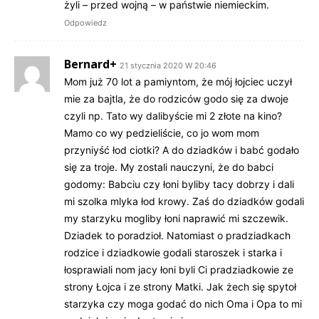
żyli – przed wojną – w państwie niemieckim.
Odpowiedz
Bernard+
21 stycznia 2020 W 20:46
Mom już 70 lot a pamiyntom, że mój łojciec uczył
mie za bajtla, że do rodziców godo się za dwoje
czyli np. Tato wy dalibyście mi 2 złote na kino?
Mamo co wy pedzieliście, co jo wom mom
przyniyść łod ciotki? A do dziadków i babć godało
się za troje. My zostali nauczyni, że do babci
godomy: Babciu czy łoni byliby tacy dobrzy i dali
mi szolka mlyka łod krowy. Zaś do dziadków godali
my starzyku mogliby łoni naprawić mi szczewik.
Dziadek to poradzioł. Natomiast o pradziadkach
rodzice i dziadkowie godali staroszek i starka i
łosprawiali nom jacy łoni byli Ci pradziadkowie ze
strony Łojca i ze strony Matki. Jak żech się spytoł
starzyka czy moga godać do nich Oma i Opa to mi