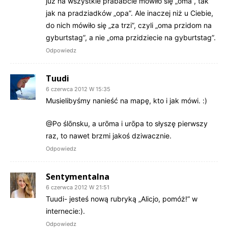
już na wszystkie prababcie mówiło się „oma”, tak
jak na pradziadków „opa”. Ale inaczej niż u Ciebie,
do nich mówiło się „za trzi”, czyli „oma przidom na
gyburtstag”, a nie „oma przidziecie na gyburtstag”.
Odpowiedz
Tuudi
6 czerwca 2012 W 15:35
Musielibyśmy nanieść na mapę, kto i jak mówi. :)
@Po ślōnsku, a urōma i urōpa to słyszę pierwszy
raz, to nawet brzmi jakoś dziwacznie.
Odpowiedz
Sentymentalna
6 czerwca 2012 W 21:51
Tuudi- jesteś nową rubryką „Alicjo, pomóż!” w
internecie:).
Odpowiedz