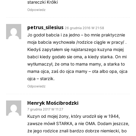
stareczki Królki
Odpowiedz
petrus_silesius
26 grudnia 2016 W 21:58
Jo godoł babcia i za jedno – bo mnie praktycznie
moja babcia wychowała /rodzice ciągle w pracy/ .
Kiedyś zapytałem się najstarszego kuzyna mojej
babci kiedy godało sie oma, a kiedy starka. On mi
wytłumaczył, że oma to mama mamy, a starka to
mama ojca, zaś do ojca mamy – ota albo opa, ojca
ojca – starzik.
Odpowiedz
Henryk Mościbrodzki
7 grudnia 2017 W 11:27
Kuzyn od mojej żony, który urodził się w 1944,
zawsze mówił STARKA, a nie OMA. Dodam jeszcze,
że jego rodzice znali bardzo dobrze niemiecki, bo