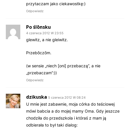
przytaczam jako ciekawostkę:)
Odpowiedz
Po ślōnsku
4 czerwca 2012 W 23:55
glewitz, a nie gleiwitz.
Przebŏczōm.
(w sensie „niech [oni] przebaczą”, a nie
„przebaczam”:))
Odpowiedz
dzikuska
5 czerwca 2012 W 08:24
U mnie jest zabawnie, moja córka do teściowej
mówi babcia a do mojej mamy Oma. Gdy jeszcze
chodziła do przedszkola i któraś z mam ją
odbierała to był taki dialog: