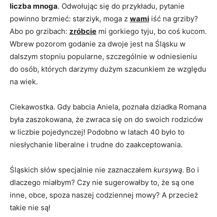
liczba mnoga
. Odwołując się do przykładu, pytanie
powinno brzmieć: starziyk, moga z
wami
iść na grziby?
Abo po grzibach:
zróbcie
mi gorkiego tyju, bo coś kucom.
Wbrew pozorom godanie za dwoje jest na Śląsku w
dalszym stopniu popularne, szczególnie w odniesieniu
do osób, których darzymy dużym szacunkiem ze względu
na wiek.
Ciekawostka. Gdy babcia Aniela, poznała dziadka Romana
była zaszokowana, że zwraca się on do swoich rodziców
w liczbie pojedynczej! Podobno w latach 40 było to
niesłychanie liberalne i trudne do zaakceptowania.
Śląskich słów specjalnie nie zaznaczałem
kursywą
. Bo i
dlaczego miałbym? Czy nie sugerowałby to, że są one
inne, obce, spoza naszej codziennej mowy? A przecież
takie nie są!