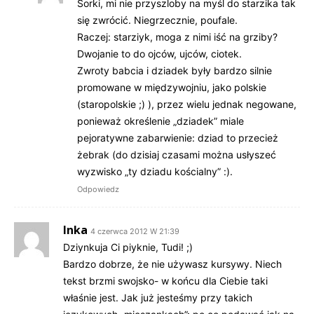
Sorki, mi nie przyszloby na myśl do starzika tak
się zwrócić. Niegrzecznie, poufale.
Raczej: starziyk, moga z nimi iść na grziby?
Dwojanie to do ojców, ujców, ciotek.
Zwroty babcia i dziadek były bardzo silnie
promowane w międzywojniu, jako polskie
(staropolskie ;) ), przez wielu jednak negowane,
ponieważ określenie „dziadek” miale
pejoratywne zabarwienie: dziad to przecież
żebrak (do dzisiaj czasami można usłyszeć
wyzwisko „ty dziadu kościalny” :).
Odpowiedz
Inka
4 czerwca 2012 W 21:39
Dziynkuja Ci piyknie, Tudi! ;)
Bardzo dobrze, że nie używasz kursywy. Niech
tekst brzmi swojsko- w końcu dla Ciebie taki
właśnie jest. Jak już jesteśmy przy takich