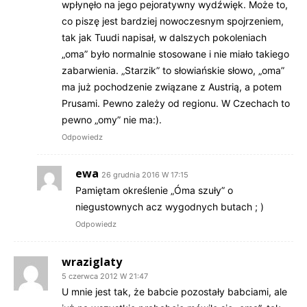
wpłynęło na jego pejoratywny wydźwięk. Może to,
co piszę jest bardziej nowoczesnym spojrzeniem,
tak jak Tuudi napisał, w dalszych pokoleniach
„oma” było normalnie stosowane i nie miało takiego
zabarwienia. „Starzik” to słowiańskie słowo, „oma”
ma już pochodzenie związane z Austrią, a potem
Prusami. Pewno zależy od regionu. W Czechach to
pewno „omy” nie ma:).
Odpowiedz
ewa
26 grudnia 2016 W 17:15
Pamiętam określenie „Óma szuły” o
niegustownych acz wygodnych butach ; )
Odpowiedz
wraziglaty
5 czerwca 2012 W 21:47
U mnie jest tak, że babcie pozostały babciami, ale