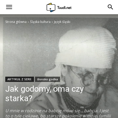
Strona główna
Śląska kultura
Język śląski
ARTYKUŁ Z SERII:
ślonsko godka
Jak godomy, oma czy
starka?
U mnie w rodzinie na babcię mówi się… babcia. I jest
to o tyle ciekawe, bo starsze pokolenie w mojej familii