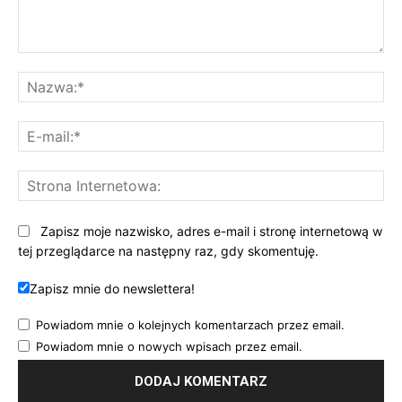
Komentarz:
Na
E-
mai
St
Int
Zapisz moje nazwisko, adres e-mail i stronę internetową w
tej przeglądarce na następny raz, gdy skomentuję.
Zapisz mnie do newslettera!
Powiadom mnie o kolejnych komentarzach przez email.
Powiadom mnie o nowych wpisach przez email.