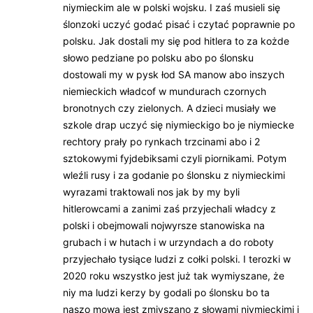
niymieckim ale w polski wojsku. I zaś musieli się
ślonzoki uczyć godać pisać i czytać poprawnie po
polsku. Jak dostali my się pod hitlera to za kożde
słowo pedziane po polsku abo po ślonsku
dostowali my w pysk łod SA manow abo inszych
niemieckich władcof w mundurach czornych
bronotnych czy zielonych. A dzieci musiały we
szkole drap uczyć się niymieckigo bo je niymiecke
rechtory prały po rynkach trzcinami abo i 2
sztokowymi fyjdebiksami czyli piornikami. Potym
wleźli rusy i za godanie po ślonsku z niymieckimi
wyrazami traktowali nos jak by my byli
hitlerowcami a zanimi zaś przyjechali władcy z
polski i obejmowali nojwyrsze stanowiska na
grubach i w hutach i w urzyndach a do roboty
przyjechało tysiące ludzi z cołki polski. I terozki w
2020 roku wszystko jest już tak wymiyszane, że
niy ma ludzi kerzy by godali po ślonsku bo ta
naszo mowa jest zmiyszano z słowami niymieckimi i