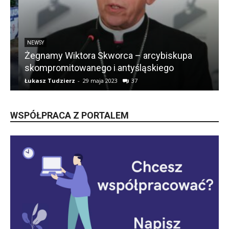
NEWSY
Żegnamy Wiktora Skworca – arcybiskupa
skompromitowanego i antyśląskiego
Łukasz Tudzierz
-
29 maja 2023
37
Ł
WSPÓŁPRACA Z PORTALEM