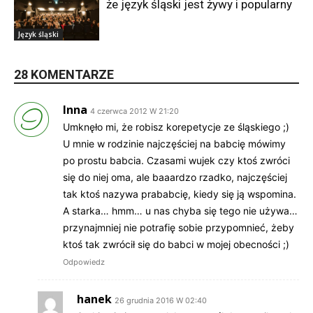
że język śląski jest żywy i popularny
Język śląski
28 KOMENTARZE
Inna
4 czerwca 2012 W 21:20
Umknęło mi, że robisz korepetycje ze śląskiego ;)
U mnie w rodzinie najczęściej na babcię mówimy
po prostu babcia. Czasami wujek czy ktoś zwróci
się do niej oma, ale baaardzo rzadko, najczęściej
tak ktoś nazywa prababcię, kiedy się ją wspomina.
A starka… hmm… u nas chyba się tego nie używa…
przynajmniej nie potrafię sobie przypomnieć, żeby
ktoś tak zwrócił się do babci w mojej obecności ;)
Odpowiedz
hanek
26 grudnia 2016 W 02:40