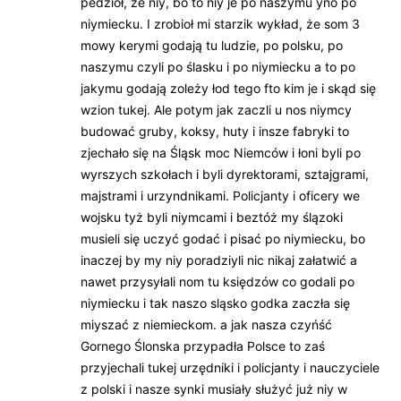
pedzioł, że niy, bo to niy je po naszymu yno po
niymiecku. I zrobioł mi starzik wykład, że som 3
mowy kerymi godają tu ludzie, po polsku, po
naszymu czyli po ślasku i po niymiecku a to po
jakymu godają zoleży łod tego fto kim je i skąd się
wzion tukej. Ale potym jak zaczli u nos niymcy
budować gruby, koksy, huty i insze fabryki to
zjechało się na Śląsk moc Niemców i łoni byli po
wyrszych szkołach i byli dyrektorami, sztajgrami,
majstrami i urzyndnikami. Policjanty i oficery we
wojsku tyż byli niymcami i beztóż my ślązoki
musieli się uczyć godać i pisać po niymiecku, bo
inaczej by my niy poradziyli nic nikaj załatwić a
nawet przysyłali nom tu księdzów co godali po
niymiecku i tak naszo sląsko godka zaczła się
miyszać z niemieckom. a jak nasza czyńść
Gornego Ślonska przypadła Polsce to zaś
przyjechali tukej urzędniki i policjanty i nauczyciele
z polski i nasze synki musiały służyć już niy w