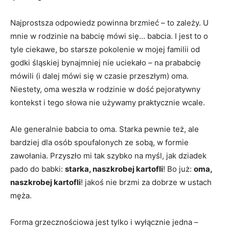
Najprostsza odpowiedz powinna brzmieć – to zależy. U
mnie w rodzinie na babcię mówi się… babcia. I jest to o
tyle ciekawe, bo starsze pokolenie w mojej familii od
godki śląskiej bynajmniej nie uciekało – na prababcię
mówili (i dalej mówi się w czasie przeszłym) oma.
Niestety, oma weszła w rodzinie w dość pejoratywny
kontekst i tego słowa nie używamy praktycznie wcale.
Ale generalnie babcia to oma. Starka pewnie też, ale
bardziej dla osób spoufalonych ze sobą, w formie
zawołania. Przyszło mi tak szybko na myśl, jak dziadek
pado do babki:
starka, naszkrobej kartofli
! Bo już:
oma,
naszkrobej kartofli
! jakoś nie brzmi za dobrze w ustach
męża.
Forma grzecznościowa jest tylko i wyłącznie jedna –