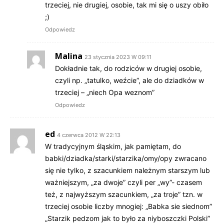
trzeciej, nie drugiej, osobie, tak mi się o uszy obiło
;)
Odpowiedz
Malina
23 stycznia 2023 W 09:11
Dokładnie tak, do rodziców w drugiej osobie,
czyli np. „tatulko, weźcie”, ale do dziadków w
trzeciej – „niech Opa weznom”
Odpowiedz
ed
4 czerwca 2012 W 22:13
W tradycyjnym śląskim, jak pamiętam, do
babki/dziadka/starki/starzika/omy/opy zwracano
się nie tylko, z szacunkiem należnym starszym lub
ważniejszym, „za dwoje” czyli per „wy”- czasem
też, z najwyższym szacunkiem, „za troje” tzn. w
trzeciej osobie liczby mnogiej: „Babka sie siednom”
„Starzik pedzom jak to było za niyboszczki Polski”