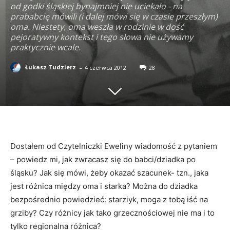
od godki śląskiej bynajmniej nie uciekało - na
prababcię mówili (i dalej mówi się w czasie przeszłym)
oma. Niestety, oma weszła w rodzinie w dość
pejoratywny kontekst i tego słowa nie używamy
praktycznie wcale.
-
Łukasz Tudzierz
4 czerwca 2012
28
Dostałem od Czytelniczki Eweliny wiadomość z pytaniem
– powiedz mi, jak zwracasz się do babci/dziadka po
śląsku? Jak się mówi, żeby okazać szacunek- tzn., jaka
jest różnica między oma i starka? Można do dziadka
bezpośrednio powiedzieć: starziyk, moga z tobą iść na
grziby? Czy różnicy jak tako grzecznościowej nie ma i to
tylko regionalna różnica?