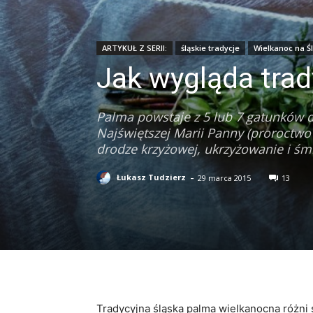
ARTYKUŁ Z SERII:
śląskie tradycje
Wielkanoc na Ś
Jak wygląda tra
Palma powstaje z 5 lub 7 gatunków d
Najświętszej Marii Panny (proroctwo
drodze krzyżowej, ukrzyżowanie i śmie
-
Łukasz Tudzierz
29 marca 2015
13
Tradycyjna śląska palma wielkanocna różni