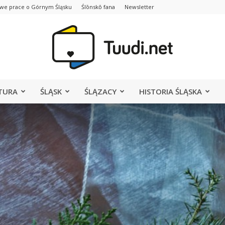
we prace o Górnym Śląsku
Ślōnskŏ fana
Newsletter
TURA
ŚLĄSK
ŚLĄZACY
HISTORIA ŚLĄSKA
Portal
Tuudi.net