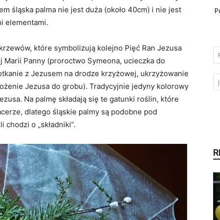
em śląska palma nie jest duża (około 40cm) i nie jest
P
i elementami.
 krzewów, które symbolizują kolejno Pięć Ran Jezusa
j Marii Panny (proroctwo Symeona, ucieczka do
potkanie z Jezusem na drodze krzyżowej, ukrzyżowanie
złożenie Jezusa do grobu). Tradycyjnie jedyny kolorowy
zusa. Na palmę składają się te gatunki roślin, które
acerze, dlatego śląskie palmy są podobne pod
 chodzi o „składniki”.
R