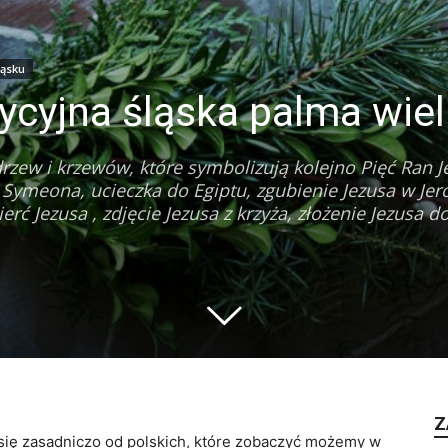
ląsku
dycyjna śląska palma wie
rzew i krzewów, które symbolizują kolejno Pięć Ran 
 Symeona, ucieczka do Egiptu, zgubienie Jezusa w Jer
rć Jezusa , zdjęcie Jezusa z krzyża, złożenie Jezusa d
Z
 się zasadniczo od polskich, które zobaczyć możemy w