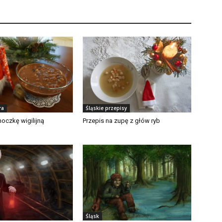
ra
Śląskie przepisy
oczkę wigilijną
Przepis na zupę z głów ryb
Śląsk