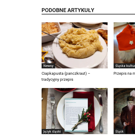
PODOBNE ARTYKUŁY
Newsy
Śląska kultu
Ciapkapusta (panczkraut) –
Przepis na m
tradycyjny przepis
Język śląski
Śląsk