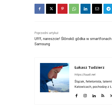
Poprzedni artykuł
Ufff, nareszcie! Ślōnskŏ gŏdka w smartfonach
Samsung
Łukasz Tudzierz
https://tuudi.net
Ślązak, felietonista, tate
Katowicach, pochodzę z Ł