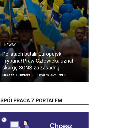
NEWSY
ŚLĄSK
Po latach batalii Europejski
Trybunał Praw Człowieka uznał
Śląskie pods
skargę SONŚ za zasadną
do Sejmu i Se
Łukasz Tudzierz
-
16 marca 2024
6
Łukasz Tudzierz
-
SPÓŁPRACA Z PORTALEM