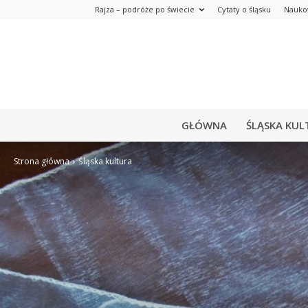
Rajza – podróże po świecie
Cytaty o śląsku
Nauko
GŁÓWNA
ŚLĄSKA KUL
Strona główna
Śląska kultura