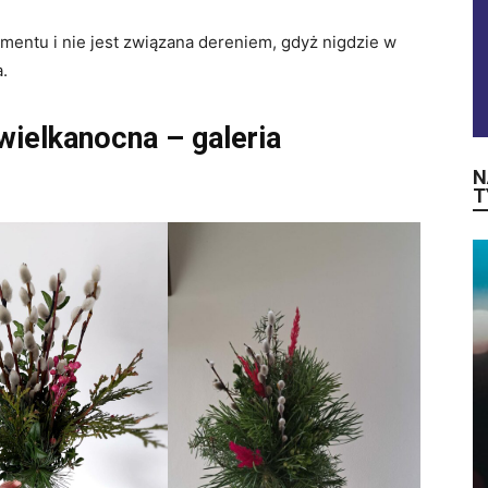
mentu i nie jest związana dereniem, gdyż nigdzie w
.
wielkanocna – galeria
N
T