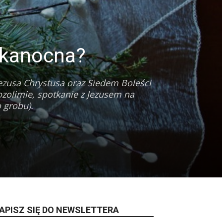
lkanocna?
Jezusa Chrystusa oraz Siedem Boleści
ozolimie, spotkanie z Jezusem na
o grobu).
APISZ SIĘ DO NEWSLETTERA