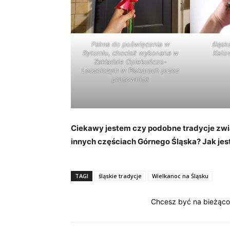
Palma do poświęcenia w
śląsk
Bytomiu, chociaż wykonana w
Kato
Zakładzie Opiekuńczo-
Leczniczym w Piekarach przez
pracownice
Ciekawy jestem czy podobne tradycje zwi
innych częściach Górnego Śląska? Jak jes
TAGI
śląskie tradycje
Wielkanoc na Śląsku
Chcesz być na bieżąco