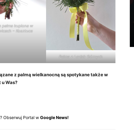
JĘZYK ŚLĄSKI
a palma kupiona w
wicach – Kosztuce
Życzenia po śląsku
Łukasz Tudzierz
-
25 grudnia 2010
4
Palma z Łazisk Górnych
ązane z palmą wielkanocną są spotykane także w
t u Was?
? Obserwuj Portal w
Google News!