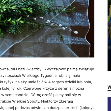
łowca, tui i bazi (wierzby). Zwyczajowo palmę związuje
zystościach Wielkiego Tygodnia robi się małe
krzyżyki należy umieścić w 4 rogach działki lub pola,
W
na kolejny rok. Czerwone krzyże z derenia można
ć w samochodzie. Górną część palmy pali się w
akcie Wielkiej Soboty. Niektórzy zbierają
więconej podczas odwiedzin duszpasterskich (kolędy).