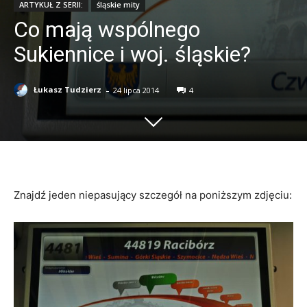
ARTYKUŁ Z SERII:
śląskie mity
Co mają wspólnego
Sukiennice i woj. śląskie?
-
Łukasz Tudzierz
24 lipca 2014
4
Znajdź jeden niepasujący szczegół na poniższym zdjęciu: