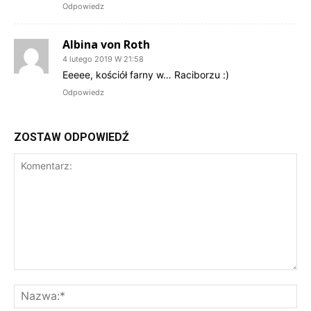
Odpowiedz
Albina von Roth
4 lutego 2019 W 21:58
Eeeee, kościół farny w… Raciborzu :)
Odpowiedz
ZOSTAW ODPOWIEDŹ
Komentarz:
Na