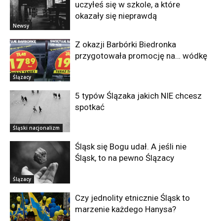
uczyłeś się w szkole, a które
okazały się nieprawdą
Newsy
Z okazji Barbórki Biedronka
przygotowała promocję na… wódkę
Ślązacy
5 typów Ślązaka jakich NIE chcesz
spotkać
Śląski nacjonalizm
Śląsk się Bogu udał. A jeśli nie
Śląsk, to na pewno Ślązacy
Ślązacy
Czy jednolity etnicznie Śląsk to
marzenie każdego Hanysa?