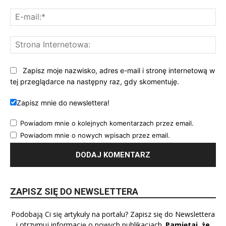
E-
mai
St
Int
Zapisz moje nazwisko, adres e-mail i stronę internetową w
tej przeglądarce na następny raz, gdy skomentuję.
Zapisz mnie do newslettera!
Powiadom mnie o kolejnych komentarzach przez email.
Powiadom mnie o nowych wpisach przez email.
ZAPISZ SIĘ DO NEWSLETTERA
Podobają Ci się artykuły na portalu? Zapisz się do Newslettera
i otrzymuj informację o nowych publikacjach.
Pamiętaj, że