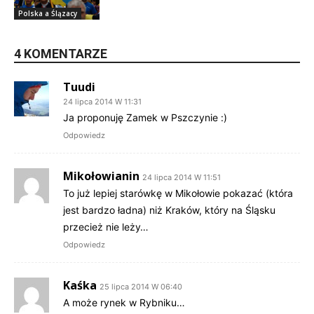
Polska a Ślązacy
4 KOMENTARZE
Tuudi
24 lipca 2014 W 11:31
Ja proponuję Zamek w Pszczynie :)
Odpowiedz
Mikołowianin
24 lipca 2014 W 11:51
To już lepiej starówkę w Mikołowie pokazać (która
jest bardzo ładna) niż Kraków, który na Śląsku
przecież nie leży…
Odpowiedz
Kaśka
25 lipca 2014 W 06:40
A może rynek w Rybniku…