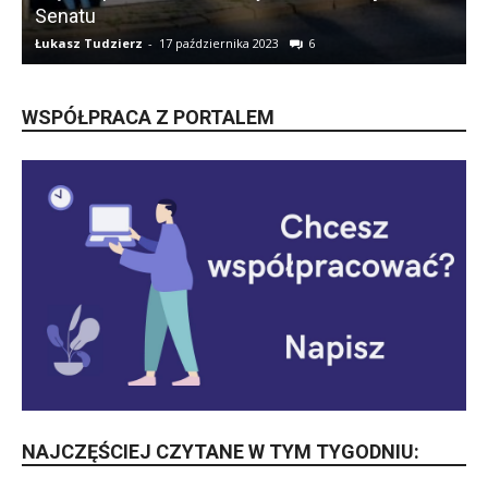
Senatu
Łukasz Tudzierz
-
17 października 2023
6
Ł
WSPÓŁPRACA Z PORTALEM
NAJCZĘŚCIEJ CZYTANE W TYM TYGODNIU: