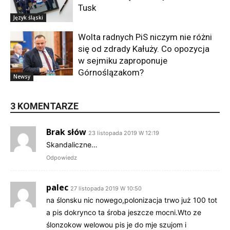
Tusk
Język śląski
Wolta radnych PiS niczym nie różni
się od zdrady Kałuży. Co opozycja
w sejmiku zaproponuje
Górnoślązakom?
Newsy
3 KOMENTARZE
Brak słów
23 listopada 2019 W 12:19
Skandaliczne…
Odpowiedz
palec
27 listopada 2019 W 10:50
na ślonsku nic nowego,polonizacja trwo już 100 tot
a pis dokrynco ta śroba jeszcze mocni.Wto ze
ślonzokow welowou pis je do mje szujom i