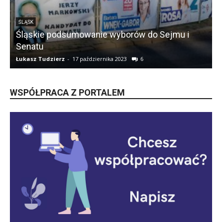
ŚLĄSK
Śląskie podsumowanie wyborów do Sejmu i
Senatu
Łukasz Tudzierz
-
17 października 2023
6
Ł
WSPÓŁPRACA Z PORTALEM