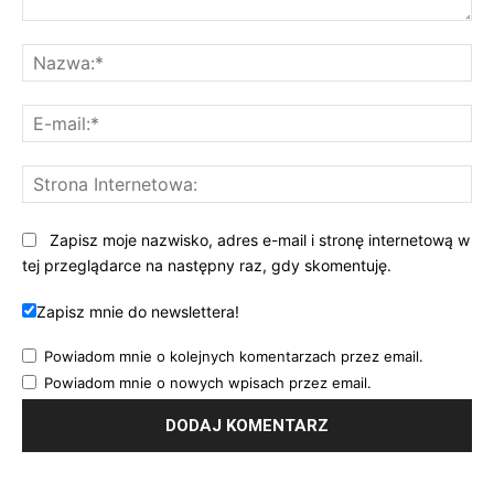
Komentarz:
Na
E-
mai
St
Int
Zapisz moje nazwisko, adres e-mail i stronę internetową w
tej przeglądarce na następny raz, gdy skomentuję.
Zapisz mnie do newslettera!
Powiadom mnie o kolejnych komentarzach przez email.
Powiadom mnie o nowych wpisach przez email.