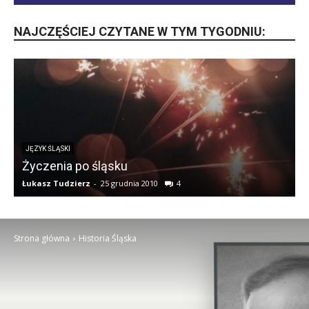
NAJCZĘŚCIEJ CZYTANE W TYM TYGODNIU:
JĘZYK ŚLĄSKI
Życzenia po śląsku
Łukasz Tudzierz
-
25 grudnia 2010
4
Ł