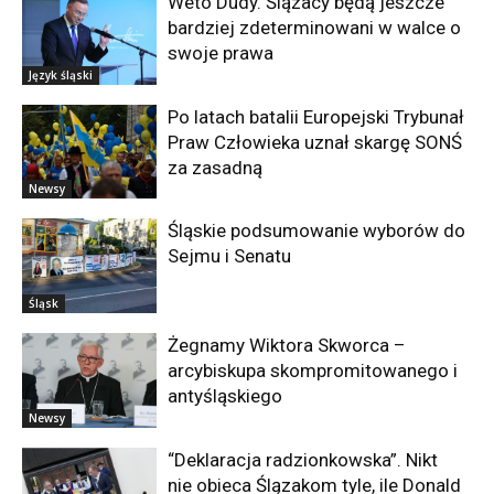
Weto Dudy. Ślązacy będą jeszcze
bardziej zdeterminowani w walce o
swoje prawa
Język śląski
Po latach batalii Europejski Trybunał
Praw Człowieka uznał skargę SONŚ
za zasadną
Newsy
Śląskie podsumowanie wyborów do
Sejmu i Senatu
Śląsk
Żegnamy Wiktora Skworca –
arcybiskupa skompromitowanego i
antyśląskiego
Newsy
“Deklaracja radzionkowska”. Nikt
nie obieca Ślązakom tyle, ile Donald