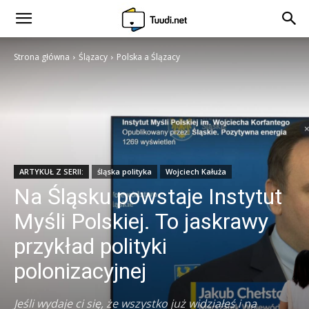
Strona główna
Ślązacy
Polska a Ślązacy
ARTYKUŁ Z SERII:
śląska polityka
Wojciech Kałuża
Na Śląsku powstaje Instytut
Myśli Polskiej. To jaskrawy
przykład polityki
polonizacyjnej
Jeśli wydaje ci się, że wszystko już widziałeś i na