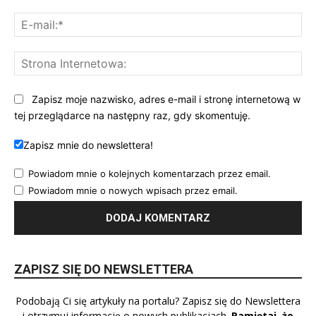
E-
mai
St
Int
Zapisz moje nazwisko, adres e-mail i stronę internetową w
tej przeglądarce na następny raz, gdy skomentuję.
Zapisz mnie do newslettera!
Powiadom mnie o kolejnych komentarzach przez email.
Powiadom mnie o nowych wpisach przez email.
ZAPISZ SIĘ DO NEWSLETTERA
Podobają Ci się artykuły na portalu? Zapisz się do Newslettera
i otrzymuj informację o nowych publikacjach.
Pamiętaj, że