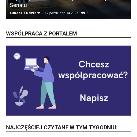
Senatu
Łukasz Tudzierz
-
17 października 2023
6
Ł
WSPÓŁPRACA Z PORTALEM
NAJCZĘŚCIEJ CZYTANE W TYM TYGODNIU: