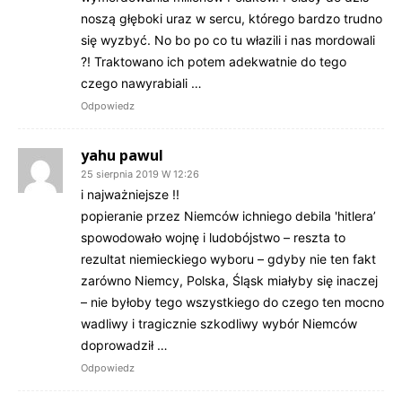
noszą głęboki uraz w sercu, którego bardzo trudno
się wyzbyć. No bo po co tu włazili i nas mordowali
?! Traktowano ich potem adekwatnie do tego
czego nawyrabiali …
Odpowiedz
yahu pawul
25 sierpnia 2019 W 12:26
i najważniejsze !!
popieranie przez Niemców ichniego debila 'hitlera’
spowodowało wojnę i ludobójstwo – reszta to
rezultat niemieckiego wyboru – gdyby nie ten fakt
zarówno Niemcy, Polska, Śląsk miałyby się inaczej
– nie byłoby tego wszystkiego do czego ten mocno
wadliwy i tragicznie szkodliwy wybór Niemców
doprowadził …
Odpowiedz