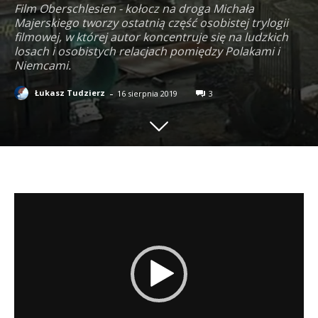
Film Oberschlesien - kołocz na droga Michała
Majerskiego tworzy ostatnią część osobistej trylogii
filmowej, w której autor koncentruje się na ludzkich
losach i osobistych relacjach pomiędzy Polakami i
Niemcami.
-
Łukasz Tudzierz
16 sierpnia 2019
3
O
d
t
w
a
r
z