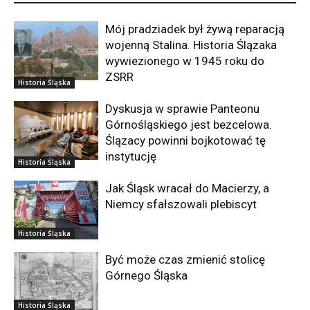
Mój pradziadek był żywą reparacją
wojenną Stalina. Historia Ślązaka
wywiezionego w 1945 roku do
ZSRR
Historia Śląska
Dyskusja w sprawie Panteonu
Górnośląskiego jest bezcelowa.
Ślązacy powinni bojkotować tę
instytucję
Historia Śląska
Jak Śląsk wracał do Macierzy, a
Niemcy sfałszowali plebiscyt
Historia Śląska
Być może czas zmienić stolicę
Górnego Śląska
Historia Śląska