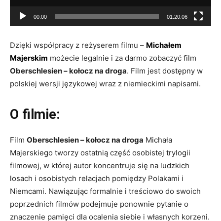
a
00:00
01:20:06
c
z
Dzięki współpracy z reżyserem filmu –
Michałem
v
Majerskim
możecie legalnie i za darmo zobaczyć film
i
Oberschlesien – kołocz na droga
. Film jest dostępny w
d
polskiej wersji językowej wraz z niemieckimi napisami.
e
o
O filmie:
Film
Oberschlesien – kołocz na droga
Michała
Majerskiego tworzy ostatnią część osobistej trylogii
filmowej, w której autor koncentruje się na ludzkich
losach i osobistych relacjach pomiędzy Polakami i
Niemcami. Nawiązując formalnie i treściowo do swoich
poprzednich filmów podejmuje ponownie pytanie o
znaczenie pamięci dla ocalenia siebie i własnych korzeni.