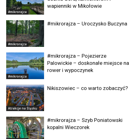
wapienniki w Mikołowie
#mikrorajza
#mikrorajza – Uroczysko Buczyna
#mikrorajza
#mikrorajza – Pojezierze
Palowickie – doskonałe miejsce na
rower i wypoczynek
#mikrorajza
Nikiszowiec – co warto zobaczyć?
Atrakcje na Śląsku
#mikrorajza – Szyb Poniatowski
kopalni Wieczorek