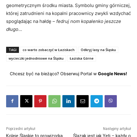
geometrycznym środku miasta. Symbolu gminy górniczej,
której zatrudnieni na kopalni pracownicy zwykli wzdychać
spoglądając na hałdę –
fedruj nom kopalenko jeszcze
długo
…
TAGI
co warto zobaczyć w Łaziskach
Odkryj lasy na Śląsku
wycieczki jednodniowe na Śląsku
Łaziska Górne
Chcesz być na bieżąco? Obserwuj Portal w
Google News!
Poprzedni artykuł
Następny artykuł
Koleje Śląskie to prowizorka.
Ślązak jest jak Yeti – każdy o