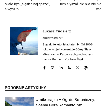
Miało być „śląskie najlepsze”,
nim słyszał, ale nikt nic nie
a wyszło…
wie
Łukasz Tudzierz
https://tuudi.net
Ślązak, felietonista, taternik. Od 2006
roku opisuję i komentuję Górny Śląsk.
Mieszkam w Katowicach, pochodzę z
Łazisk Górnych. Kocham Śląsk.
PODOBNE ARTYKUŁY
#mikrorajza – Ogród Botaniczny,
Sośnia Góra, kamieniołom i