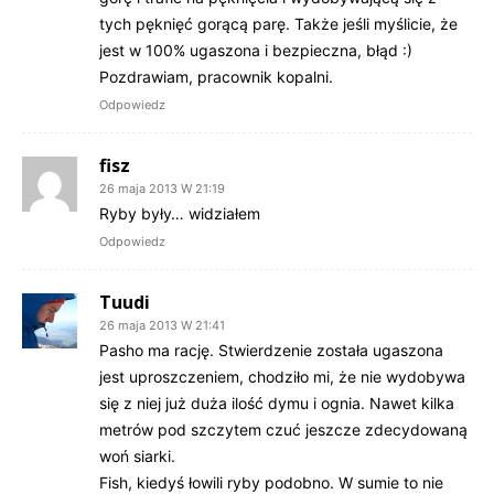
tych pęknięć gorącą parę. Także jeśli myślicie, że
jest w 100% ugaszona i bezpieczna, błąd :)
Pozdrawiam, pracownik kopalni.
Odpowiedz
fisz
26 maja 2013 W 21:19
Ryby były… widziałem
Odpowiedz
Tuudi
26 maja 2013 W 21:41
Pasho ma rację. Stwierdzenie została ugaszona
jest uproszczeniem, chodziło mi, że nie wydobywa
się z niej już duża ilość dymu i ognia. Nawet kilka
metrów pod szczytem czuć jeszcze zdecydowaną
woń siarki.
Fish, kiedyś łowili ryby podobno. W sumie to nie