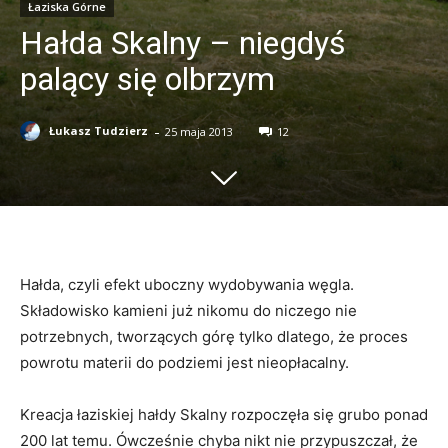
Łaziska Górne
Hałda Skalny – niegdyś
palący się olbrzym
-
Łukasz Tudzierz
25 maja 2013
12
Hałda, czyli efekt uboczny wydobywania węgla.
Składowisko kamieni już nikomu do niczego nie
potrzebnych, tworzących górę tylko dlatego, że proces
powrotu materii do podziemi jest nieopłacalny.
Kreacja łaziskiej hałdy Skalny rozpoczęła się grubo ponad
200 lat temu. Ówcześnie chyba nikt nie przypuszczał, że