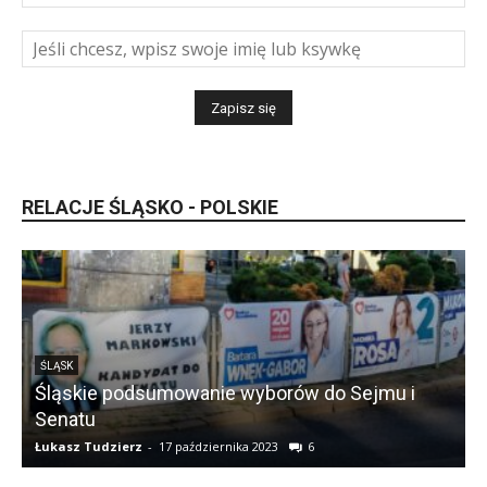
RELACJE ŚLĄSKO - POLSKIE
ŚLĄSK
Śląskie podsumowanie wyborów do Sejmu i
Senatu
Łukasz Tudzierz
-
17 października 2023
6
Ł