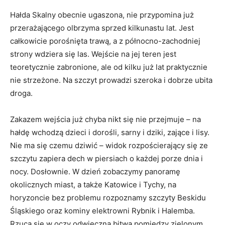
Hałda Skalny obecnie ugaszona, nie przypomina już
przerażającego olbrzyma sprzed kilkunastu lat. Jest
całkowicie porośnięta trawą, a z północno-zachodniej
strony wdziera się las. Wejście na jej teren jest
teoretycznie zabronione, ale od kilku już lat praktycznie
nie strzeżone. Na szczyt prowadzi szeroka i dobrze ubita
droga.
Zakazem wejścia już chyba nikt się nie przejmuje – na
hałdę wchodzą dzieci i dorośli, sarny i dziki, zające i lisy.
Nie ma się czemu dziwić – widok rozpościerający się ze
szczytu zapiera dech w piersiach o każdej porze dnia i
nocy. Dosłownie. W dzień zobaczymy panoramę
okolicznych miast, a także Katowice i Tychy, na
horyzoncie bez problemu rozpoznamy szczyty Beskidu
Śląskiego oraz kominy elektrowni Rybnik i Halemba.
Rzuca się w oczy odwieczna bitwa pomiędzy zielonym