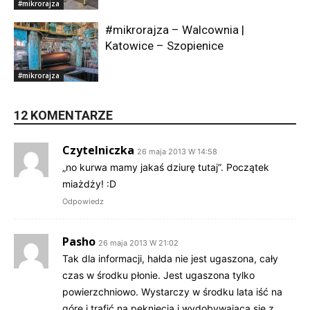
#mikrorajza
#mikrorajza – Walcownia |
Katowice – Szopienice
#mikrorajza
12 KOMENTARZE
Czytelniczka
26 maja 2013 W 14:58
„no kurwa mamy jakaś dziurę tutaj”. Początek
miażdży! :D
Odpowiedz
Pasho
26 maja 2013 W 21:02
Tak dla informacji, hałda nie jest ugaszona, cały
czas w środku płonie. Jest ugaszona tylko
powierzchniowo. Wystarczy w środku lata iść na
górę i trafić na pęknięcia i wydobywającą się z