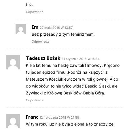
też.
Odpowiedz
Em
27 maja 2016 W 13:57
Bez przesady z tym feminizmem.
Odpowiedz
Tadeusz Bożek
31 stycznia 2018 W 16:34
Kilka lat temu na hałdę zawitali filmowcy. Kręcono
tu jeden epizod filmu „Podróż na księżyc” z
Mateuszem Kościukiewiczem w roli głównej. A co
do widoków, to nie tylko widać Beskid Śląski, ale
Żywiecki z Królową Beskidów-Babią Górą.
Odpowiedz
Franc
12 listopada 2018 W 21:59
W tym roku już nie była zielona a to znaczy że