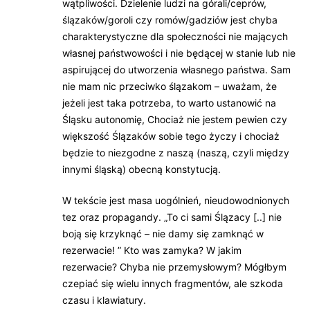
wątpliwości. Dzielenie ludzi na górali/ceprów,
ślązaków/goroli czy romów/gadziów jest chyba
charakterystyczne dla społeczności nie mających
własnej państwowości i nie będącej w stanie lub nie
aspirującej do utworzenia własnego państwa. Sam
nie mam nic przeciwko ślązakom – uważam, że
jeżeli jest taka potrzeba, to warto ustanowić na
Śląsku autonomię, Chociaż nie jestem pewien czy
większość Ślązaków sobie tego życzy i chociaż
będzie to niezgodne z naszą (naszą, czyli między
innymi śląską) obecną konstytucją.
W tekście jest masa uogólnień, nieudowodnionych
tez oraz propagandy. „To ci sami Ślązacy [..] nie
boją się krzyknąć – nie damy się zamknąć w
rezerwacie! ” Kto was zamyka? W jakim
rezerwacie? Chyba nie przemysłowym? Mógłbym
czepiać się wielu innych fragmentów, ale szkoda
czasu i klawiatury.