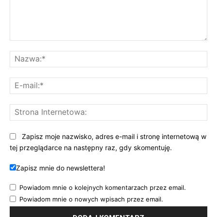
Komentarz:
Na
E-
mai
St
Int
Zapisz moje nazwisko, adres e-mail i stronę internetową w
tej przeglądarce na następny raz, gdy skomentuję.
Zapisz mnie do newslettera!
Powiadom mnie o kolejnych komentarzach przez email.
Powiadom mnie o nowych wpisach przez email.