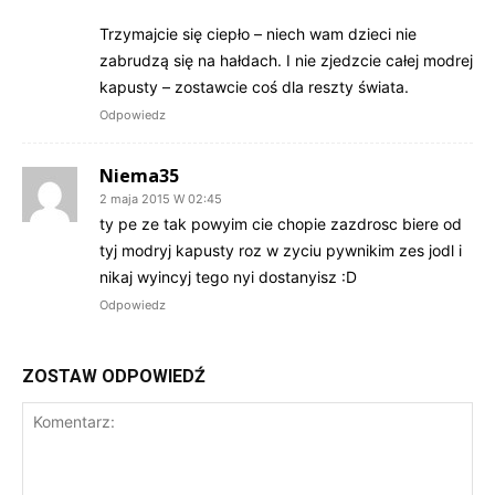
Trzymajcie się ciepło – niech wam dzieci nie
zabrudzą się na hałdach. I nie zjedzcie całej modrej
kapusty – zostawcie coś dla reszty świata.
Odpowiedz
Niema35
2 maja 2015 W 02:45
ty pe ze tak powyim cie chopie zazdrosc biere od
tyj modryj kapusty roz w zyciu pywnikim zes jodl i
nikaj wyincyj tego nyi dostanyisz :D
Odpowiedz
ZOSTAW ODPOWIEDŹ