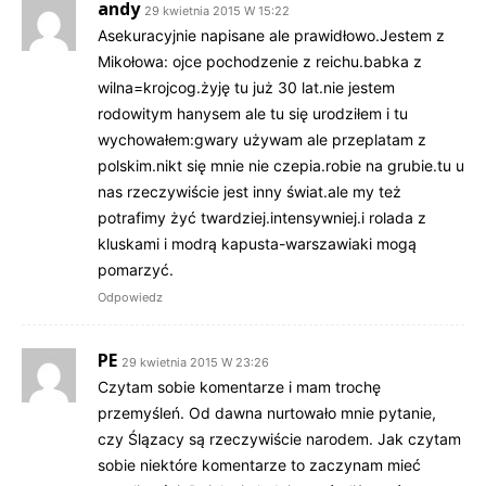
andy
29 kwietnia 2015 W 15:22
Asekuracyjnie napisane ale prawidłowo.Jestem z
Mikołowa: ojce pochodzenie z reichu.babka z
wilna=krojcog.żyję tu już 30 lat.nie jestem
rodowitym hanysem ale tu się urodziłem i tu
wychowałem:gwary używam ale przeplatam z
polskim.nikt się mnie nie czepia.robie na grubie.tu u
nas rzeczywiście jest inny świat.ale my też
potrafimy żyć twardziej.intensywniej.i rolada z
kluskami i modrą kapusta-warszawiaki mogą
pomarzyć.
Odpowiedz
PE
29 kwietnia 2015 W 23:26
Czytam sobie komentarze i mam trochę
przemyśleń. Od dawna nurtowało mnie pytanie,
czy Ślązacy są rzeczywiście narodem. Jak czytam
sobie niektóre komentarze to zaczynam mieć