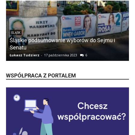
ŚLĄSK
Śląskie podsumowanie wyborów do Sejmu i
Senatu
Łukasz Tudzierz
-
17 października 2023
6
Ł
WSPÓŁPRACA Z PORTALEM