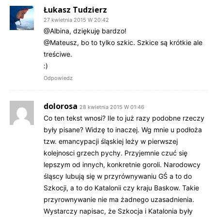
Łukasz Tudzierz
27 kwietnia 2015 W 20:42
@Albina, dziękuję bardzo!
@Mateusz, bo to tylko szkic. Szkice są krótkie ale
treściwe.
:)
Odpowiedz
dolorosa
28 kwietnia 2015 W 01:46
Co ten tekst wnosi? Ile to już razy podobne rzeczy
były pisane? Widzę to inaczej. Wg mnie u podłoża
tzw. emancypacji śląskiej leży w pierwszej
kolejnosci grzech pychy. Przyjemnie czuć się
lepszym od innych, konkretnie goroli. Narodowcy
śląscy lubują się w przyrównywaniu GŚ a to do
Szkocji, a to do Katalonii czy kraju Baskow. Takie
przyrownywanie nie ma żadnego uzasadnienia.
Wystarczy napisac, że Szkocja i Katalonia były