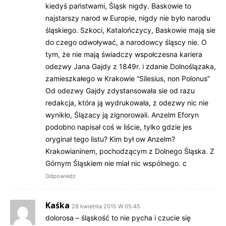
kiedyś państwami, Śląsk nigdy. Baskowie to
najstarszy narod w Europie, nigdy nie było narodu
śląskiego. Szkoci, Katalończycy, Baskowie mają sie
do czego odwoływać, a narodowcy śląscy nie. O
tym, że nie mają świadczy wspołczesna kariera
odezwy Jana Gajdy z 1849r. i zdanie Dolnoślązaka,
zamieszkałego w Krakowie ”Silesius, non Polonus”
Od odezwy Gajdy zdystansowała sie od razu
redakcja, która ją wydrukowała, z odezwy nic nie
wynikło, Ślązacy ją zignorowali. Anzelm Eforyn
podobno napisał coś w liście, tylko gdzie jes
oryginał tego listu? Kim był ow Anzelm?
Krakowianinem, pochodzącym z Dolnego Śląska. Z
Górnym Śląskiem nie miał nic wspólnego. c
Odpowiedz
Kaśka
28 kwietnia 2015 W 05:45
dolorosa – śląskość to nie pycha i czucie się