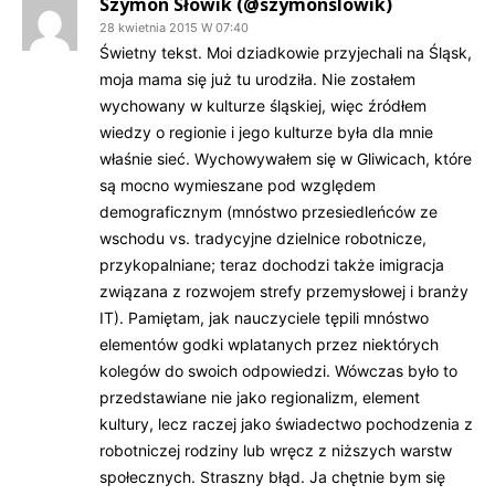
Szymon Słowik (@szymonslowik)
28 kwietnia 2015 W 07:40
Świetny tekst. Moi dziadkowie przyjechali na Śląsk,
moja mama się już tu urodziła. Nie zostałem
wychowany w kulturze śląskiej, więc źródłem
wiedzy o regionie i jego kulturze była dla mnie
właśnie sieć. Wychowywałem się w Gliwicach, które
są mocno wymieszane pod względem
demograficznym (mnóstwo przesiedleńców ze
wschodu vs. tradycyjne dzielnice robotnicze,
przykopalniane; teraz dochodzi także imigracja
związana z rozwojem strefy przemysłowej i branży
IT). Pamiętam, jak nauczyciele tępili mnóstwo
elementów godki wplatanych przez niektórych
kolegów do swoich odpowiedzi. Wówczas było to
przedstawiane nie jako regionalizm, element
kultury, lecz raczej jako świadectwo pochodzenia z
robotniczej rodziny lub wręcz z niższych warstw
społecznych. Straszny błąd. Ja chętnie bym się