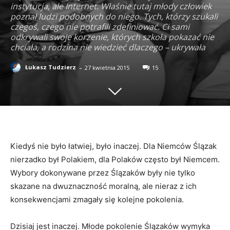
instytucja, ale Internet. Właśnie tutaj młody człowiek
poznał ludzi podobnych do niego. Tych, którzy szukali
czegoś, czego nie potrafili zdefiniować. Ci sami
odkrywali swoje korzenie, których szkoła pokazać nie
chciała, a rodzina nie wiedzieć dlaczego – ukrywała
-
Łukasz Tudzierz
27 kwietnia 2015
15
Kiedyś nie było łatwiej, było inaczej. Dla Niemców Ślązak
nierzadko był Polakiem, dla Polaków często był Niemcem.
Wybory dokonywane przez Ślązaków były nie tylko
skazane na dwuznaczność moralną, ale nieraz z ich
konsekwencjami zmagały się kolejne pokolenia.
Dzisiaj jest inaczej. Młode pokolenie Ślązaków wymyka