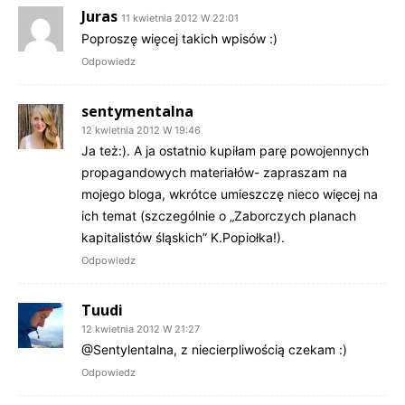
Juras
11 kwietnia 2012 W 22:01
Poproszę więcej takich wpisów :)
Odpowiedz
sentymentalna
12 kwietnia 2012 W 19:46
Ja też:). A ja ostatnio kupiłam parę powojennych
propagandowych materiałów- zapraszam na
mojego bloga, wkrótce umieszczę nieco więcej na
ich temat (szczególnie o „Zaborczych planach
kapitalistów śląskich” K.Popiołka!).
Odpowiedz
Tuudi
12 kwietnia 2012 W 21:27
@Sentylentalna, z niecierpliwością czekam :)
Odpowiedz