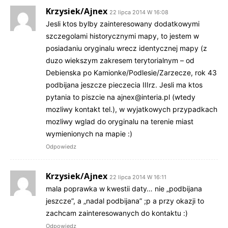
Krzysiek/Ajnex
22 lipca 2014 W 16:08
Jesli ktos bylby zainteresowany dodatkowymi
szczegolami historycznymi mapy, to jestem w
posiadaniu oryginalu wrecz identycznej mapy (z
duzo wiekszym zakresem terytorialnym – od
Debienska po Kamionke/Podlesie/Zarzecze, rok 43
podbijana jeszcze pieczecia IIIrz. Jesli ma ktos
pytania to piszcie na
ajnex@interia.pl
(wtedy
mozliwy kontakt tel.), w wyjatkowych przypadkach
mozliwy wglad do oryginalu na terenie miast
wymienionych na mapie :)
Odpowiedz
Krzysiek/Ajnex
22 lipca 2014 W 16:11
mala poprawka w kwestii daty… nie „podbijana
jeszcze”, a „nadal podbijana” ;p a przy okazji to
zachcam zainteresowanych do kontaktu :)
Odpowiedz