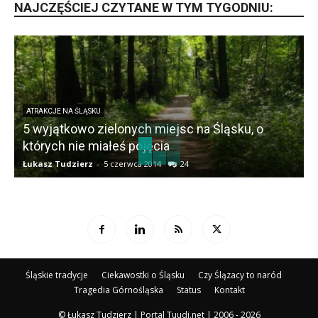
NAJCZĘŚCIEJ CZYTANE W TYM TYGODNIU:
ATRAKCJE NA ŚLĄSKU
5 wyjątkowo zielonych miejsc na Śląsku, o
których nie miałeś pojęcia
Łukasz Tudzierz
-
5 czerwca 2014
24
Ł