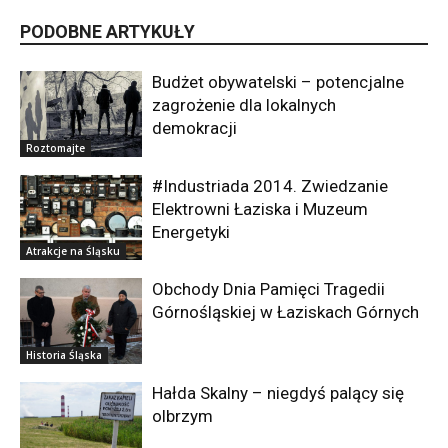
PODOBNE ARTYKUŁY
Budżet obywatelski – potencjalne
zagrożenie dla lokalnych
demokracji
Roztomajte
#Industriada 2014. Zwiedzanie
Elektrowni Łaziska i Muzeum
Energetyki
Atrakcje na Śląsku
Obchody Dnia Pamięci Tragedii
Górnośląskiej w Łaziskach Górnych
Historia Śląska
Hałda Skalny – niegdyś palący się
olbrzym