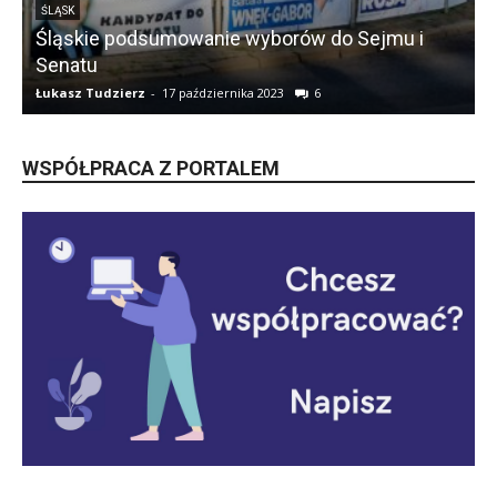
ŚLĄSK
Śląskie podsumowanie wyborów do Sejmu i
Senatu
Łukasz Tudzierz
-
17 października 2023
6
Ł
WSPÓŁPRACA Z PORTALEM