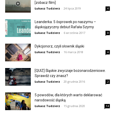
[zobacz film]
Łukasz Tudzierz
-
24 lipca 2019
4
Leanderka. 5 ôsprowek po naszymu –
śląskojęzyczny debiut Rafała Szymy
Łukasz Tudzierz
-
6 września 2017
0
Dykcjonorz, czyli słownik śląski
Łukasz Tudzierz
-
16 marca 2018
4
[QUIZ] Śląskie zwyczaje bożonarodzeniowe.
Sprawdź czy znasz?
Łukasz Tudzierz
-
20 grudnia 2016
2
5 powodów, dla których warto deklarować
narodowość śląską
Łukasz Tudzierz
-
15 grudnia 2020
14