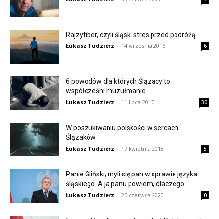
Rajzyfiber, czyli śląski stres przed podróżą
Łukasz Tudzierz
-
14 września 2016
6
6 powodów dla których Ślązacy to
współcześni muzułmanie
Łukasz Tudzierz
-
11 lipca 2017
30
W poszukiwaniu polskości w sercach
Ślązaków
Łukasz Tudzierz
-
17 kwietnia 2018
5
Panie Gliński, myli się pan w sprawie języka
śląskiego. A ja panu powiem, dlaczego
Łukasz Tudzierz
-
25 czerwca 2020
0