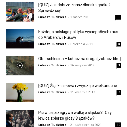
[QUIZ] Jak dobrze znasz ślonsko godka?
Sprawdź się!
Łukasz Tudzierz
-
1 marca 2016
50
Kożdego polskigo polityka wyciepołbych raus
do Araberōw i Rusōw
Łukasz Tudzierz
-
6 sierpnia 2018
8
Oberschlesien – kołocz na droga [zobacz film]
Łukasz Tudzierz
-
16 sierpnia 2019
3
[QUIZ] Śląskie słowa i zwyczaje wielkanocne
Łukasz Tudzierz
-
11 kwietnia 2017
7
Prawica przegrywa walkę o śląskość. Czy
lewica zbierze głosy Ślązaków?
Łukasz Tudzierz
-
21 października 2021
12