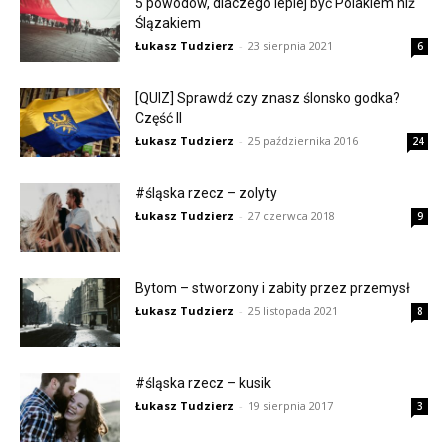
5 powodów, dlaczego lepiej być Polakiem niż
Ślązakiem
Łukasz Tudzierz
-
23 sierpnia 2021
6
[QUIZ] Sprawdź czy znasz ślonsko godka?
Część II
Łukasz Tudzierz
-
25 października 2016
24
#śląska rzecz – zolyty
Łukasz Tudzierz
-
27 czerwca 2018
9
Bytom – stworzony i zabity przez przemysł
Łukasz Tudzierz
-
25 listopada 2021
8
#śląska rzecz – kusik
Łukasz Tudzierz
-
19 sierpnia 2017
3