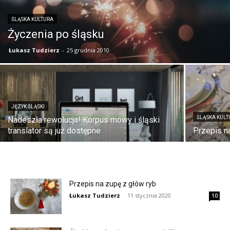
ŚLĄSKA KULTURA
Życzenia po śląsku
Łukasz Tudzierz
-
25 grudnia 2010
JĘZYK ŚLĄSKI
ŚLĄSKA KULT
Nadeszła rewolucja! Korpus mowy i śląski
translator są już dostępne
Przepis n
Przepis na zupę z głów ryb
Łukasz Tudzierz
-
11 stycznia 2020
10