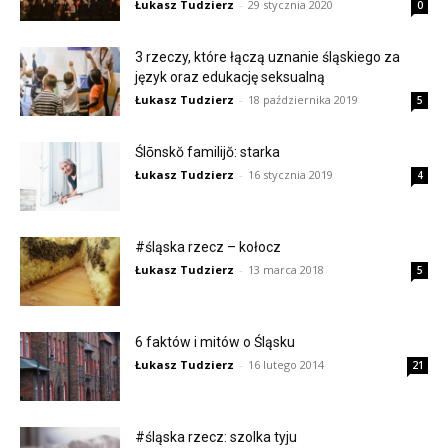
Łukasz Tudzierz
-
29 stycznia 2020
0
3 rzeczy, które łączą uznanie śląskiego za
język oraz edukację seksualną
Łukasz Tudzierz
-
18 października 2019
5
Ślōnskŏ familijŏ: starka
Łukasz Tudzierz
-
16 stycznia 2019
4
#śląska rzecz – kołocz
Łukasz Tudzierz
-
13 marca 2018
5
6 faktów i mitów o Śląsku
Łukasz Tudzierz
-
16 lutego 2014
21
#śląska rzecz: szolka tyju