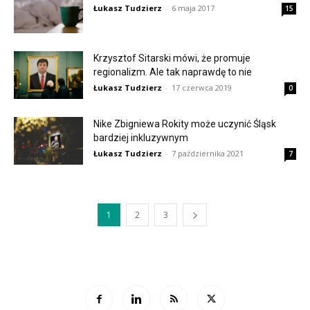
Łukasz Tudzierz
-
6 maja 2017
15
Krzysztof Sitarski mówi, że promuje
regionalizm. Ale tak naprawdę to nie
Łukasz Tudzierz
-
17 czerwca 2019
0
Nike Zbigniewa Rokity może uczynić Śląsk
bardziej inkluzywnym
Łukasz Tudzierz
-
7 października 2021
7
1
2
3